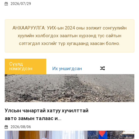
2026/07/29
АНХААРУУЛГА: УИХ-ын 2024 оны ээлжит сонгуулийн
хуулийн холбогдох заалтын хүрээнд тус сайтын
сэтгэгдэл хэсгийг түр хугацаанд хаасан болно.
Сүүлд
нэмэгдсэн
Их уншигдсан
Улсын чанартай хатуу хучилттай
авто замын талаас и...
2026/08/06