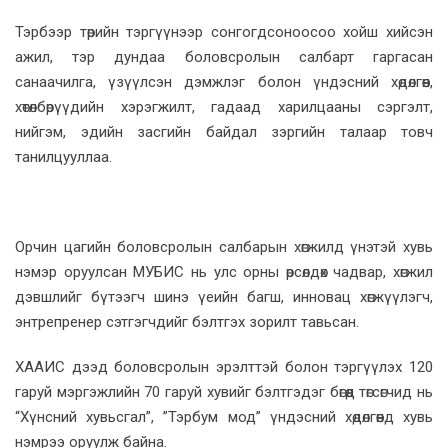
Тэрбээр төрийн тэргүүнээр сонгогдсоноосоо хойш хийсэн
ажил, тэр дундаа боловсролын салбарт гаргасан
санаачилга, үзүүлсэн дэмжлэг болон үндэсний хөдөлгөөн,
хөтөлбөрүүдийн хэрэгжилт, гадаад харилцааны сэргэлт,
нийгэм, эдийн засгийн байдал зэргийн талаар товч
танилцууллаа.
Орчин цагийн боловсролын салбарын хөгжилд үнэтэй хувь
нэмэр оруулсан МУБИС нь улс орны өрсөлдөх чадвар, хөгжил
дэвшлийг бүтээгч шинэ үеийн багш, инновац хөгжүүлэгч,
энтрепренер сэтгэгчдийг бэлтгэх зорилт тавьсан.
ХААИС дээд боловсролын эрэлттэй болон тэргүүлэх 120
гаруй мэргэжлийн 70 гаруй хувийг бэлтгэдэг бөгөөд төгсөгчид нь
“Хүнсний хувьсгал”, ”Тэрбум мод” үндэсний хөдөлгөөнд хувь
нэмрээ оруулж байна.