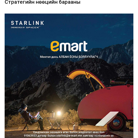
Стратегийн нөөцийн барааны
хяналтыг цахим системээ...
2026/08/06
Монгол Улс COP17 бага хуралд 6.5
тэрбум ам.доллары...
2026/08/06
“Улаанбаатар трам” төсөл
хэрэгжсэнээр жилд 446...
2026/08/06