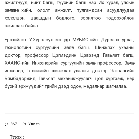
ажилтнууд, нийт багш, түүхийн багш нар Их хурал, улсын
зөвлөгөөнөө хийн, ололт амжилт, тулгамдсан асуудлуудаа
хэлэлцэн, цаашдын бодлого, зорилтоо тодорхойлон
ажиллаж байна.
Ерөнхийлөгч У.Хүрэлсүх мөн өдөр МУБИС-ийн Дүрслэх урлаг,
технологийн сургуулийн зөвлөх багш, Шинжлэх ухааны
доктор, профессор Цэгмэдийн Цэвээнд Гавьяат багш,
ХААИС-ийн Инженерийн сургуулийн зөвлөх профессор, Зөвлөх
инженер, Техникийн шинжлэх ухааны доктор Чагнаагийн
Бямбадоржид Гавьяат механикжуулагч цол хүртээж, нэр
бүхий эрхмүүдийг төрийн дээд одон, медалиар шагналаа.
867
Улс төр
Түгээх :