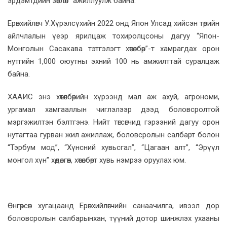
эрдэмтдийн зөвлөл” ажиллуулж байна.
Ерөнхийлөгч У.Хүрэлсүхийн 2022 онд Япон Улсад хийсэн төрийн
айлчлалын үеэр ярилцаж тохиролцсоны дагуу “Япон-
Монголын Сасакава тэтгэлэгт хөтөлбөр”-т хамрагдах орон
нутгийн 1,000 оюутны эхний 100 нь амжилттай суралцаж
байна.
ХААИС энэ хөтөлбөрийн хүрээнд мал аж ахуй, агрономи,
ургамал хамгааллын чиглэлээр дээд боловсролтой
мэргэжилтэн бэлтгэнэ. Нийт төгсөгчид гэрээний дагуу орон
нутагтаа гурван жил ажиллаж, боловсролын салбарт болон
“Тэрбум мод”, “Хүнсний хувьсгал”, “Цагаан алт”, “Эрүүл
монгол хүн” хөдөлгөөн, хөтөлбөрт хувь нэмрээ оруулах юм.
Өнгөрсөн хугацаанд Ерөнхийлөгчийн санаачилга, ивээл дор
боловсролын салбарынхан, түүний дотор шинжлэх ухааны