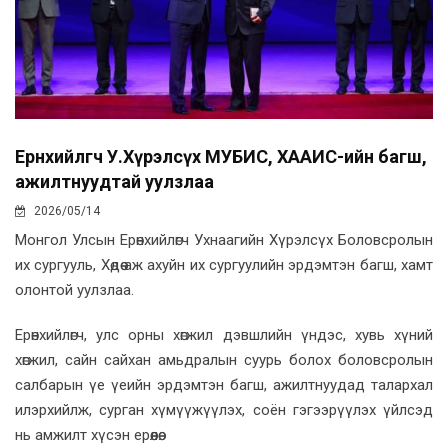
Ерөнхийлөгч У.Хүрэлсүх МУБИС, ХААИС-ийн багш,
ажилтнуудтай уулзлаа
2026/05/14
Монгол Улсын Ерөнхийлөгч Ухнаагийн Хүрэлсүх Боловсролын
их сургууль, Хөдөө аж ахуйн их сургуулийн эрдэмтэн багш, хамт
олонтой уулзлаа.
Ерөнхийлөгч, улс орны хөгжил дэвшлийн үндэс, хувь хүний
хөгжил, сайн сайхан амьдралын суурь болох боловсролын
салбарын үе үеийн эрдэмтэн багш, ажилтнуудад талархал
илэрхийлж, сурган хүмүүжүүлэх, соён гэгээрүүлэх үйлсэд
нь амжилт хүсэн ерөөлөө.