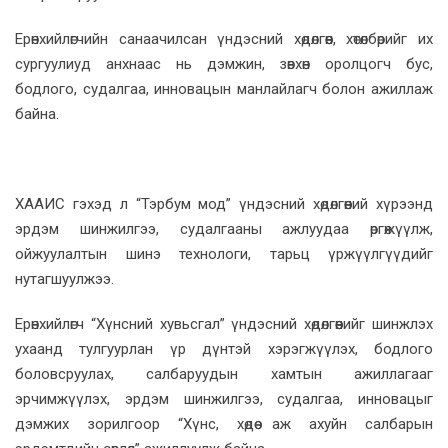
Ерөнхийлөгчийн санаачилсан үндэсний хөдөлгөөн, хөтөлбөрийг их
сургуулиуд анхнаас нь дэмжин, зөвхөн оролцогч бус,
бодлого, судалгаа, инновацын манлайлагч болон ажиллаж
байна.
ХААИС гэхэд л “Тэрбум мод” үндэсний хөдөлгөөний хүрээнд
эрдэм шинжилгээ, судалгааны ажлуудаа өргөжүүлж,
ойжуулалтын шинэ технологи, тарьц үржүүлгүүдийг
нутагшуулжээ.
Ерөнхийлөгч “Хүнсний хувьсгал” үндэсний хөдөлгөөнийг шинжлэх
ухаанд тулгуурлан үр дүнтэй хэрэгжүүлэх, бодлого
боловсруулах, салбаруудын хамтын ажиллагааг
эрчимжүүлэх, эрдэм шинжилгээ, судалгаа, инновацыг
дэмжих зорилгоор “Хүнс, хөдөө аж ахуйн салбарын