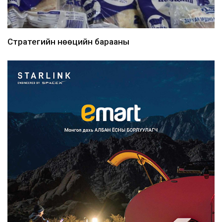
Стратегийн нөөцийн барааны
хяналтыг цахим системээ...
2026/08/06
Монгол Улс COP17 бага хуралд 6.5
тэрбум ам.доллары...
2026/08/06
“Улаанбаатар трам” төсөл