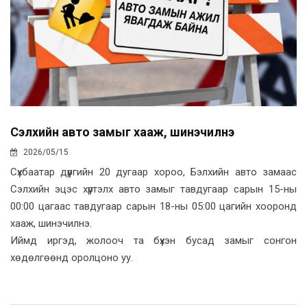
Сэлхийн авто замыг хааж, шинэчилнэ
2026/05/15
Сүхбаатар дүүргийн 20 дугаар хороо, Бэлхийн авто замаас
Сэлхийн эцэс хүртэлх авто замыг тавдугаар сарын 15-ны
00:00 цагаас тавдугаар сарын 18-ны 05:00 цагийн хооронд
хааж, шинэчилнэ.
Иймд иргэд, жолооч та бүхэн бусад замыг сонгон
хөдөлгөөнд оролцоно уу.