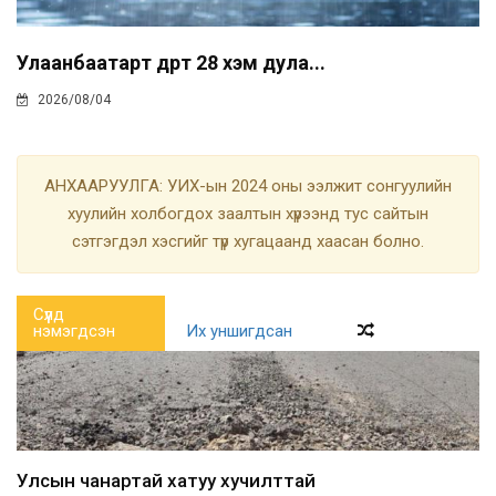
Улаанбаатарт өдөртөө 28 хэм дула...
2026/08/04
АНХААРУУЛГА: УИХ-ын 2024 оны ээлжит сонгуулийн
хуулийн холбогдох заалтын хүрээнд тус сайтын
сэтгэгдэл хэсгийг түр хугацаанд хаасан болно.
Сүүлд
нэмэгдсэн
Их уншигдсан
Улсын чанартай хатуу хучилттай