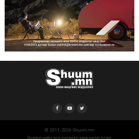
“Улаанбаатар трам” төсөл
хэрэгжсэнээр жилд 446...
2026/08/06
Автомашины улсын дугаар тэгш
тоогоор төгссөн бол ө...
2026/08/06
© 2011-2026 Shuum.mn
Улаанбаатарт өдөртөө 29 хэм
Зохиогчийн эрх хуулиар хамгаалагдсан.