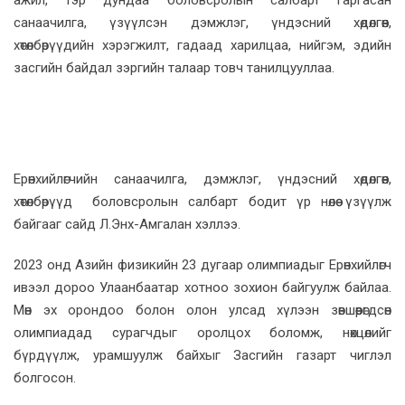
санаачилга, үзүүлсэн дэмжлэг, үндэсний хөдөлгөөн,
хөтөлбөрүүдийн хэрэгжилт, гадаад харилцаа, нийгэм, эдийн
засгийн байдал зэргийн талаар товч танилцууллаа.
Ерөнхийлөгчийн санаачилга, дэмжлэг, үндэсний хөдөлгөөн,
хөтөлбөрүүд боловсролын салбарт бодит үр нөлөө үзүүлж
байгааг сайд Л.Энх-Амгалан хэллээ.
2023 онд Азийн физикийн 23 дугаар олимпиадыг Ерөнхийлөгч
ивээл дороо Улаанбаатар хотноо зохион байгуулж байлаа.
Мөн эх орондоо болон олон улсад хүлээн зөвшөөрөгдсөн
олимпиадад сурагчдыг оролцох боломж, нөхцөлийг
бүрдүүлж, урамшуулж байхыг Засгийн газарт чиглэл
болгосон.