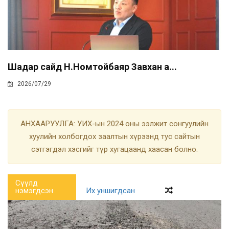
Шадар сайд Н.Номтойбаяр Завхан а...
2026/07/29
АНХААРУУЛГА: УИХ-ын 2024 оны ээлжит сонгуулийн
хуулийн холбогдох заалтын хүрээнд тус сайтын
сэтгэгдэл хэсгийг түр хугацаанд хаасан болно.
Сүүлд
нэмэгдсэн
Их уншигдсан