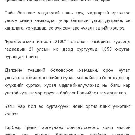
Сайн багшаас чадвартай шавь төрж, чадвартай иргэнээс
улсын хөгжил хамаардаг учир багшийн үлгэр дуурайл, зөв
хандлага, ур чадвар, ёс зүй хамгаас чухал гэдгийг хэллээ.
“Ерөнхийлөгчийн илгээлт-2100” тэтгэлэгт хөтөлбөрийн хүрээнд
гадаадын 21 улсын их, дээд сургуульд 1,055 оюутан
суралцаж байна.
Дэлхийн түвшний боловсрол эзэмшин, орон нутаг,
улсынхаа хөгжил дэвшлийн түүчээ, манлайлагч болох эдгээр
хүүхдийг сургаж, хүсэл мөрөөдлөө биелүүлэхэд нь багш нар
үнэтэй хувь нэмэр оруулж байгааг Ерөнхийлөгч тэмдэглэлээ.
Багш нар бол ёс суртахууны ноён оргил байх учиртайг
хэллээ.
Тэрбээр төрийн тэргүүнээр сонгогдсоноос хойш хийсэн
ажил, тэр дундаа боловсролын салбарт гаргасан