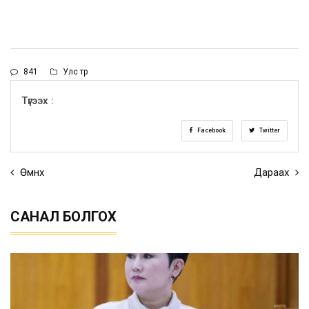
841
Улс төр
Түгээх :
Facebook
Twitter
Өмнөх
Дараах
САНАЛ БОЛГОХ