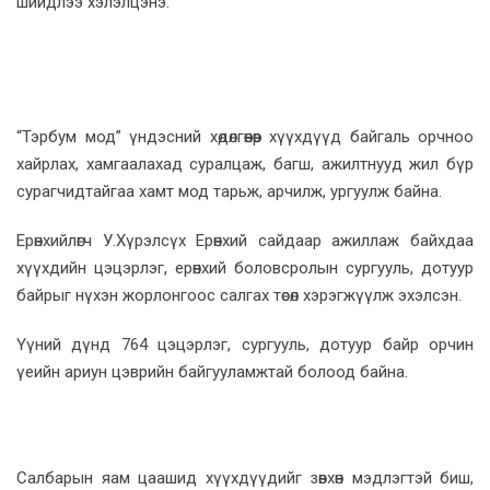
шийдлээ хэлэлцэнэ.
“Тэрбум мод” үндэсний хөдөлгөөнөөр хүүхдүүд байгаль орчноо
хайрлах, хамгаалахад суралцаж, багш, ажилтнууд жил бүр
сурагчидтайгаа хамт мод тарьж, арчилж, ургуулж байна.
Ерөнхийлөгч У.Хүрэлсүх Ерөнхий сайдаар ажиллаж байхдаа
хүүхдийн цэцэрлэг, ерөнхий боловсролын сургууль, дотуур
байрыг нүхэн жорлонгоос салгах төсөл хэрэгжүүлж эхэлсэн.
Үүний дүнд 764 цэцэрлэг, сургууль, дотуур байр орчин
үеийн ариун цэврийн байгууламжтай болоод байна.
Салбарын яам цаашид хүүхдүүдийг зөвхөн мэдлэгтэй биш,