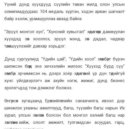
Үүний дүнд хүүхдүүд сүүлийн таван жилд олон улсын
олимпиадуудаас 104 медаль хүртэн, хэдэн арван шагналт
байр эзэлж, урамшууллаа аваад байна.
“Эрүүл монгол хүн”, “Хүнсний хувьсгал” хөдөлгөөнөөр дамжуулан
хүүхдэд зөв хооллох, эрүүл мэнд, зөв дадал, чадвар
төлөвшүүлэхийг давхар зорьдог.
Дунд сургуулиуд “Үдийн цай”, “Үдийн хоол” хөтөлбөрт бүрэн
шилжсэн бөгөөд энэ хичээлийн жилээс “Хүүхэд бүрд сүү”
хөтөлбөр эрчимжсэн нь дээрх хоёр хөдөлгөөний үр дүн төдийгүй
хүнс үйлдвэрлэгч аж ахуйн нэгж, жижиг, дунд бизнес
эрхлэгчдэд том дэмжлэг болжээ.
Өнгөрсөн хугацаанд Ерөнхийлөгчийн санаачилга, ивээл дор
шинжлэх ухааны ажилтнууд, багш, түүхийн багш нарын Их
хурал, улсын зөвлөгөөн болсон бол монгол хэлний багш нар
зөвлөгөөнөө хийж, ололт амжилт, тулгамдсан асуудал, гарц,