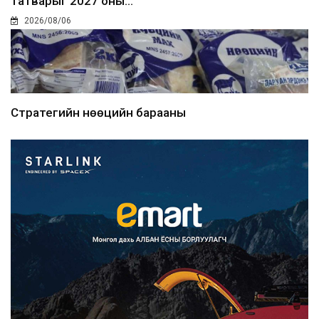
татварыг 2027 оны...
2026/08/06
Стратегийн нөөцийн барааны
хяналтыг цахим системээ...
2026/08/06
Монгол Улс COP17 бага хуралд 6.5
тэрбум ам.доллары...
2026/08/06