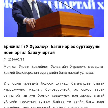
Ерөнхийлөгч У.Хүрэлсүх: Багш нар ёс суртахууны
ноён оргил байх учиртай
2026/05/15
Монгол Улсын Ерөнхийлөгч Ухнаагийн Хүрэлсүх цэцэрлэг,
Ерөнхий боловсролын сургуулийн багш нартай уулзлаа.
Улс орны ирээдүй болсон хүүхэд, багачуудыг сурган
хүмүүжүүлж, мэдлэг, боловсролтой, эх орноо гэсэн
сэтгэлтэй, зөв хүн болгон төлөвшүүлэх нэн хариуцлагатай
үйлсийн төлөө хүчин зүтгэж байгаа үе үеийн багш нарт
Ерөнхийлөгч талархал илэрхийлж, амжилт хүсэн ерөөлөө.