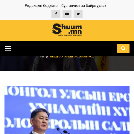
Редакцын бодлого
Сурталчилгаа байршуулах
Toggle
navigation
НҮҮР
МЭДЭЭ УНШИЖ БАЙНА...