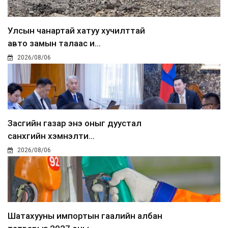
Улсын чанартай хатуу хучилттай
авто замын талаас и...
2026/08/06
Засгийн газар энэ оныг дуустал
санхүүгийн хэмнэлти...
2026/08/06
Шатахууны импортын гаалийн албан