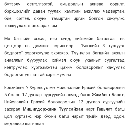
бүтээлч сэтгэлгээтэй, амьдралын аливаа сорилт,
бэрхшээлийг даван туулах, хамтран ажиллах чадвартай,
бие, сэтгэл, оюуны тамиртай иргэн болгон хөгжүүлж,
төлөвшүүлэхэд анхаарах юм.
Мөн багшийн хөгжил, нэр хүнд, нийгмийн баталгааг нь
цогцоор нь дэмжих зорилгоор “Багшийн 3 тулгуурт
бодлого” хэрэгжүүлж эхэлжээ. Түүнчлэн багшийн ажлын
ачааллыг бууруулах, хиймэл оюун ухааныг сургалтад
нэвтрүүлэх, хүртээмжтэй цахим боловсролыг хөгжүүлэх
бодлогыг үе шаттай хэрэгжүүлнэ.
Ерөнхийлөгч У.Хүрэлсүх мөн Нийслэлийн Ерөнхий боловсролын
5 болон 17 дугаар сургуулийн ахмад багш
Жамбын Бааст
,
Нийслэлийн Ерөнхий боловсролын 12 дугаар сургуулийн
захирал
Мишигдоржийн Туулсайхан
нарт Гавьяат багш
цол хүртээж, нэр бүхий багш нарыг төрийн дээд одон,
медалиар шагналаа.