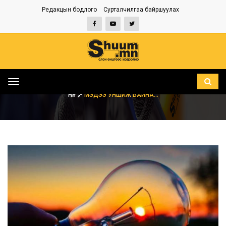
Редакцын бодлого
Сурталчилгаа байршуулах
Toggle
navigation
НҮҮР
МЭДЭЭ УНШИЖ БАЙНА...