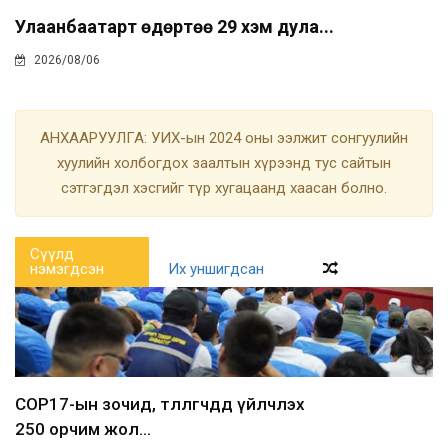
Улаанбаатарт өдөртөө 29 хэм дула...
2026/08/06
АНХААРУУЛГА: УИХ-ын 2024 оны ээлжит сонгуулийн
хуулийн холбогдох заалтын хүрээнд тус сайтын
сэтгэгдэл хэсгийг түр хугацаанд хаасан болно.
Сүүлд
нэмэгдсэн
Их уншигдсан
COP17-ын зочид, төлөөлөгчдөд үйлчлэх
250 орчим жол...