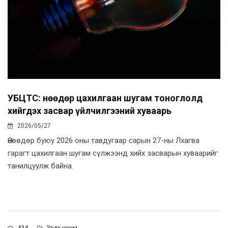
УБЦТС: Өнөөдөр цахилгаан шугам тоноглолд
хийгдэх засвар үйлчилгээний хуваарь
2026/05/27
Өнөөдөр буюу 2026 оны тавдугаар сарын 27-ны Лхагва
гарагт цахилгаан шугам сүлжээнд хийх засварын хуваарийг
танилцуулж байна.
434
Зөвлөх шуум