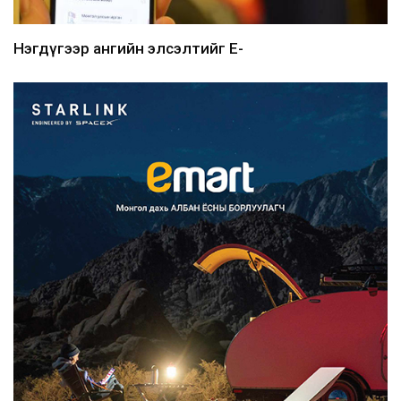
Нэгдүгээр ангийн элсэлтийг E-
Mongolia-аар зохион б...
2026/08/07
Францад иргэд рүү зөвшөөрөлгүй
сурталчилгааны дууд...
2026/08/07
Нийтийн тээврийн Ч:19А чиглэлийн
замналд түр хугац...