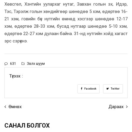
Хөвсгөл, Хэнтийн уулархаг нутаг, Завхан голын эх, Идэр,
Тэс, Тэрэлж голын хөндийгөөр шөнөдөө 5 хэм, өдөртөө 16-
21 хэм, говийн бүс нутгийн өмнөд хэсгээр шөнөдөө 12-17
хэм, өдөртөө 28-33 хэм, бусад нутгаар шөнөдөө 5-10 хэм,
өдөртөө 22-27 хэм дулаан байна. 31-нд нутгийн хойд хагаст
эрс сэрүүснэ.
631
Зөвлөх шуум
Түгээх :
Facebook
Twitter
Өмнөх
Дараах
САНАЛ БОЛГОХ