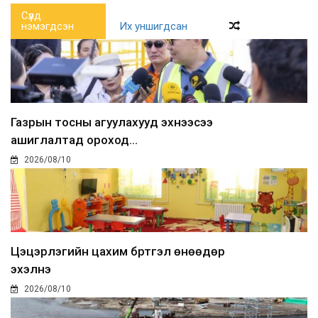
Сүүлд
нэмэгдсэн
Их уншигдсан
Газрын тосны агуулахууд эхнээсээ
ашиглалтад ороход...
2026/08/10
Цэцэрлэгийн цахим бүртгэл өнөөдөр
эхэлнэ
2026/08/10