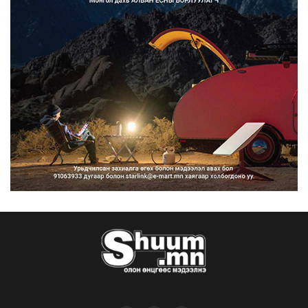
Улсын дугаарын тэгш, сондгойгоор
ангилан хөдөлгөөн...
2026/08/10
Нарантуул, Дүнжингарав, Шинэ 100
айл худалдааны тө...
2026/08/10
КОП17-д ажиллах онцгой байдлын
бүрэлдэхүүн хамтарс...
2026/08/10