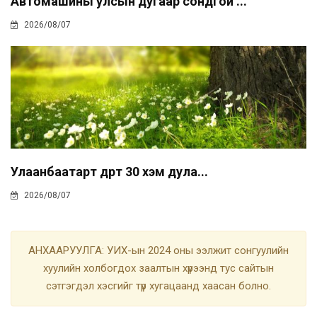
Автомашины улсын дугаар сондгой ...
2026/08/07
Улаанбаатарт өдөртөө 30 хэм дула...
2026/08/07
АНХААРУУЛГА: УИХ-ын 2024 оны ээлжит сонгуулийн
хуулийн холбогдох заалтын хүрээнд тус сайтын
сэтгэгдэл хэсгийг түр хугацаанд хаасан болно.