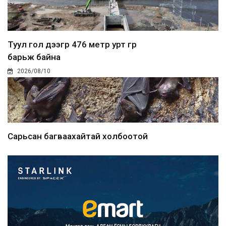
Туул гол дээгүүр 476 метр урт гүүр
барьж байна
2026/08/10
Сарьсан багваахайтай холбоотой
дуудлагыг Нийслэлий...
2026/08/10