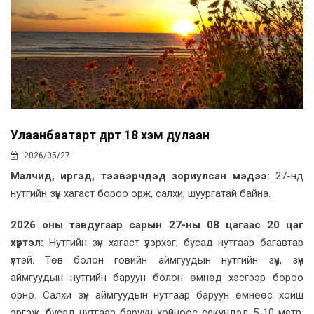
Улаанбаатарт өдөртөө 18 хэм дулаан
2026/05/27
Малчид, иргэд, тээвэрчдэд зориулсан мэдээ:
27-нд
нутгийн зүүн хагаст бороо орж, салхи, шуургатай байна.
2026 оны тавдугаар сарын 27-ны 08 цагаас 20 цаг
хүртэл:
Нутгийн зүүн хагаст үүлэрхэг, бусад нутгаар багавтар
үүлтэй. Төв болон говийн аймгуудын нутгийн зүүн, зүүн
аймгуудын нутгийн баруун болон өмнөд хэсгээр бороо
орно. Салхи зүүн аймгуудын нутгаар баруун өмнөөс хойш
эргэж, бусад нутгаар баруун хойноос секундэд 5-10 метр,