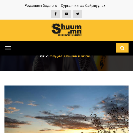
Редакцын бодлого
Сурталчилгаа байршуулах
Toggle
navigation
НҮҮР
МЭДЭЭ УНШИЖ БАЙНА...