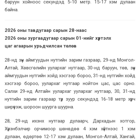
баруун хойноос секундэд 5-10 метр. 15-17 хэм дулаан
байна.
2026 оны тавдугаар сарын 28-наас
2026 оны зургаадугаар сарын 01-нийг хүртэлх
цаг агаарын урьдчилсан төлөв
28-нд зүүн аймгуудын нутгийн зарим газраар, 29-нд Монгол-
Алтай, Хөвсгөлийн уулархаг нутгаар, 30-нд баруун, төв, зүүн
аймгуудын нутгийн хойд хэсгээр бороо, 31-нд нутгийн хойд
хэсгээр бороо, уулархаг нутгаар нойтон цас, цас орно.
Салхи 29-нд Алтайн уулархаг уулархаг нутгаар, 30, 31-нд
нутгийн зарим газраар түр зуур секундэд 16-18 метр хүрч
ширүүсэж, шороон шуурга шуурна.
28, 29-нд ихэнх нутгаар дулаарч, Дархадын хотгор,
Хүрэнбэлчир орчимоор шөнөдөө 4 хэм хүйтнээс 1 хэм
дулаан, өдөртөө 12-17 хэм дулаан, Монгол-Алтай, Хангай,