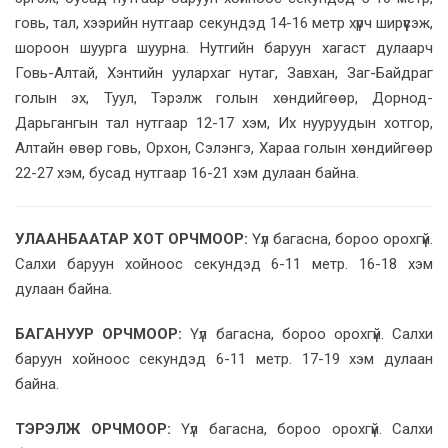
говь, тал, хээрийн нутгаар секундэд 14-16 метр хүрч ширүүсэж,
шороон шуурга шуурна. Нутгийн баруун хагаст дулаарч
Говь-Алтай, Хэнтийн уулархаг нутаг, Завхан, Заг-Байдраг
голын эх, Туул, Тэрэлж голын хөндийгөөр, Дорнод-
Дарьгангын тал нутгаар 12-17 хэм, Их нууруудын хотгор,
Алтайн өвөр говь, Орхон, Сэлэнгэ, Хараа голын хөндийгөөр
22-27 хэм, бусад нутгаар 16-21 хэм дулаан байна.
УЛААНБААТАР ХОТ ОРЧМООР:
Үүл багасна, бороо орохгүй.
Салхи баруун хойноос секундэд 6-11 метр. 16-18 хэм
дулаан байна.
БАГАНУУР ОРЧМООР:
Үүл багасна, бороо орохгүй. Салхи
баруун хойноос секундэд 6-11 метр. 17-19 хэм дулаан
байна.
ТЭРЭЛЖ ОРЧМООР:
Үүл багасна, бороо орохгүй. Салхи