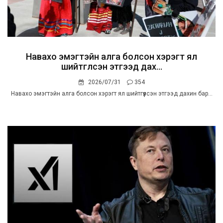
Навахо эмэгтэйн алга болсон хэрэгт ял
шийтгүүлсэн этгээд дах...
2026/07/31
354
Навахо эмэгтэйн алга болсон хэрэгт ял шийтгүүлсэн этгээд дахин бар...