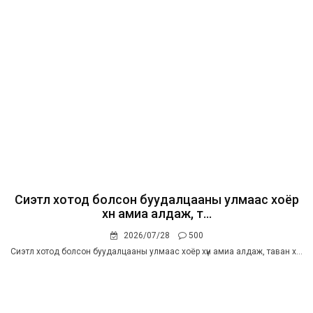
Сиэтл хотод болсон буудалцааны улмаас хоёр
хүн амиа алдаж, т...
2026/07/28
500
Сиэтл хотод болсон буудалцааны улмаас хоёр хүн амиа алдаж, таван х...