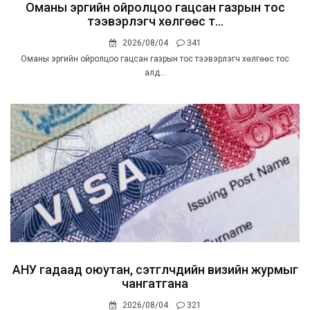
Оманы эргийн ойролцоо гацсан газрын тос
тээвэрлэгч хөлгөөс т...
2026/08/04
341
Оманы эргийн ойролцоо гацсан газрын тос тээвэрлэгч хөлгөөс тос
алд...
АНУ гадаад оюутан, сэтгүүлчдийн визийн журмыг
чангатгана
2026/08/04
321