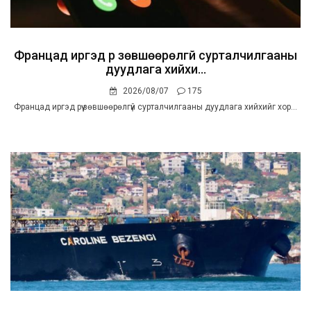
Францад иргэд рүү зөвшөөрөлгүй сурталчилгааны
дуудлага хийхи...
2026/08/07
175
Францад иргэд рүү зөвшөөрөлгүй сурталчилгааны дуудлага хийхийг хор...