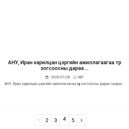
АНУ, Иран харилцан цэргийн ажиллагаагаа түр
зогсоосны дараа ...
2026/07/28
487
АНУ, Иран харилцан цэргийн ажиллагаагаа түр зогсоосны дараа газрын...
4
1
2
3
5