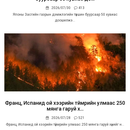
2026/07/30
413
Японы Засгийн газрын дэмжлэгийн түвшин буурсаар 50 хувиас
доошилжэ...
Франц, Испанид ой хээрийн түймрийн улмаас 250
мянга гаруй хү...
2026/07/28
521
Франц, Испанид ой хээрийн түймрийн улмаас 250 мянга гаруй хүнийг н...