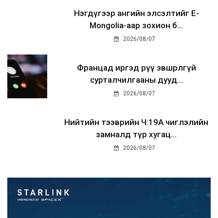
Нэгдүгээр ангийн элсэлтийг E-
Mongolia-аар зохион б...
2026/08/07
Францад иргэд рүү зөвшөөрөлгүй
сурталчилгааны дууд...
2026/08/07
Нийтийн тээврийн Ч:19А чиглэлийн
замналд түр хугац...
2026/08/07
Автомашины улсын дугаар сондгой
тоогоор төгссөн бо...
2026/08/07