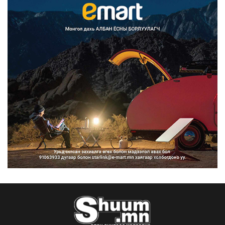
Улаанбаатарт өдөртөө 30 хэм дулаан
2026/08/07
Улсын чанартай хатуу хучилттай
авто замын талаас и...
2026/08/06
Засгийн газар энэ оныг дуустал
санхүүгийн хэмнэлти...
2026/08/06
Шатахууны импортын гаалийн албан
татварыг 2027 оны...
2026/08/06