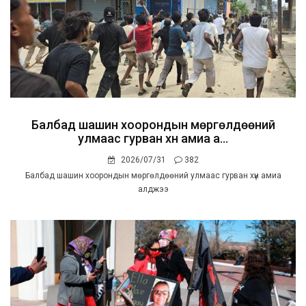
Балбад шашин хоорондын мөргөлдөөний
улмаас гурван хүн амиа а...
2026/07/31
382
Балбад шашин хоорондын мөргөлдөөний улмаас гурван хүн амиа
алджээ