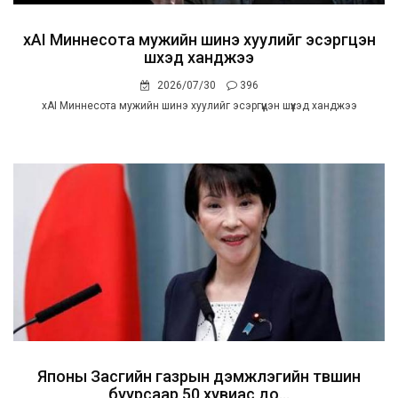
xAI Миннесота мужийн шинэ хуулийг эсэргүүцэн
шүүхэд ханджээ
2026/07/30
396
xAI Миннесота мужийн шинэ хуулийг эсэргүүцэн шүүхэд ханджээ
Японы Засгийн газрын дэмжлэгийн түвшин
буурсаар 50 хувиас до...