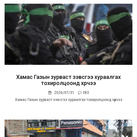
Хамас Газын зурваст зэвсгээ хураалгах
тохиролцоонд хүрчээ
2026/07/31
383
Хамас Газын зурваст зэвсгээ хураалгах тохиролцоонд хүрчээ