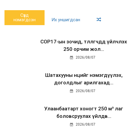
Сүүлд
нэмэгдсэн
Их уншигдсан
COP17-ын зочид, төлөөлөгчдөд үйлчлэх
250 орчим жол...
2026/08/07
Шатахууны нөөцийг нэмэгдүүлэх,
доголдлыг арилгахад...
2026/08/07
Улаанбаатарт хоногт 250 м³ лаг
боловсруулах үйлдв...
2026/08/07