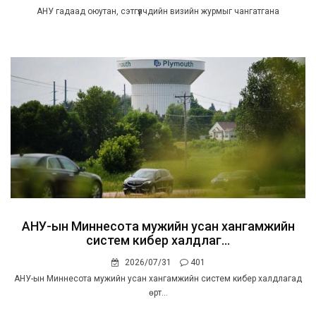
АНУ гадаад оюутан, сэтгүүлчдийн визийн журмыг чангатгана
АНУ-ын Миннесота мужийн усан хангамжийн
систем кибер халдлаг...
2026/07/31
401
АНУ-ын Миннесота мужийн усан хангамжийн систем кибер халдлагад
өрт...