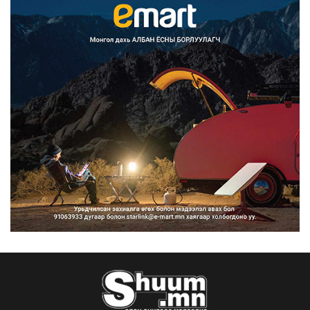
Улаанбаатарт өдөртөө 30 хэм дулаан
2026/08/07
Улсын чанартай хатуу хучилттай
авто замын талаас и...
2026/08/06
Засгийн газар энэ оныг дуустал
санхүүгийн хэмнэлти...
2026/08/06
Шатахууны импортын гаалийн албан
татварыг 2027 оны...
2026/08/06