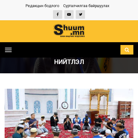
Редакцын бодлого
Сурталчилгаа байршуулах
Toggle
НҮҮР
НИЙТЛЭЛ
navigation
НИЙТЛЭЛ