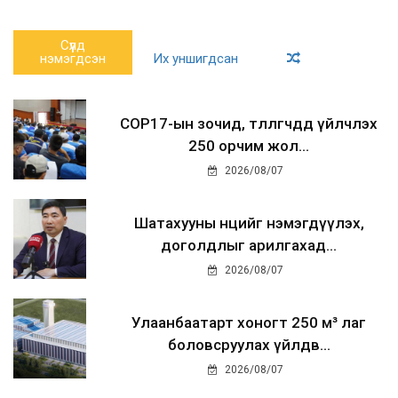
Сүүлд
нэмэгдсэн
Их уншигдсан
COP17-ын зочид, төлөөлөгчдөд үйлчлэх
250 орчим жол...
2026/08/07
Шатахууны нөөцийг нэмэгдүүлэх,
доголдлыг арилгахад...
2026/08/07
Улаанбаатарт хоногт 250 м³ лаг
боловсруулах үйлдв...
2026/08/07