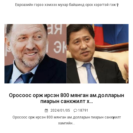
Евроазийн гэрээ хэмээх мухар байшинд орох хэрэгтэй гэж үү?
Оросоос орж ирсэн 800 мянган ам.долларын
пиарын санхүүжилт х...
2024/01/05
18791
Оросоос орж ирсэн 800 мянган ам.долларын пиарын санхүүжилт
хамгийн...