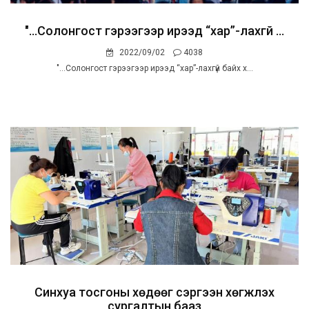
"...Солонгост гэрээгээр ирээд “хар”-лахгүй ...
2022/09/02
4038
"...Солонгост гэрээгээр ирээд “хар”-лахгүй байх х...
Синхуа тосгоны хөдөөг сэргээн хөгжүүлэх
сургалтын бааз