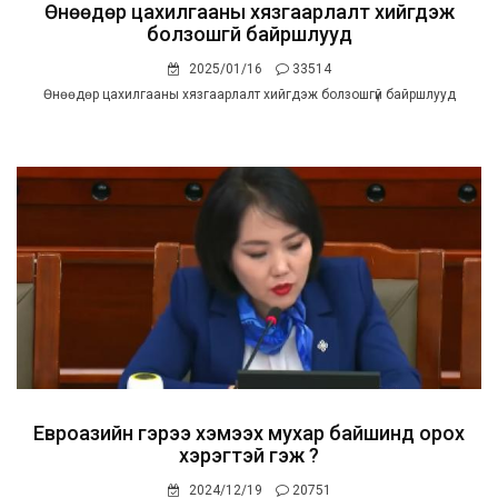
Өнөөдөр цахилгааны хязгаарлалт хийгдэж
болзошгүй байршлууд
2025/01/16
33514
Өнөөдөр цахилгааны хязгаарлалт хийгдэж болзошгүй байршлууд
Евроазийн гэрээ хэмээх мухар байшинд орох
хэрэгтэй гэж үү?
2024/12/19
20751