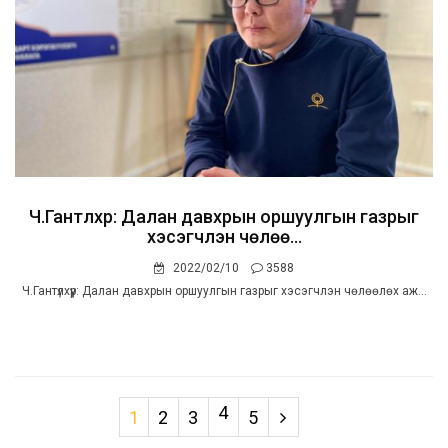
Ч.Гантүлхүүр: Далан давхрын оршуулгын газрыг
хэсэгчлэн чөлөө...
2022/02/10
3588
Ч.Гантүлхүүр: Далан давхрын оршуулгын газрыг хэсэгчлэн чөлөөлөх аж...
4
1
2
3
5