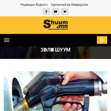
Редакцын бодлого
Сурталчилгаа байршуулах
Toggle
НҮҮР
ЗӨВЛӨХ ШУУМ
navigation
ЗӨВЛӨХ ШУУМ