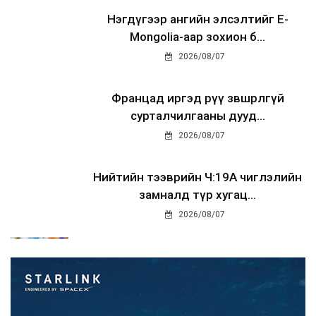
Нэгдүгээр ангийн элсэлтийг E-
Mongolia-аар зохион б...
2026/08/07
Францад иргэд рүү зөвшөөрөлгүй
сурталчилгааны дууд...
2026/08/07
Нийтийн тээврийн Ч:19А чиглэлийн
замналд түр хугац...
2026/08/07
Автомашины улсын дугаар сондгой
тоогоор төгссөн бо...
2026/08/07