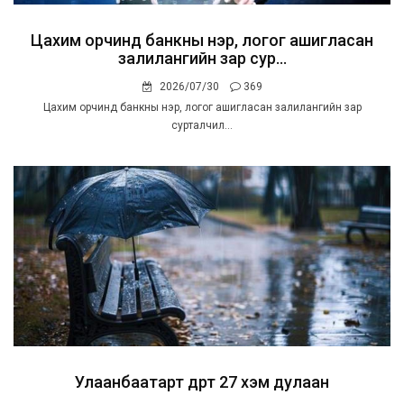
Цахим орчинд банкны нэр, логог ашигласан
залилангийн зар сур...
2026/07/30
369
Цахим орчинд банкны нэр, логог ашигласан залилангийн зар
сурталчил...
Улаанбаатарт өдөртөө 27 хэм дулаан