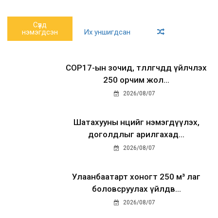
Сүүлд
нэмэгдсэн
Их уншигдсан
COP17-ын зочид, төлөөлөгчдөд үйлчлэх
250 орчим жол...
2026/08/07
Шатахууны нөөцийг нэмэгдүүлэх,
доголдлыг арилгахад...
2026/08/07
Улаанбаатарт хоногт 250 м³ лаг
боловсруулах үйлдв...
2026/08/07