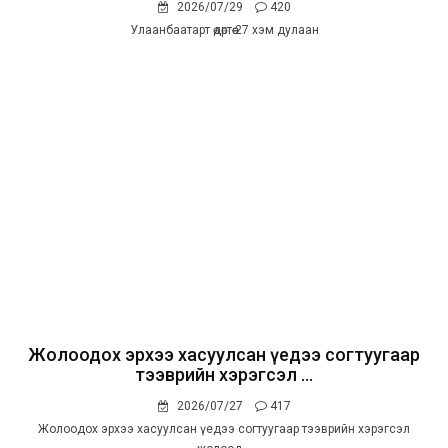
2026/07/29
420
Улаанбаатарт өдөртөө 27 хэм дулаан
Жолоодох эрхээ хасуулсан үедээ согтуугаар
тээврийн хэрэгсэл ...
2026/07/27
417
Жолоодох эрхээ хасуулсан үедээ согтуугаар тээврийн хэрэгсэл