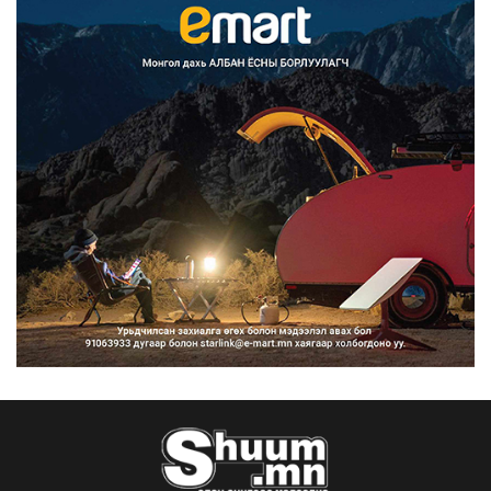
Улаанбаатарт өдөртөө 30 хэм дулаан
2026/08/07
Улсын чанартай хатуу хучилттай
авто замын талаас и...
2026/08/06
Засгийн газар энэ оныг дуустал
санхүүгийн хэмнэлти...
2026/08/06
Шатахууны импортын гаалийн албан
татварыг 2027 оны...
2026/08/06