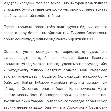
мэдүүлсэн иргэдийн тоо эрс өсчээ. Энэ нь гурав дахь жилдээ
үргэлжилж буй ковидын хөл хорио улс орон бүрт өнөө зунаас
арай суларсантай холбоотой юм.
Гэрийн хорионд бараг хоёр жил суусан бидний орлого
зарлага ч юу болсон нь ойлгомжтой. Тиймээс Солонгосыг
зорих монголчууд олширсонд гайхах хэрэггүй биз ээ.
Солонгос улс ч ковидын хөл хориогоо сулруулж, энэ
зунаас гадны иргэдийг авч эхэлсэн байна. Ялангуяа
ковидын тухайд маскаа тайлаад удсан монголчуудад тийм
ч хатуурхалгүй хилээр нэвтрүүлэх болжээ. Мөн хөдөлмөр
эрхлэх чиглэл дээр ч бодитой боломжуудыг нээхээр болж
байх шиг байна. Тиймээс манайхан ямар нэг аргаар, яаж
ийгээд л Солонгост очихыг бодно. Ер нь оччихно. Нутаг
нэгтнүүд маань бөөн бөөнөөрөө зорьж эхлэхтэй зэрэгцэн
тус улсад очиж таарав. Тэндэх монголчууддаа албан ёсоор
төрийн үйлчилгээ үзүүлдэг байгууллага Солонгосын Сөүлд байх