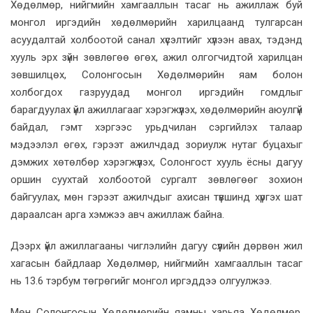
Хөдөлмөр, нийгмийн хамгааллын тасаг нь ажиллаж буй
монгол иргэдийн хөдөлмөрийн харилцаанд тулгарсан
асуудалтай холбоотой санал хүсэлтийг хүлээн авах, тэдэнд
хууль эрх зүйн зөвлөгөө өгөх, ажил олгогчидтой харилцан
зөвшилцөх, Солонгосын Хөдөлмөрийн яам болон
холбогдох газруудад монгол иргэдийн гомдлыг
барагдуулах үйл ажиллагааг хэрэгжүүлэх, хөдөлмөрийн аюулгүй
байдал, гэмт хэргээс урьдчилан сэргийлэх талаар
мэдээлэл өгөх, гэрээт ажилчдад зориулж нутаг буцахыг
дэмжих хөтөлбөр хэрэгжүүлэх, Солонгост хууль ёсны дагуу
оршин суухтай холбоотой сургалт зөвлөгөөг зохион
байгуулах, мөн гэрээт ажилчдыг ахисан түвшинд хүргэх шат
дараалсан арга хэмжээ авч ажиллаж байна.
Дээрх үйл ажиллагааны чиглэлийн дагуу сүүлийн дөрвөн жил
хагасын байдлаар Хөдөлмөр, нийгмийн хамгааллын тасаг
нь 13.6 тэрбум төгрөгийг монгол иргэддээ олгуулжээ.
Мөн Солонгосын Хөдөлмөрийн яамны харьяа Хөдөлмөр,