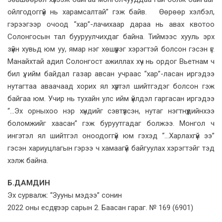
ойлгодоггүй нь харамсалтай” гэж байв. Өөрөөр хэлбэл,
гэрээгээр очоод “хар”-лачихаар дараа нь авах квотоо
Солонгосын тал бууруулчихдаг байна. Тиймээс хууль эрх
зүйн хувьд юм уу, ямар нэг хөшүүрэг хэрэгтэй болсон гэсэн үг.
Манайхтай адил Солонгост ажиллах хүч нь ордог Вьетнам ч
бил үү, ийм байдал газар авсан учраас “хар”-ласан иргэдээ
нутагтаа аваачаад хорих ял хүртэл шийтгэдэг болсон гэж
байгаа юм. Учир нь тухайн улс ийм үйлдэл гаргасан иргэдээ
“...Эх орныхоо нэр хүндийг сэвтүүлсэн, нутаг нэгтнүүдийнхээ
боломжийг хаасан” гэж буруутгадаг болжээ. Монгол ч
ингэтэл ял шийтгэл оноодоггүй юм гэхэд “...Харлахгүй ээ”
гэсэн хариуцлагын гэрээ ч хамаагүй байгуулах хэрэгтэйг тэд
хэлж байна.
Б.ДАМДИН
Эх сурвалж: “Зууны мэдээ” сонин
2022 оны есдүгээр сарын 2. Баасан гараг. № 169 (6901)