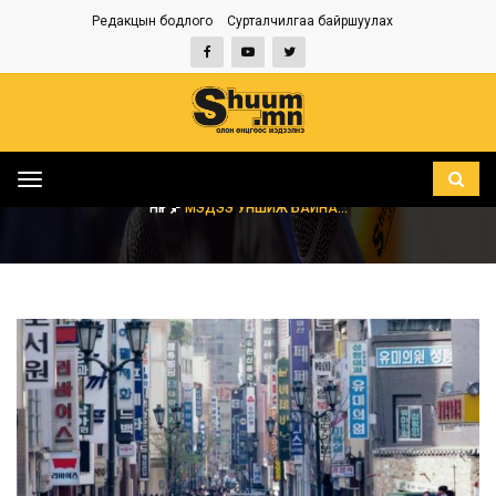
Редакцын бодлого
Сурталчилгаа байршуулах
Toggle
navigation
НҮҮР
МЭДЭЭ УНШИЖ БАЙНА...