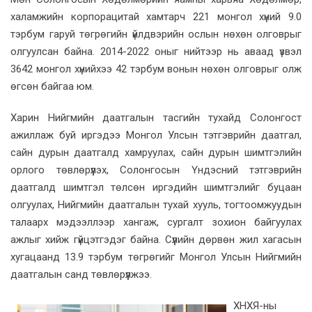
халамжийн корпорацитай хамтарч 221 монгол хүний 9.0
тэрбум гаруй төгрөгийн үйлдвэрийн ослын нөхөн олговрыг
олгуулсан байна. 2014-2022 оныг нийтээр нь аваад үзвэл
3642 монгол хүнийхээ 42 тэрбум вонын нөхөн олговрыг олж
өгсөн байгаа юм.
Харин Нийгмийн даатгалын тасгийн тухайд Солонгост
ажиллаж буй иргэдээ Монгол Улсын тэтгэврийн даатгал,
сайн дурын даатгалд хамруулах, сайн дурын шимтгэлийн
орлого төвлөрүүлэх, Солонгосын Үндэсний тэтгэврийн
даатгалд шимтгэл төлсөн иргэдийн шимтгэлийг буцаан
олгуулах, Нийгмийн даатгалын тухай хууль, тогтоомжуудын
талаарх мэдээллээр хангаж, сургалт зохион байгуулах
ажлыг хийж гүйцэтгэдэг байна. Сүүлийн дөрвөн жил хагасын
хугацаанд 13.9 тэрбум төгрөгийг Монгол Улсын Нийгмийн
даатгалын санд төвлөрүүлжээ.
ХНХЯ-ны