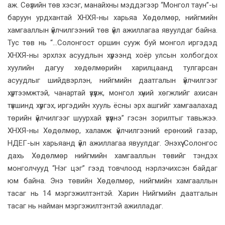
аж. Сөүлийн төв хэсэг, манайхны мэддэгээр “Монгол таун”-ы
баруун урдхантай ХНХЯ-ны харьяа Хөдөлмөр, нийгмийн
хамгааллын үйлчилгээний төв үйл ажиллагаа явуулдаг байна.
Тус төв нь “...Солонгост оршин сууж буй монгол иргэдэд
ХНХЯ-ны эрхлэх асуудлын хүрээнд хоёр улсын холбогдох
хуулийн дагуу хөдөлмөрийн харилцаанд тулгарсан
асуудлыг шийдвэрлэн, нийгмийн даатгалын үйлчилгээг
хүртээмжтэй, чанартай үзүүлж, монгол хүний хөгжлийг ахисан
түвшинд хүргэх, иргэдийн хууль ёсны эрх ашгийг хамгаалахад
төрийн үйлчилгээг шуурхай үзүүлнэ” гэсэн зорилтыг тавьжээ.
ХНХЯ-ны Хөдөлмөр, халамж үйлчилгээний ерөнхий газар,
НДЕГ-ын харьяанд үйл ажиллагаа явуулдаг. Энэхүү Солонгос
дахь Хөдөлмөр нийгмийн хамгааллын төвийг тэндэх
монголчууд “Нэг цэг” гээд товчлоод нэрлэчихсэн байдаг
юм байна. Энэ төвийн Хөдөлмөр, нийгмийн хамгааллын
тасаг нь 14 мэргэжилтэнтэй. Харин Нийгмийн даатгалын
тасаг нь найман мэргэжилтэнтэй ажилладаг.