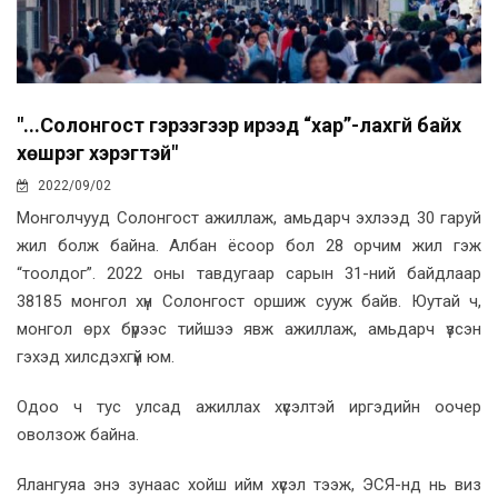
"...Солонгост гэрээгээр ирээд “хар”-лахгүй байх
хөшүүрэг хэрэгтэй"
2022/09/02
Монголчууд Солонгост ажиллаж, амьдарч эхлээд 30 гаруй
жил болж байна. Албан ёсоор бол 28 орчим жил гэж
“тоолдог”. 2022 оны тавдугаар сарын 31-ний байдлаар
38185 монгол хүн Солонгост оршиж сууж байв. Юутай ч,
монгол өрх бүрээс тийшээ явж ажиллаж, амьдарч үзсэн
гэхэд хилсдэхгүй юм.
Одоо ч тус улсад ажиллах хүсэлтэй иргэдийн оочер
оволзож байна.
Ялангуяа энэ зунаас хойш ийм хүсэл тээж, ЭСЯ-нд нь виз