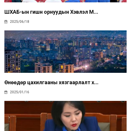
ШХАБ-ын гишүүн орнуудын Хэвлэл М...
2025/06/18
Өнөөдөр цахилгааны хязгаарлалт х...
2025/01/16