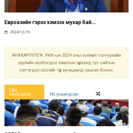
Евроазийн гэрээ хэмээх мухар бай...
2024/12/19
АНХААРУУЛГА: УИХ-ын 2024 оны ээлжит сонгуулийн
хуулийн холбогдох заалтын хүрээнд тус сайтын
сэтгэгдэл хэсгийг түр хугацаанд хаасан болно.
Сүүлд
нэмэгдсэн
Их уншигдсан