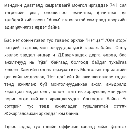
мэндийн даатгалд хамрагдаагүй монгол иргэддээ 74.1 сая
төгрөгийн үзлэг, оношилгоо, эмчилгээ, үйлчилгээг үнэ
төлбөргүй хийлгэсэн. “Анам” эмнэлэгтэй хамтраад дээрхийн
адил үйлчилгээ үзүүлдэг байна.
Бас нэг сонин гэвэл тус төвөөс эрхлэн “Нэг цэг” /One stop/
сэтгүүлийг гаргаж, монголчууддаа үнэгүй тарааж байна. Сэтгүүл
хэвлэх зардал өндөр ч Д.Баярмандах дарга өөрөө, бас
ажилтнууд нь “гүйж” байгаад болгоод байдаг тухайгаа
хэлсэн. Хамгийн гол нь тэрхүү сэтгүүл нь Монголын төр засгийн
цаг үеийн мэдээлэл, “Нэг цэг”-ийн үйл ажиллагаанаас гадна
тэнд ажиллаж буй монголчуудынхаа ажил, амьдралд
хэрэгцээт мэдээ сэлт, чөлөөт цагт нь зориулсан, мөн урам
зориг өгөх нийтлэл ярилцлагуудыг багтаадаг байна. Уг
сэтгүүлийг тус төвд ажилладаг туршлагатай сэтгүүлч
Ж.Жаргалсайхан эрхэлдэг юм байна.
Түүнээс гадна, тус төвийн оффисын хананд хийж гүйцэтгэх