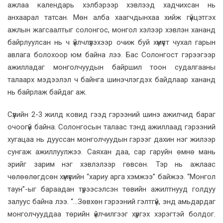
ажлаа календарь хэлбэрээр хэвлээд хадчихсан нь
анхаарал татсан. Мөн алба хаагчдынхаа хийж гүйцэтгэх
ажлын жагсаалтыг солонгос, монгол хэлээр хэвлэн хананд
байрлуулсан нь ч үйлчлүүлэхээр очиж буй хүмүүст чухал гарын
авлага болохоор юм байна лээ. Бас Солонгост гэрээгээр
ажилладаг монголчуудын байршил тоон судалгааны
талаарх мэдээлэл ч байнга шинэчлэгдэх байдлаар хананд
нь байрлаж байдаг аж.
Сүүлийн 2-3 жилд ковид гээд гэрээний шинэ ажилчид бараг
очоогүй байна. Солонгосын талаас тэнд ажиллаад гэрээний
хугацаа нь дууссан монголчуудын гэрээг дахин нэг жилээр
сунгаж ажиллуулжээ. Саяхан даа, сар гаруйн өмнө мань
эрийг зарим нэг хэвлэлээр гөвсөн. Тэр нь ажлаас
чөлөөлөгдсөн хүмүүсийн “хариу арга хэмжээ” байжээ. “Монгол
таун”-ыг бараадан түрээсэлсэн төвийн ажилтнууд голдуу
залуус байна лээ. “...Зөвхөн гэрээний гэлтгүй, энд амьдардаг
монголчууддаа төрийн үйлчилгээг хүргэх хэрэгтэй болдог.