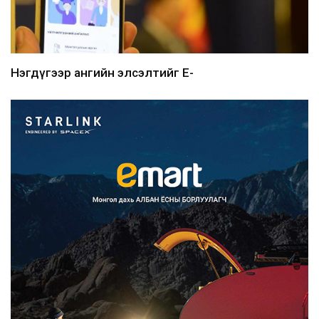
Нэгдүгээр ангийн элсэлтийг E-
Mongolia-аар зохион б...
2026/08/07
Францад иргэд рүү зөвшөөрөлгүй
сурталчилгааны дууд...
2026/08/07