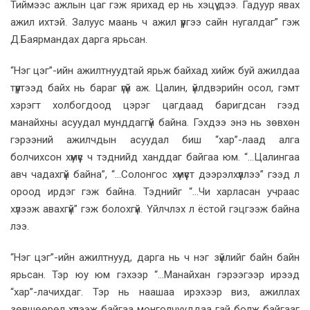
Тиймээс ажлын цаг гэж ярихад ер нь хэцүү дээ. Гадуур явах
ажил ихтэй. Залуус маань ч ажил үүргээ сайн нугалдаг” гэж
Д.Баярмандах дарга ярьсан.
“Нэг цэг”-ийн ажилтнуудтай ярьж байхад хийж буй ажилдаа
түүртээд байх нь бараг үгүй аж. Цалин, үйлдвэрийн осол, гэмт
хэрэгт холбогдоод цэрэг цагдаад баригдсан гээд
манайхны асуудал мунддаггүй байна. Гэхдээ энэ нь зөвхөн
гэрээний ажилчдын асуудал биш “хар”-лаад алга
болчихсон хүмүүс ч тэднийд ханддаг байгаа юм. “...Цалингаа
авч чадахгүй байна”, “...Солонгос хүмүүст дээрэлхүүллээ” гээд л
ороод ирдэг гэж байна. Тэднийг “...Чи харласан учраас
хүлээж авахгүй” гэж болохгүй. Үйлчлэх л ёстой гэцгээж байна
лээ.
“Нэг цэг”-ийн ажилтнууд, дарга нь ч нэг зүйлийг байн байн
ярьсан. Тэр юу юм гэхээр “...Манайхан гэрээгээр ирээд
“хар”-лачихдаг. Тэр нь наашаа ирэхээр виз, ажиллах
зөвшөөрөл хүлээж байгаа монголчууддаа гай болж байгааг