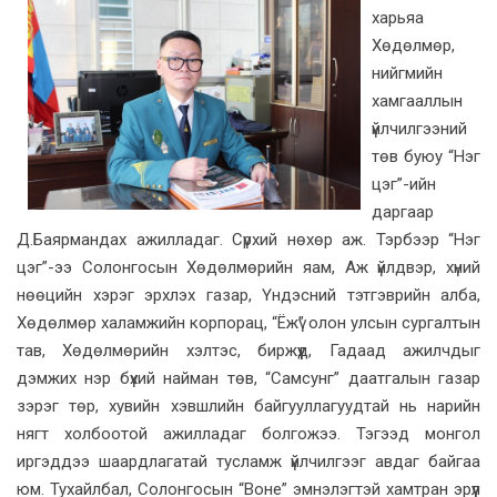
харьяа
Хөдөлмөр,
нийгмийн
хамгааллын
үйлчилгээний
төв буюу “Нэг
цэг”-ийн
даргаар
Д.Баярмандах ажилладаг. Сүрхий нөхөр аж. Тэрбээр “Нэг
цэг”-ээ Солонгосын Хөдөлмөрийн яам, Аж үйлдвэр, хүний
нөөцийн хэрэг эрхлэх газар, Үндэсний тэтгэврийн алба,
Хөдөлмөр халамжийн корпорац, “Ёжү” олон улсын сургалтын
тав, Хөдөлмөрийн хэлтэс, биржүүд, Гадаад ажилчдыг
дэмжих нэр бүхий найман төв, “Самсунг” даатгалын газар
зэрэг төр, хувийн хэвшлийн байгууллагуудтай нь нарийн
нягт холбоотой ажилладаг болгожээ. Тэгээд монгол
иргэддээ шаардлагатай тусламж үйлчилгээг авдаг байгаа
юм. Тухайлбал, Солонгосын “Воне” эмнэлэгтэй хамтран эрүүл