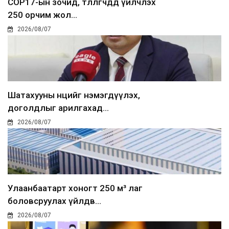
COP17-ын зочид, төлөөлөгчдөд үйлчлэх
250 орчим жол...
2026/08/07
Шатахууны нөөцийг нэмэгдүүлэх,
доголдлыг арилгахад...
2026/08/07
Улаанбаатарт хоногт 250 м³ лаг
боловсруулах үйлдв...
2026/08/07