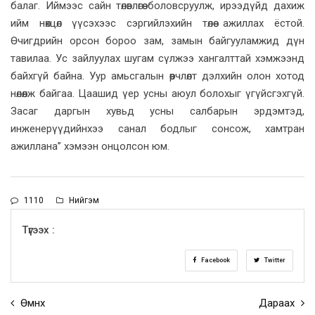
балаг. Иймээс сайн төлөвлөгөө боловсруулж, ирээдүйд дахиж
ийм нөхцөл үүсэхээс сэргийлэхийн төлөө ажиллах ёстой.
Өчигдрийн орсон бороо зам, замын байгууламжид дүн
тавилаа. Ус зайлуулах шугам сүлжээ хангалттай хэмжээнд
байхгүй байна. Уур амьсгалын өөрчлөлт дэлхийн олон хотод
нөлөөлж байгаа. Цаашид үер усны аюул болохыг үгүйсгэхгүй.
Засаг даргын хувьд усны салбарын эрдэмтэд,
инженерүүдийнхээ санал бодлыг сонсож, хамтран
ажиллана” хэмээн онцолсон юм.
1110
Нийгэм
Түгээх :
Facebook
Twitter
Өмнөх
Дараах