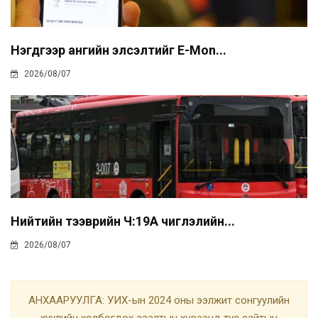
Нэгдүгээр ангийн элсэлтийг E-Mon...
2026/08/07
Нийтийн тээврийн Ч:19А чиглэлийн...
2026/08/07
АНХААРУУЛГА: УИХ-ын 2024 оны ээлжит сонгуулийн
хуулийн холбогдох заалтын хүрээнд тус сайтын