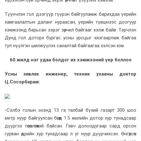
Түүнчлэн гол дээгүүр гүүрэн байгууламж барихдаа үерийн
хамгаалалтын даланг нураасан, үерийн түвшнээс доогуур
хэмжээнд барьсан зэрэг зөрчил байгааг хэлж байв. Тэрчлэн
Дунд гол доторх бургас усны урсцыг хязгаарлаж байгаа
тул нүүлгэн шилжүүлэх саналтай байгаагаа хэлсэн юм.
60 жилд нэг удаа болдог их хэмжээний үер боллоо
Усны зөвлөх инженер, техник ухааны доктор
Ц.Сосорбарам:
-Сэлбэ голын эхэнд 13 га талбай бүхий газарт 300 шоо
метр нуур байгуулсан бөгөөд 1.5 жилийн дотор хур тунадсаар
дүүргэх төлөвлөгөөтэй байсан. Гэвч долоодугаар сард орсон
гурван өдрийн хур тунадсаар л уг нуур дүүрчихсэн. Өнгөрсөн