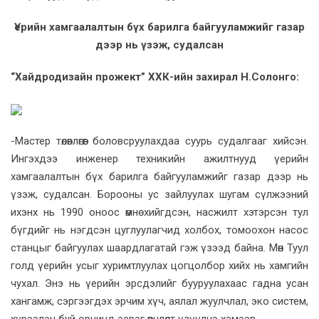
Үерийн хамгаалалтын бүх барилга байгууламжийг газар
дээр нь үзэж, судалсан
“Хайдродизайн прожект” ХХК-ийн захирал Н.Солонго:
-Мастер төлөвлөгөөг боловсруулахдаа суурь судалгааг хийсэн.
Ингэхдээ инженер техникийн ажилтнууд үерийн
хамгаалалтын бүх барилга байгууламжийг газар дээр нь
үзэж, судалсан. Борооны ус зайлуулах шугам сүлжээний
ихэнх нь 1990 оноос өмнө хийгдсэн, насжилт хэтэрсэн тул
бүгдийг нь нэгдсэн цуглуулагчид холбох, томоохон насос
станцыг байгуулах шаардлагатай гэж үзээд байна. Мөн Туул
голд үерийн усыг хуримтлуулах цогцолбор хийх нь хамгийн
чухал. Энэ нь үерийн эрсдэлийг бууруулахаас гадна усан
хангамж, сэргээгдэх эрчим хүч, аялал жуулчлал, эко систем,
хүрээлэн буй орчинд эерэг өөрчлөлт үзүүлнэ хэмээв.