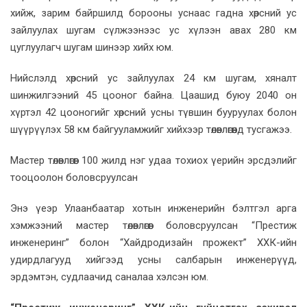
хийж, зарим байршилд борооны уснаас гадна хөрсний ус
зайлуулах шугам сүлжээнээс ус хүлээн авах 280 км
цуглуулагч шугам шинээр хийх юм.
Нийслэлд хөрсний ус зайлуулах 24 км шугам, хяналт
шинжилгээний 45 цооног байна. Цаашид буюу 2040 он
хүртэл 42 цооногийг хөрсний усны түвшин бууруулах болон
шүүрүүлэх 58 км байгууламжийг хийхээр төлөвлөгөөнд тусгажээ.
Мастер төлөвлөгөөг 100 жилд нэг удаа тохиох үерийн эрсдэлийг
тооцоолон боловсруулсан
Энэ үеэр Улаанбаатар хотын инженерийн бэлтгэл арга
хэмжээний мастер төлөвлөгөөг боловсруулсан “Престиж
инженеринг” болон “Хайдродизайн прожект” ХХК-ийн
удирдлагууд хийгээд усны салбарын инженерүүд,
эрдэмтэн, судлаачид саналаа хэлсэн юм.