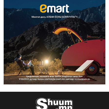
Францад иргэд рүү зөвшөөрөлгүй
сурталчилгааны дууд...
2026/08/07
Нийтийн тээврийн Ч:19А чиглэлийн
замналд түр хугац...
2026/08/07
Автомашины улсын дугаар сондгой