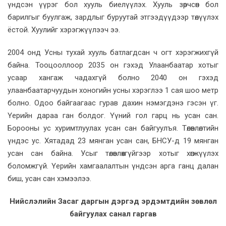
үндсэн үүрэг бол хууль биелүүлэх. Хууль зөрчсөн бол
барилгыг буулгаж, зардлыг буруутай этгээдүүдээр төлүүлэх
ёстой. Хуулийг хэрэгжүүлээч ээ.
2004 онд Усны тухай хууль батлагдсан ч огт хэрэгжихгүй
байна. Тооцооллоор 2035 он гэхэд Улаанбаатар хотыг
усаар хангаж чадахгүй болно 2040 он гэхэд
улаанбаатарчуудын хоногийн усны хэрэглээ 1 сая шоо метр
болно. Одоо байгаагаас гурав дахин нэмэгдэнэ гэсэн үг.
Үерийн дараа ган болдог. Үүний гол гарц нь усан сан.
Борооны ус хуримтлуулах усан сан байгуулъя. Төлөвлөлтийн
үндэс ус. Хятадад 23 мянган усан сан, БНСУ-д 19 мянган
усан сан байна. Усыг төлөвлөхгүйгээр хотыг хөгжүүлэх
боломжгүй. Үерийн хамгаалалтын үндсэн арга ганц далан
биш, усан сан хэмээлээ.
Нийслэлийн Засаг даргын дэргэд эрдэмтдийн зөвлөл
байгуулах санал гаргав