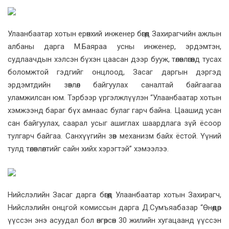
Улаанбаатар хотын ерөнхий инженер бөгөөд Захирагчийн ажлын
албаны дарга М.Баяраа усны инженер, эрдэмтэн,
судлаачдын хэлсэн бүхэн цаасан дээр бууж, төлөвлөгөөнд тусах
боломжтой гэдгийг онцлоод, Засаг даргын дэргэд
эрдэмтдийн зөвлөл байгуулах саналтай байгаагаа
уламжилсан юм. Тэрбээр үргэлжлүүлэн “Улаанбаатар хотын
хэмжээнд бараг бүх амнаас булаг гарч байна. Цаашид усан
сан байгуулах, саарал усыг ашиглах шаардлага зүй ёсоор
тулгарч байгаа. Санхүүгийн зөв механизм байх ёстой. Үүний
тулд төлөвлөлтийг сайн хийх хэрэгтэй” хэмээлээ.
Нийслэлийн Засаг дарга бөгөөд Улаанбаатар хотын Захирагч,
Нийслэлийн онцгой комиссын дарга Д.Сумъяабазар “Өнөөдөр
үүссэн энэ асуудал бол өнгөрсөн 30 жилийн хугацаанд үүссэн