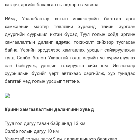
хэтэрч, эргийн бэхэлгээ нь эвдэрч гэмтжээ.
Иймд Улаанбаатар хотын инженерийн бэлтгэл арга
хэмжээний мастер төлөвлөгөөний хүрээнд төвийн зургаан
дүүргийн суурьшил ихтэй бүсэд Туул голын хойд эргийн
хамгаалалтын даланг өндөрлөж, тохижилт хийхээр тусгасан
байна. Үерийн эрсдэлээс хамгаалах, урсцыг сайжруулахын
тулд Сэлбэ болон Улиастай голд үерийн ус хуримтлуулах
сан байгуулж, урсцын тохируулга хийх юм. Ингэснээр
суурьшлын бүсийг үерт автахаас сэргийлж, хур тунадас
багатай үед голын урсцыг тэтгэнэ.
Үерийн хамгаалалтын далангийн хувьд
Туул гол дагуу таван байршилд 13 км
Сэлбэ голын дагуу 10 км
Улиастай голын дагуу 9 км даланг шинээр барихаар