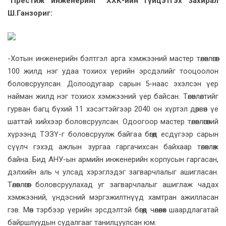
“Престиж инженеринг” ХХК-ийн гүйцэтгэх захирал
Ш.Ганзориг:
-Хотын инженерийн бэлтгэл арга хэмжээний мастер төлөвлөгөөг
100 жилд нэг удаа тохиох үерийн эрсдэлийг тооцоолон
боловсруулсан. Долоодугаар сарын 5-наас эхэлсэн үер
найман жилд нэг тохиох хэмжээний үер байсан. Төлөвлөлтийг
гурван багц бүхий 11 хэсэгтэйгээр 2040 он хүртэл дөрвөн үе
шаттай хийхээр боловсруулсан. Одоогоор мастер төлөвлөгөөний
хүрээнд ТЭЗҮ-г боловсруулж байгаа бөгөөд есдүгээр сарын
сүүлч гэхэд ажлын зургаа гаргачихсан байхаар төлөвлөж
байна. Бид АНУ-ын армийн инженерийн корпусын гаргасан,
дэлхийн аль ч улсад хэрэглэдэг загварчлалыг ашигласан.
Төлөвлөгөөг боловсруулахад уг загварчлалыг ашиглаж чадах
хэмжээний, үндэсний мэргэжилтнүүд хамтран ажилласан
гэв. Мөн тэрбээр үерийн эрсдэлтэй бөгөөд чөлөөлөх шаардлагатай
байршлуудын судалгааг танилцуулсан юм.