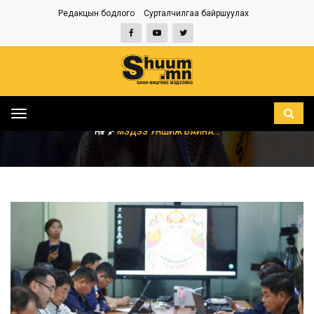
Редакцын бодлого
Сурталчилгаа байршуулах
Toggle
navigation
НҮҮР
МЭДЭЭ УНШИЖ БАЙНА...