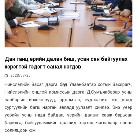
Дан ганц үерийн далан биш, усан сан байгуулах
хэрэгтэй гэдэгт санал нэгдэв
2023/07/25
Нийслэлийн Засаг дарга бөгөөд Улаанбаатар хотын Захирагч,
Нийслэлийн онцгой комиссын дарга Д.Сумъяабазар усны
салбарын инженерүүд, эрдэмтэн, судлаачид, их, дээд
сургуулийн багш нартай зөвлөлдөх уулзалт хийлээ. Энэ үеэр
үерийн усны нөхцөл байдал, үерийн даланг хааж барьсан
барилга, байгууламжийг цаашид хэрхэх чиглэлээр санал
солилцсон юм.