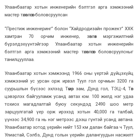
Улаанбаатар хотын инженерийн бэлтгэл арга хэмжээний
мастер төлөвлөгөөг боловсруулсан
“Престиж инженеринг” болон “Хайдродизайн прожект” ХХК
хамтран 70 орчим инженер, зөвлөх мэргэжилтний
бүрэлдэхүүнтэйгээр Улаанбаатар хотын инженерийн
бэлтгэл арга хэмжээний мастер төлөвлөгөөг боловсруулсныг
танилцууллаа.
Улаанбаатар хотын хэмжээнд 1966 оны үертэй дүйцэхүйц
хэмжээний ус урсан орж ирвэл Туул гол орчмын 3200 га
суурьшлын бүсээс эхлээд Төмөр зам, Дунд гол, ТЭЦ-4, Төв
цэвэрлэх байгууламж усанд автах юм. 100 жилд нэг удаа
тохиох магадлалтай буюу секундэд 2490 шоо метр
зарцуулгатай үер орж ирэхэд хотын 40,000 га талбай,
үүнээс 34,900 га нь нэг метрээс дээш гүнтэй усанд автана.
Улаанбаатар хотод үерийн нийт 153 км далан байгаа ч Туул,
Улиастай, Сэлбэ, Дунд голын үерийн далангуудын насжилт