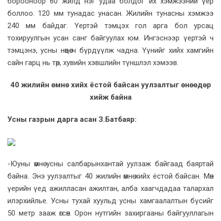
борооноор 60 жилд нэг удаа болдог их хэмжээний үер
боллоо. 120 мм тунадас унасан. Жилийн тунасны хэмжээ
240 мм байдаг. Үертэй тэмцэх гол арга бол урсац
тохируулгын усан санг байгуулах юм. Ингэснээр үертэй ч
тэмцэнэ, усны нөөцөө ч бүрдүүлж чадна. Үүнийг хийх хамгийн
сайн гарц нь төр, хувийн хэвшлийн түншлэл хэмээв.
40 жилийн өмнө хийх ёстой байсан уулзалтыг өнөөдөр
хийж байна
Усны газрын дарга асан З.Батбаяр:
-Юуны өмнө усны салбарынхантай уулзаж байгаад баяртай
байна. Энэ уулзалтыг 40 жилийн өмнө хийх ёстой байсан. Мөн
үерийн үед ажилласан ажилтан, алба хаагчдадаа талархал
илэрхийлье. Усны тухай хуульд усны хамгаалалтын бүсийг
50 метр зааж өгсөн. Орон нутгийн захиргааны байгууллагын