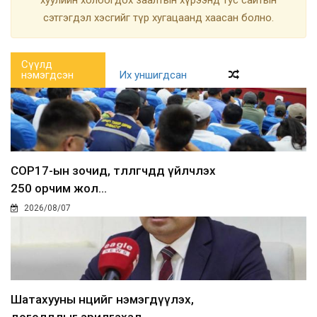
сэтгэгдэл хэсгийг түр хугацаанд хаасан болно.
Сүүлд
нэмэгдсэн
Их уншигдсан
COP17-ын зочид, төлөөлөгчдөд үйлчлэх
250 орчим жол...
2026/08/07
Шатахууны нөөцийг нэмэгдүүлэх,
доголдлыг арилгахад...