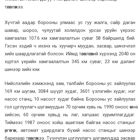
төлөвлөжээ.
Хүчтэй аадар борооны улмаас ус гуу жалга, сайр даган
шавар, шороо, чулуутай холилдон урсах уруйн үерээс
хамгаалах 107.6 км хамгаалалтын суваг 58 байршилд бий.
Гэсэн хэдий ч ихэнх нь хуучирч муудан, засвар, шинэчлэл
хийх шаардлагатай болсон. Иймд төлөвлөгөөний хүрээнд 2040 он
хүртэл үерийн хамгаалалтын 345 км суваг, 23 км даланг
шинээр хийх юм.
Нийслэлийн хэмжээнд зам, талбайн борооны ус зайлуулах
169 км шугам, 3084 шүүрт худаг, 3601 үзлэгийн худаг, нэг
насос станц, 10 насост худаг байна. Борооны ус зайлуулах
гол цуглуулагч шугамуудын 70 орчим хувь нь 1990 оноос өмнө
хийсэн, 60 орчим хувьд нь лаг, хагшаас хуримтлагддаг.
Тиймээс 1987 оноос хойш ашиглаж байгаа насос станцыг
өргөтгөж, автомат удирдлага бүхий насос станцыг шинээр
барихаар төлөвлөжээ. Түүнчлэн цуглуулагч шугамуудад засвар