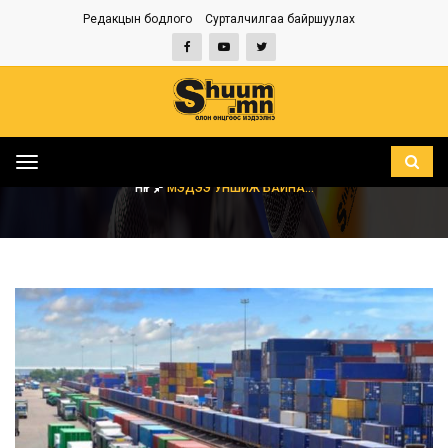
Редакцын бодлого
Сурталчилгаа байршуулах
Toggle
navigation
НҮҮР
МЭДЭЭ УНШИЖ БАЙНА...