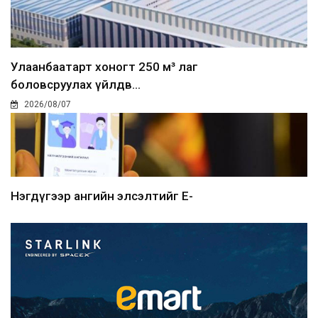
Улаанбаатарт хоногт 250 м³ лаг
боловсруулах үйлдв...
2026/08/07
Нэгдүгээр ангийн элсэлтийг E-
Mongolia-аар зохион б...
2026/08/07