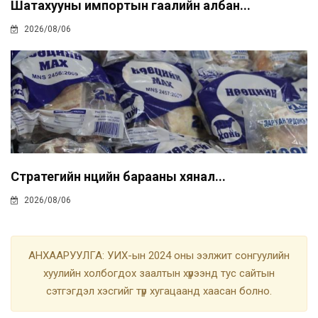
Шатахууны импортын гаалийн албан...
2026/08/06
Стратегийн нөөцийн барааны хянал...
2026/08/06
АНХААРУУЛГА: УИХ-ын 2024 оны ээлжит сонгуулийн
хуулийн холбогдох заалтын хүрээнд тус сайтын
сэтгэгдэл хэсгийг түр хугацаанд хаасан болно.