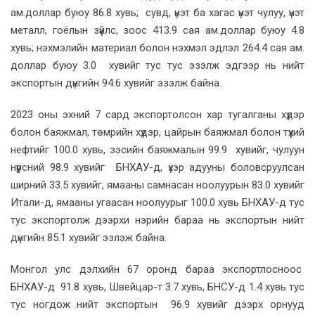
ам.доллар буюу 86.8 хувь; сувд, үнэт ба хагас үнэт чулуу, үнэт
металл, гоёлын зүйлс, зоос 413.9 сая ам.доллар буюу 4.8
хувь; нэхмэлийн материал болон нэхмэл эдлэл 264.4 сая ам.
доллар буюу 3.0 хувийг тус тус эзэлж эдгээр нь нийт
экспортын дүнгийн 94.6 хувийг эзэлж байна.
2023 оны эхний 7 сард экспортолсон хар тугалганы хүдэр
болон баяжмал, төмрийн хүдэр, цайрын баяжмал болон түүхий
нефтийг 100.0 хувь, зэсийн баяжмалын 99.9 хувийг, чулуун
нүүрсний 98.9 хувийг БНХАУ-д, үхэр адууны боловсруулсан
ширний 33.5 хувийг, ямааны самнасан ноолуурын 83.0 хувийг
Итали-д, ямааны угаасан ноолуурыг 100.0 хувь БНХАУ-д тус
тус экспортолж дээрхи нэрийн бараа нь экспортын нийт
дүнгийн 85.1 хувийг эзлэж байна.
Монгол улс дэлхийн 67 оронд бараа экспортлосноос
БНХАУ-д 91.8 хувь, Швейцар-т 3.7 хувь, БНСУ-д 1.4 хувь тус
тус ногдож нийт экспортын 96.9 хувийг дээрх орнууд