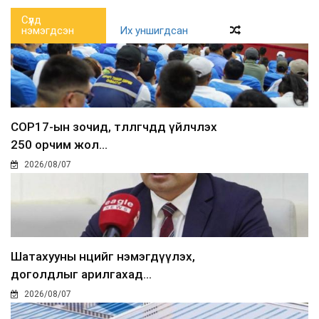
Сүүлд
нэмэгдсэн
Их уншигдсан
COP17-ын зочид, төлөөлөгчдөд үйлчлэх
250 орчим жол...
2026/08/07
Шатахууны нөөцийг нэмэгдүүлэх,
доголдлыг арилгахад...
2026/08/07