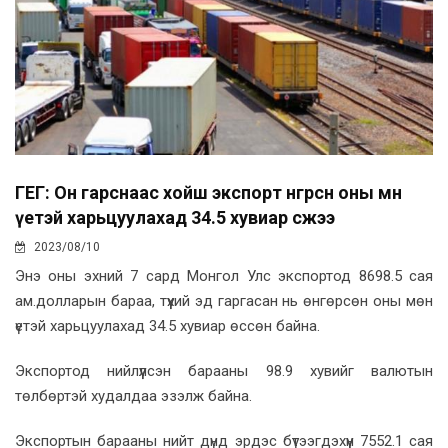
ГЕГ: Он гарснаас хойш экспорт өнгөрсөн оны мөн
үетэй харьцуулахад 34.5 хувиар өсжээ
2023/08/10
Энэ оны эхний 7 сард Монгол Улс экспортод 8698.5 сая
ам.долларын бараа, түүхий эд гаргасан нь өнгөрсөн оны мөн
үетэй харьцуулахад 34.5 хувиар өссөн байна.
Экспортод нийлүүлсэн барааны 98.9 хувийг валютын
төлбөртэй худалдаа эзэлж байна.
Экспортын барааны нийт дүнд эрдэс бүтээгдэхүүн 7552.1 сая