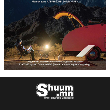
Францад иргэд рүү зөвшөөрөлгүй
сурталчилгааны дууд...
2026/08/07
Нийтийн тээврийн Ч:19А чиглэлийн
замналд түр хугац...
2026/08/07
Автомашины улсын дугаар сондгой
тоогоор төгссөн бо...
2026/08/07