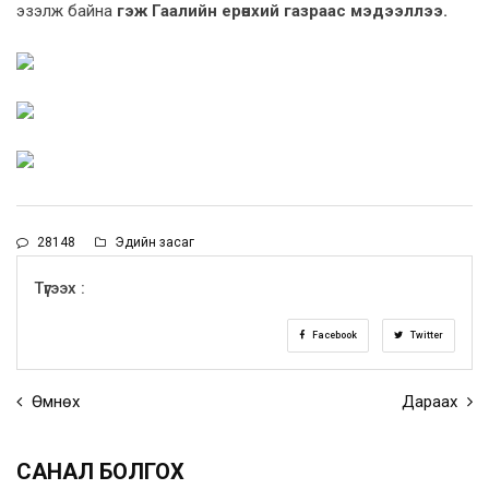
эзэлж байна
гэж Гаалийн ерөнхий газраас мэдээллээ.
28148
Эдийн засаг
Түгээх :
Facebook
Twitter
Өмнөх
Дараах
САНАЛ БОЛГОХ