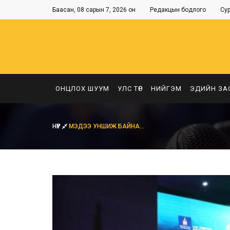
Баасан, 08 сарын 7, 2026 он
Редакцын бодлого
Су
ОНЦЛОХ ШУУМ
УЛС ТӨР
НИЙГЭМ
ЭДИЙН ЗА
НҮҮР
МЭДЭЭ УНШИЖ БАЙНА...