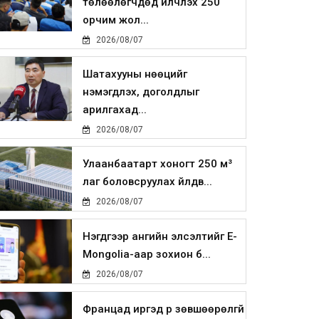
төлөөлөгчдөд үйлчлэх 250
орчим жол...
2026/08/07
Шатахууны нөөцийг
нэмэгдүүлэх, доголдлыг
арилгахад...
2026/08/07
Улаанбаатарт хоногт 250 м³
лаг боловсруулах үйлдв...
2026/08/07
Нэгдүгээр ангийн элсэлтийг E-
Mongolia-аар зохион б...
2026/08/07
Францад иргэд рүү зөвшөөрөлгүй