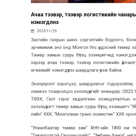
Ачаа тээвэр, тээвэр логистикийн чанар
нэмэгдүүлнэ
2023/11/29
Засгийн газрын шинэ сэргэлтийн бодлого, боом
эрчимжиж энэ онд Монгол Улс үндэсний төмөр зам
Төмөр замын суурь бүтэц эзэмшигчид нэмэгдэж
хэрээр ачаа тээвэр, тээвэр логистикийн үйлчилгэ
өгөөжийг нэмэгдүүлэх шаардлага үүсэж байна.
Энэхүү эрэлт хэрэгцээ, шаардлагыг тодорхойлж
хэмжээ тохиролцох хэлэлцүүлгийг өнөөдөр /2023.
ТӨХК, Галт тэрэг хөдөлгөөн зохицуулалтын н
хэлэлцүүлэгт төмөр замын суурь бүтэц эзэмшигч “
лайн” ХХК, “Монголиан транс ложистик” ХХК оро
“Улаанбаатар төмөр зам” ХНН-ийн 1800 км тө
“Тавантолгой-Гашуунсухайт”, “Зүүнбаян-Ханги” чи