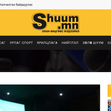
рталчилгаа байршуулах
САГ
УРЛАГ СПОРТ
ЯРИЛЦЛАГА
НИЙТЛЭЛ
ЗӨВЛӨХ ШУУМ
О