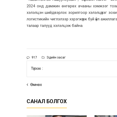
2024 онд дамжин өнгөрөх ачааны хэмжээг тохи
хэлэлцэн шийдвэрлэх зорилгоор хэлэлцүүлэг зохио
логистикийн чиглэлээр хэрэгжүүлж буй үйл ажиллаг
талаар талууд хэлэлцэж байна.
917
Эдийн засаг
Түгээх :
Өмнөх
САНАЛ БОЛГОХ