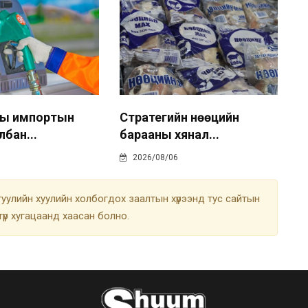
ны импортын
Стратегийн нөөцийн
лбан...
барааны хянал...
2026/08/06
улийн хуулийн холбогдох заалтын хүрээнд тус сайтын
түр хугацаанд хаасан болно.