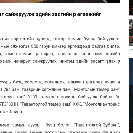
ыг сайжруулж эдийн засгийн үр өгөөжийг
тын сэргэлтийн хүрээнд төмөр замын бүтээн байгуулалт
ын сүлжээгээ 850 гаруй км-ээр өргөжүүлээд байгаа билээ.
, төмөр замын цар хүрээ, тээвэрлэлт өсөн нэмэгдэхийн
эний чанарыг сайжруулах, нийгэм эдийн засагт үзүүлэх үр
, суурь бүтэц хооронд солилцох, дамжин өнгөрөх ачааны
11.28/ Зам, тээврийн хөгжлийн яам, “Монголын төмөр зам”
эгдсэн төв” УТҮГ хамтран зохион байгуулж байна. Уг
УБТЗ” ХНН, “Тавантолгой төмөр зам” ХХК, “Монголиан транс
лцож байна.
мөр замын суурь бүтэц болон “Тавантолгой-Зүүнбаян”,
глэлийн Төмөр замын дотоодын сүлжээний суурь бүтцүүдээр