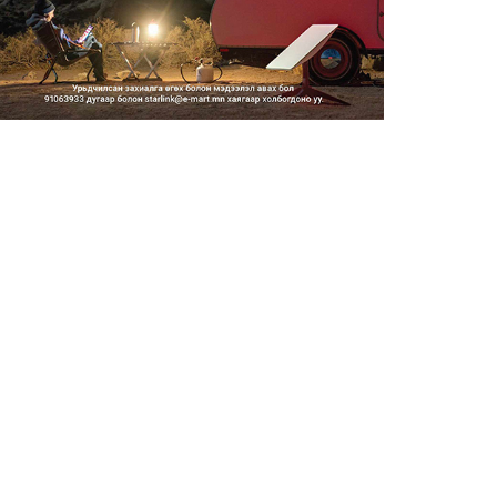
2026/08/06
Засгийн газар энэ оныг
дуустал санхүүгийн хэмнэлти...
2026/08/06
Шатахууны импортын гаалийн
албан татварыг 2027 оны...
2026/08/06
Стратегийн нөөцийн барааны
хяналтыг цахим системээ...
2026/08/06
Монгол Улс COP17 бага
хуралд 6.5 тэрбум
ам.доллары...