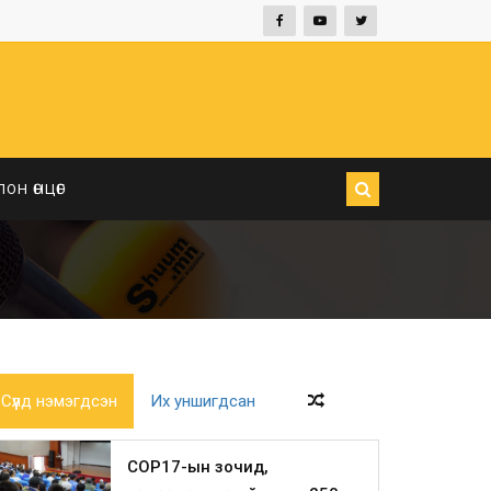
ЛОН ӨНЦӨГ
Сүүлд нэмэгдсэн
Их уншигдсан
COP17-ын зочид,