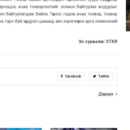
ролцох, ачаа тээвэрлэлтийг зохион байгуулах асуудлыг
н байгуулагдаж байна. Түүнээс гадна ачаа тээвэр, тээвэр
аа, гарч буй хүндрэл цаашид авч хэрэгжүүлэх арга хэмжээний
Эх сурвалж: ЗТХЯ
Facebook
Twitter
Дараах