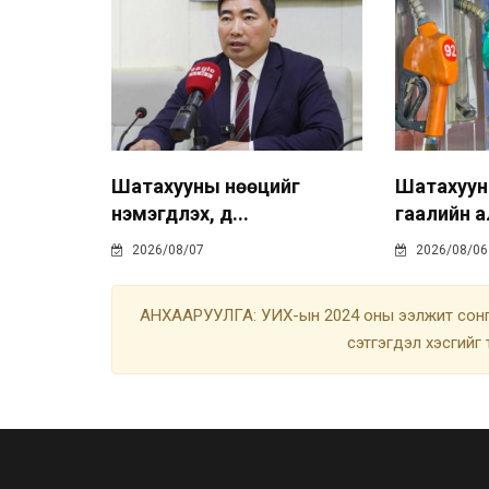
Шатахууны нөөцийг
Шатахуу
нэмэгдүүлэх, д...
гаалийн а
2026/08/07
2026/08/06
АНХААРУУЛГА: УИХ-ын 2024 оны ээлжит сонгу
сэтгэгдэл хэсгийг 