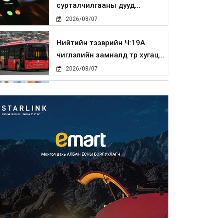
сурталчилгааны дууд...
2026/08/07
Нийтийн тээврийн Ч:19А
чиглэлийн замналд түр хугац...
2026/08/07
Автомашины улсын дугаар
сондгой тоогоор төгссөн бо...
2026/08/07
Улаанбаатарт өдөртөө 30 хэм
дулаан
2026/08/07
Улсын чанартай хатуу
хучилттай авто замын талаас
и...