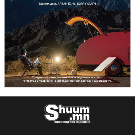
Монгол Улс COP17 бага хуралд 6.5
тэрбум ам.доллары...
2026/08/06
“Улаанбаатар трам” төсөл
хэрэгжсэнээр жилд 446...
2026/08/06
Автомашины улсын дугаар тэгш
тоогоор төгссөн бол ө...
2026/08/06