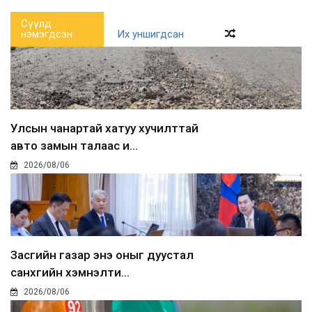
Сүүлд
нэмэгдсэн
Их уншигдсан
Улсын чанартай хатуу хучилттай
авто замын талаас и...
2026/08/06
Засгийн газар энэ оныг дуустал
санхүүгийн хэмнэлти...
2026/08/06