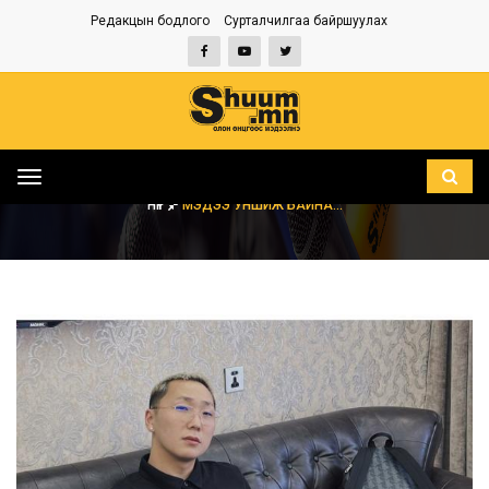
Редакцын бодлого
Сурталчилгаа байршуулах
Toggle
navigation
НҮҮР
МЭДЭЭ УНШИЖ БАЙНА...