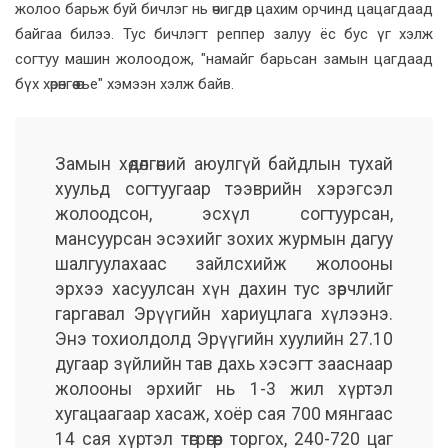
жолоо барьж буй бичлэг нь өчигдөр цахим орчинд цацагдаад
байгаа билээ. Тус бичлэгт реппер залуу ёс бус үг хэлж
согтуу машин жолоодож, "намайг барьсан замын цагдаад
бүх хөрөнгөө өгье" хэмээн хэлж байв.
Замын хөдөлгөөний аюулгүй байдлын тухай
хуульд согтуугаар тээврийн хэрэгсэл
жолоодсон, эсхүл согтуурсан,
мансуурсан эсэхийг зохих журмын дагуу
шалгуулахаас зайлсхийж жолооны
эрхээ хасуулсан хүн дахин тус зөрчлийг
гаргавал Эрүүгийн хариуцлага хүлээнэ.
Энэ тохиолдолд Эрүүгийн хуулийн 27.10
дугаар зүйлийн тав дахь хэсэгт зааснаар
жолооны эрхийг нь 1-3 жил хүртэл
хугацаагаар хасаж, хоёр сая 700 мянгаас
14 сая хүртэл төгрөгөөр торгох, 240-720 цаг