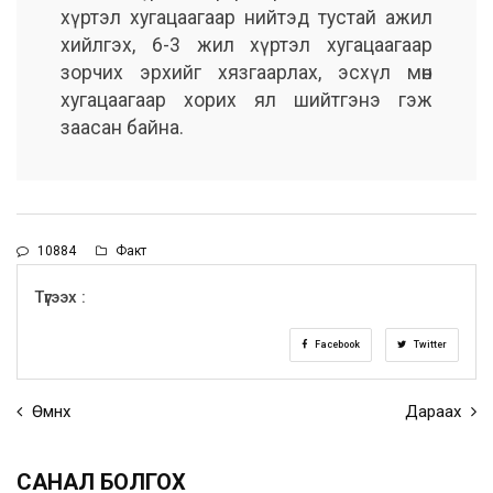
хүртэл хугацаагаар нийтэд тустай ажил
хийлгэх, 6-3 жил хүртэл хугацаагаар
зорчих эрхийг хязгаарлах, эсхүл мөн
хугацаагаар хорих ял шийтгэнэ гэж
заасан байна.
10884
Факт
Түгээх :
Facebook
Twitter
Өмнөх
Дараах
САНАЛ БОЛГОХ