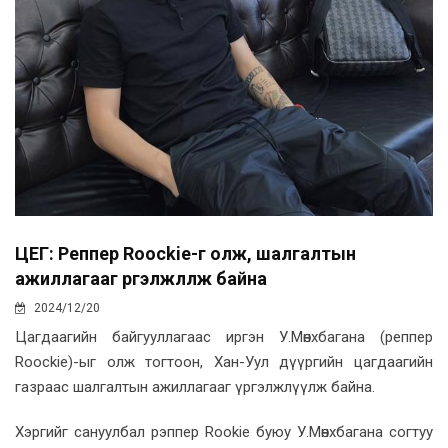
ЦЕГ: Реппер Roockie-г олж, шалгалтын
ажиллагааг үргэлжлүүлж байна
2024/12/20
Цагдаагийн байгууллагаас иргэн У.Мөнхбагана (реппер
Roockie)-ыг олж тогтоон, Хан-Уул дүүргийн цагдаагийн
газраас шалгалтын ажиллагааг үргэлжлүүлж байна.
Хэргийг сануулбал рэппер Rookie буюу У.Мөнхбагана согтуу