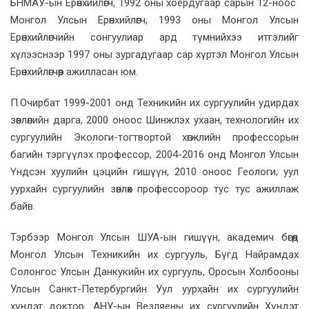
БНМАУ-ын Ерөнхийлөгч, 1992 оны хоёрдугаар сарын 12-ноос
Монгол Улсын Ерөнхийлөгч, 1993 оны Монгол Улсын
Ерөнхийлөгчийн сонгуулиар ард түмнийхээ итгэлийг
хүлээснээр 1997 оны зургадугаар сар хүртэл Монгол Улсын
Ерөнхийлөгчөөр ажилласан юм.
П.Очирбат 1999-2001 онд Техникийн их сургуулийн удирдах
зөвлөлийн дарга, 2000 оноос Шинжлэх ухаан, технологийн их
сургуулийн Экологи-тогтвортой хөгжлийн профессорын
багийн тэргүүлэх профессор, 2004-2016 онд Монгол Улсын
Үндсэн хуулийн цэцийн гишүүн, 2010 оноос Геологи, уул
уурхайн сургуулийн зөвлөх профессороор тус тус ажиллаж
байв.
Тэрбээр Монгол Улсын ШУА-ын гишүүн, академич бөгөөд
Монгол Улсын Техникийн их сургууль, Бүгд Найрамдах
Солонгос Улсын Данкукийн их сургууль, Оросын Холбооны
Улсын Санкт-Петербургийн Уул уурхайн их сургуулийн
хүндэт доктор, АНУ-ын Везляены их сургуулийн Хүндэт