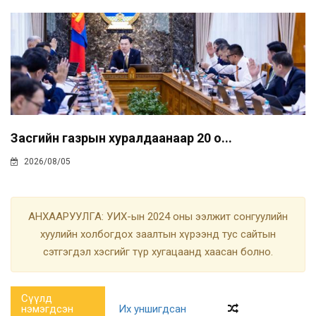
Засгийн газрын хуралдаанаар 20 о...
2026/08/05
АНХААРУУЛГА: УИХ-ын 2024 оны ээлжит сонгуулийн
хуулийн холбогдох заалтын хүрээнд тус сайтын
сэтгэгдэл хэсгийг түр хугацаанд хаасан болно.
Сүүлд
нэмэгдсэн
Их уншигдсан