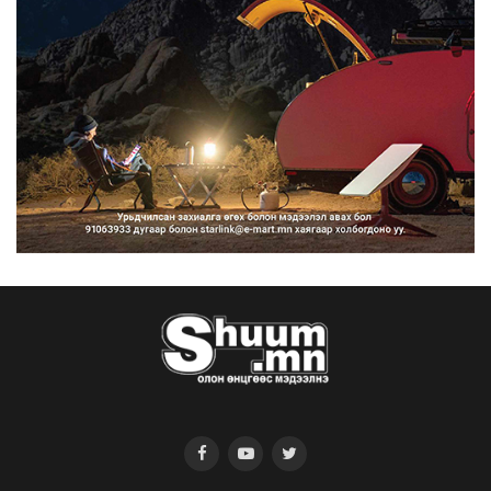
2026/08/07
Нийтийн тээврийн Ч:19А чиглэлийн
замналд түр хугац...
2026/08/07
Автомашины улсын дугаар сондгой
тоогоор төгссөн бо...
2026/08/07