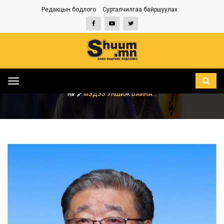
Редакцын бодлого
Сурталчилгаа байршуулах
Toggle
navigation
НҮҮР
МЭДЭЭ УНШИЖ БАЙНА...