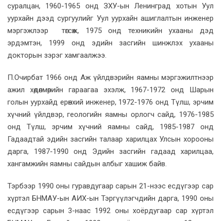
суралцан, 1960-1965 онд ЗХУ-ын Ленинград хотын Уул
уурхайн дээд сургуулийг Уул уурхайн ашиглалтын инженер
мэргэжлээр төгсөж, 1975 онд техникийн ухааны дэд
эрдэмтэн, 1999 онд эдийн засгийн шинжлэх ухааны
докторын зэрэг хамгаалжээ.
П.Очирбат 1966 онд Аж үйлдвэрийн яамны мэргэжилтнээр
ажил хөдөлмөрийн гараагаа эхэлж, 1967-1972 онд Шарын
голын уурхайд ерөнхий инженер, 1972-1976 онд Түлш, эрчим
хүчний үйлдвэр, геологийн яамны орлогч сайд, 1976-1985
онд Түлш, эрчим хүчний яамны сайд, 1985-1987 онд
Гадаадтай эдийн засгийн талаар харилцах Улсын хорооны
дарга, 1987-1990 онд Эдийн засгийн гадаад харилцаа,
хангамжийн яамны сайдын албыг хашиж байв.
Тэрбээр 1990 оны гуравдугаар сарын 21-нээс есдүгээр сар
хүртэл БНМАУ-ын АИХ-ын Тэргүүлэгчдийн дарга, 1990 оны
есдүгээр сарын 3-наас 1992 оны хоёрдугаар сар хүртэл