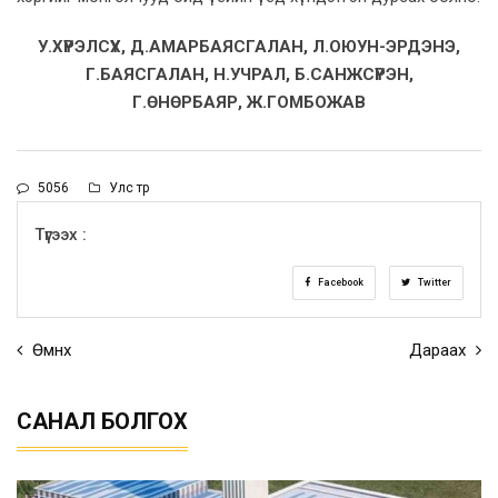
У.ХҮРЭЛСҮХ, Д.АМАРБАЯСГАЛАН, Л.ОЮУН-ЭРДЭНЭ,
Г.БАЯСГАЛАН, Н.УЧРАЛ, Б.САНЖСҮРЭН,
Г.ӨНӨРБАЯР, Ж.ГОМБОЖАВ
5056
Улс төр
Түгээх :
Facebook
Twitter
Өмнөх
Дараах
САНАЛ БОЛГОХ