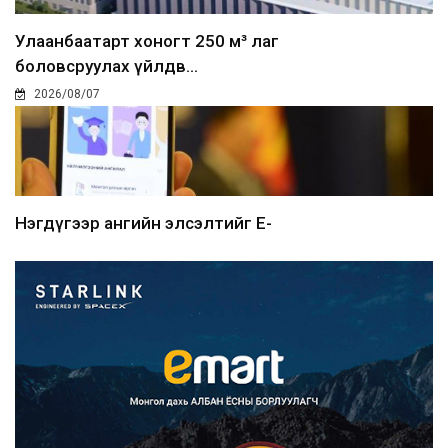
Улаанбаатарт хоногт 250 м³ лаг
боловсруулах үйлдв...
2026/08/07
Нэгдүгээр ангийн элсэлтийг E-
Mongolia-аар зохион б...
2026/08/07
Францад иргэд рүү зөвшөөрөлгүй
сурталчилгааны дууд...