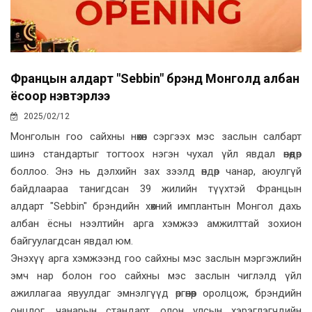
Францын алдарт "Sebbin" брэнд Монголд албан
ёсоор нэвтэрлээ
2025/02/12
Монголын гоо сайхны нөхөн сэргээх мэс заслын салбарт
шинэ стандартыг тогтоох нэгэн чухал үйл явдал өнөөдөр
боллоо. Энэ нь дэлхийн зах зээлд өндөр чанар, аюулгүй
байдлаараа танигдсан 39 жилийн түүхтэй Францын
алдарт "Sebbin" брэндийн хөхний имплантын Монгол дахь
албан ёсны нээлтийн арга хэмжээ амжилттай зохион
байгуулагдсан явдал юм.
Энэхүү арга хэмжээнд гоо сайхны мэс заслын мэргэжлийн
эмч нар болон гоо сайхны мэс заслын чиглэлд үйл
ажиллагаа явуулдаг эмнэлгүүд өргөнөөр оролцож, брэндийн
онцлог, чанарын стандарт, олон улсын хэрэглэгчдийн