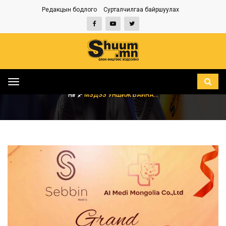
Редакцын бодлого
Сурталчилгаа байршуулах
Toggle
navigation
НҮҮР
МЭДЭЭ УНШИЖ БАЙНА...