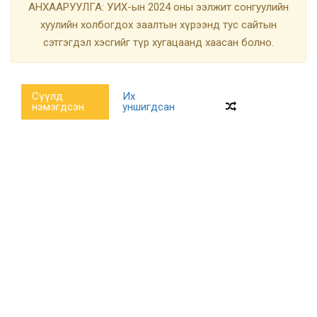
АНХААРУУЛГА: УИХ-ын 2024 оны ээлжит сонгуулийн
хуулийн холбогдох заалтын хүрээнд тус сайтын
сэтгэгдэл хэсгийг түр хугацаанд хаасан болно.
Сүүлд
Их
нэмэгдсэн
уншигдсан