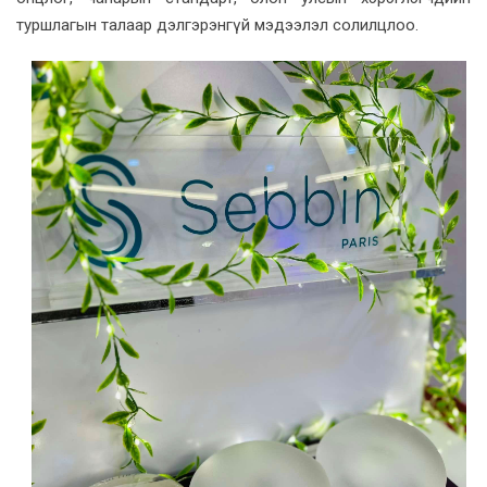
туршлагын талаар дэлгэрэнгүй мэдээлэл солилцлоо.