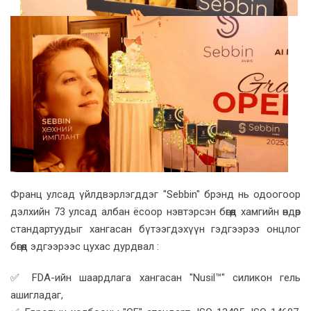
Франц улсад үйлдвэрлэгддэг "Sebbin" брэнд нь одоогоор
дэлхийн 73 улсад албан ёсоор нэвтэрсэн бөгөөд хамгийн өндөр
стандартуудыг хангасан бүтээгдэхүүн гэдгээрээ онцлог
бөгөөд эдгээрээс цухас дурдвал :
✅ FDA-ийн шаардлага хангасан "Nusil™" силикон гель
ашигладаг,