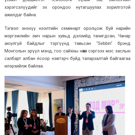
хэрэгсэлүүдийг эх орондоо нутагшуулах зорилготой
ажилдаг байна.
Тэгвэл энэхүү нээлтийн семинарт оролцож буй нарийн
мэргэжлийн эмч нарын хувьд дэлхийд танигдсан, Чанар
аюулгүй байдлыг тэргүүнд тавьсан "Sebbin" брэнд
Монголын эрүүл мэнд, гоо сайхны нөхөн сэргээх мэс заслын
салбарт албан ёсоор нэвтэрч буйд талархалтай байгаагаа
илэрхийлж байлаа.