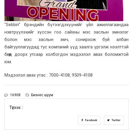
"Sebbin" брэндийн бүтээгдэхүүнийг үйл ажиллагаандаа
нэвтрүүлэхийг хүссэн гоо сайхны мэс заслын эмнэлэг
болон мэс заслын эмч, сонирхож буй албан
байгууллагуудад тус компаний үүд хаалга үргэлж нээлттэй
бөгөөд доорх утсаар холбогдон мэдээлэл авах боломжтой
юм.
Мэдээлэл авах утас : 7000-4108, 9509-4108
16908
Бизнес шуум
Түгээх :
Facebook
Twitter