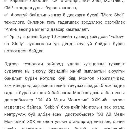
✅ Европын холбооны "CE" стандарт, ISO-13485, ISO-14607,
GMP стандартуудыг бүрэн хангасан,
✅ Аюулгүй байдлыг хангах 8 давхарга бүхий "Micro Shell"
технологи, Силикон гель гадагшлах эрсдэлээс сэргийлэх
"Anti-Bleeding Barrier" 2 давхар хамгаалалт,
✅ Урт хугацааны буюу 10 жилийн туршид хийгдсэн "Follow-
up Study" судалгааны үр дүнд аюулгүй байдал бүрэн
нотлогдсон байдаг.
Эдгээр технологи хийгээд удаан хугацааны туршилт
судалгаа нь энэхүү брэндийн хөхний имплантын аюулгүй
байдлыг бүрэн нотолж буй бөгөөд Монгол хэрэглэгчдэд
хамгийн дээд зэргийн итгэлийг төрүүлэх шийдэл болж чадна
гэдэгт бүрэн итгэлтэй байгаагаа Монгол дахь албан ёсны
дистрибьютер "Эй Ай Меди Монголиа" ХХК-ийн зүгээс
мэдэгдэж байлаа. "Sebbin" брэндийг Монголын зах зээлд
нэвтрүүлж буй албан ёсны дистрибьютер "Эй Ай Меди
Монголиа" ХХК нь олон улсын стандартад нийцсэн, орчин
үеийн дэвшилтэт технологи бүхий эм, эмнэлгийн