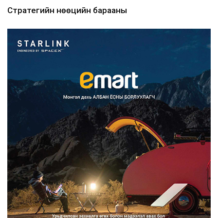
Стратегийн нөөцийн барааны
хяналтыг цахим системээ...
2026/08/06
Монгол Улс COP17 бага хуралд 6.5
тэрбум ам.доллары...
2026/08/06
“Улаанбаатар трам” төсөл
хэрэгжсэнээр жилд 446...
2026/08/06