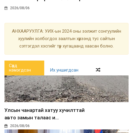
2026/08/06
АНХААРУУЛГА: УИХ-ын 2024 оны ээлжит сонгуулийн
хуулийн холбогдох заалтын хүрээнд тус сайтын
сэтгэгдэл хэсгийг түр хугацаанд хаасан болно.
Сүүлд
нэмэгдсэн
Их уншигдсан
Улсын чанартай хатуу хучилттай
авто замын талаас и...
2026/08/06