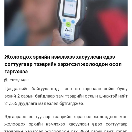
Жолоодох эрхийн үнэмлэхээ хасуулсан үедээ
согтуугаар тээврийн хэрэгсэл жолоодон осол
гаргажээ
2025/04/08
Цагдаагийн байгууллагад энэ он гарснаас хойш буюу
эхний 2 сарын байдлаар зам тээврийн ослын шинжтэй нийт
21,565 дуудлага мэдээлэл бүртгэгджээ.
Эдгээрээс согтуугаар тээврийн хэрэгсэл жолоодсон мөн
жолоодох эрхийн үнэмлэхээ хасуулсан үедээ согтуугаар
тээврийн хэрэгсэл жолоодсон гэх 3679 гаруй гэмт хэрэг,