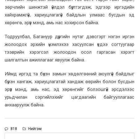
зөрчлийн шинжтэй үйлдэл бүртгэгдэж, эдгээр иргэдийн
хайхрамжгүй, хариуцлагагүй байдлын улмаас бусдын эд
хөрөнгө, эрүүл мэнд, амь нас хохирсон байна.
Тодруулбал, Багануур дүүргийн нутаг дэвсгэрт нэгэн иргэн
жолоодох эрхийн үнэмлэхээ хасуулсан үедээ согтуугаар
тээврийн хэрэгсэл жолоодон осол гаргасан хэрэгт
шалгалтын ажиллагааг явуулж байна.
Иймд иргэд та бүхэн замын хөдөлгөөний аюулгүй байдлыг
бүрэн хангаж, хариуцлагатай хандаж өөрийн болон бусдын
эрүүл мэнд, амь нас, эд хөрөнгийг болзошгүй эрсдэлээс
урьдчилан сэргийлэхийг цагдаагийн байгууллагаас
анхааруулж байна.
818
Нийгэм