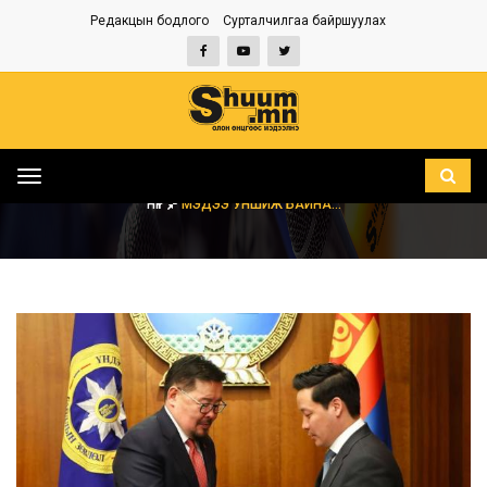
Редакцын бодлого
Сурталчилгаа байршуулах
Toggle
navigation
НҮҮР
МЭДЭЭ УНШИЖ БАЙНА...