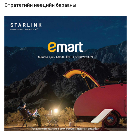
Стратегийн нөөцийн барааны
хяналтыг цахим системээ...
2026/08/06
Монгол Улс COP17 бага хуралд 6.5
тэрбум ам.доллары...
2026/08/06
“Улаанбаатар трам” төсөл
хэрэгжсэнээр жилд 446...
2026/08/06