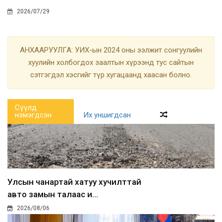
2026/07/29
АНХААРУУЛГА: УИХ-ын 2024 оны ээлжит сонгуулийн
хуулийн холбогдох заалтын хүрээнд тус сайтын
сэтгэгдэл хэсгийг түр хугацаанд хаасан болно.
Сүүлд
нэмэгдсэн
Их уншигдсан
Улсын чанартай хатуу хучилттай
авто замын талаас и...
2026/08/06