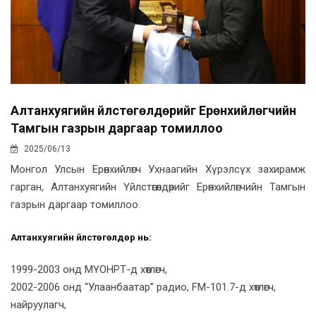
Алтанхуягийн Үйлстөгөлдөрийг Ерөнхийлөгчийн
Тамгын газрын даргаар томиллоо
2025/06/13
Монгол Улсын Ерөнхийлөгч Ухнаагийн Хүрэлсүх захирамж
гарган, Алтанхуягийн Үйлстөгөлдөрийг Ерөнхийлөгчийн Тамгын
газрын даргаар томиллоо.
Алтанхуягийн Үйлстөгөлдөр нь:
1999-2003 онд МҮОНРТ-д хөтлөгч,
2002-2006 онд “Улаанбаатар” радио, FM-101.7-д хөтлөгч,
найруулагч,