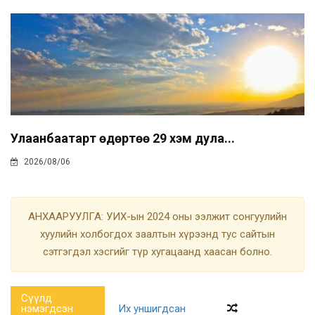
Улаанбаатарт өдөртөө 29 хэм дула...
2026/08/06
АНХААРУУЛГА: УИХ-ын 2024 оны ээлжит сонгуулийн
хуулийн холбогдох заалтын хүрээнд тус сайтын
сэтгэгдэл хэсгийг түр хугацаанд хаасан болно.
Сүүлд
нэмэгдсэн
Их уншигдсан