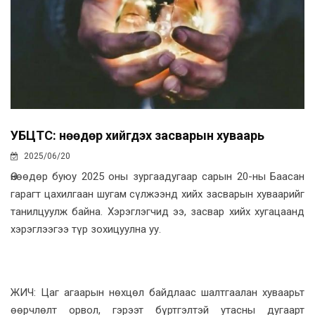
УБЦТС: Өнөөдөр хийгдэх засварын хуваарь
2025/06/20
Өнөөдөр буюу 2025 оны зургаадугаар сарын 20-ны Баасан
гарагт цахилгаан шугам сүлжээнд хийх засварын хуваарийг
танилцуулж байна. Хэрэглэгчид ээ, засвар хийх хугацаанд
хэрэглээгээ түр зохицуулна уу.
ЖИЧ: Цаг агаарын нөхцөл байдлаас шалтгаалан хуваарьт
өөрчлөлт орвол, гэрээт бүртгэлтэй утасны дугаарт