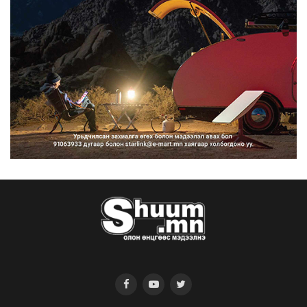
2026/08/07
Нийтийн тээврийн Ч:19А чиглэлийн
замналд түр хугац...
2026/08/07
Автомашины улсын дугаар сондгой
тоогоор төгссөн бо...
2026/08/07