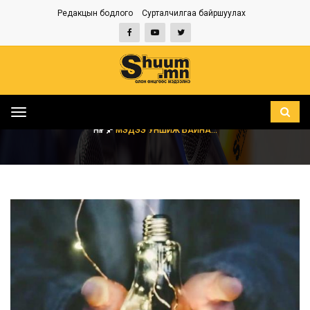
Редакцын бодлого
Сурталчилгаа байршуулах
Toggle
navigation
НҮҮР
МЭДЭЭ УНШИЖ БАЙНА...