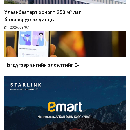
Улаанбаатарт хоногт 250 м³ лаг
боловсруулах үйлдв...
2026/08/07
Нэгдүгээр ангийн элсэлтийг E-
Mongolia-аар зохион б...
2026/08/07
Францад иргэд рүү зөвшөөрөлгүй
сурталчилгааны дууд...