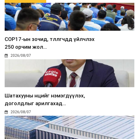
COP17-ын зочид, төлөөлөгчдөд үйлчлэх
250 орчим жол...
2026/08/07
Шатахууны нөөцийг нэмэгдүүлэх,
доголдлыг арилгахад...
2026/08/07