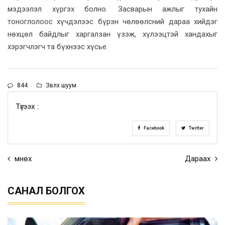
мэдээлэл хүргэх болно. Засварын ажлыг тухайн
тоноглолоос хүчдэлээс бүрэн чөлөөлсний дараа хийдэг
нөхцөл байдлыг харгалзан үзэж, хүлээцтэй хандахыг
хэрэгчлэгч та бүхнээс хүсье.
844
Зөвлөх шуум
Түгээх :
Facebook
Twitter
Өмнөх
Дараах
САНАЛ БОЛГОХ