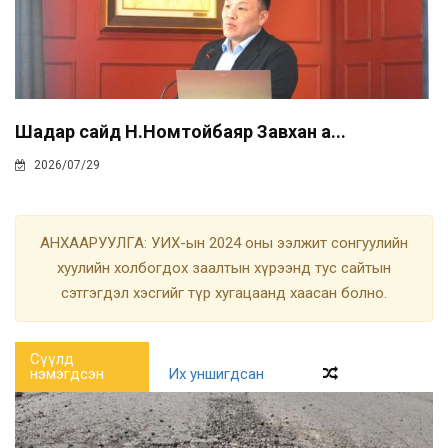
Шадар сайд Н.Номтойбаяр Завхан а...
2026/07/29
АНХААРУУЛГА: УИХ-ын 2024 оны ээлжит сонгуулийн
хуулийн холбогдох заалтын хүрээнд тус сайтын
сэтгэгдэл хэсгийг түр хугацаанд хаасан болно.
Сүүлд
нэмэгдсэн
Их уншигдсан