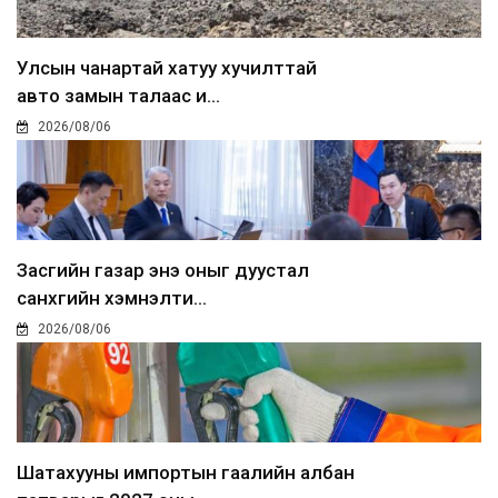
Улсын чанартай хатуу хучилттай
авто замын талаас и...
2026/08/06
Засгийн газар энэ оныг дуустал
санхүүгийн хэмнэлти...
2026/08/06
Шатахууны импортын гаалийн албан