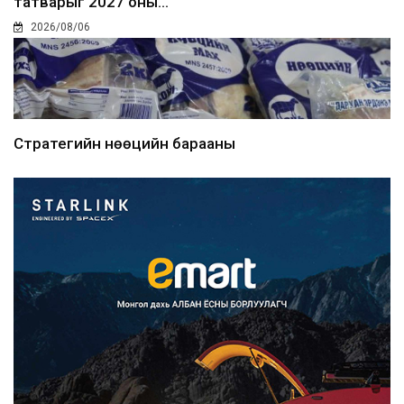
татварыг 2027 оны...
2026/08/06
Стратегийн нөөцийн барааны
хяналтыг цахим системээ...
2026/08/06
Монгол Улс COP17 бага хуралд 6.5
тэрбум ам.доллары...
2026/08/06