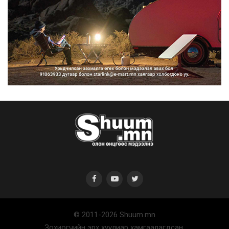
“Улаанбаатар трам” төсөл
хэрэгжсэнээр жилд 446...
2026/08/06
Автомашины улсын дугаар тэгш
тоогоор төгссөн бол ө...
2026/08/06
© 2011-2026 Shuum.mn
Улаанбаатарт өдөртөө 29 хэм
Зохиогчийн эрх хуулиар хамгаалагдсан.