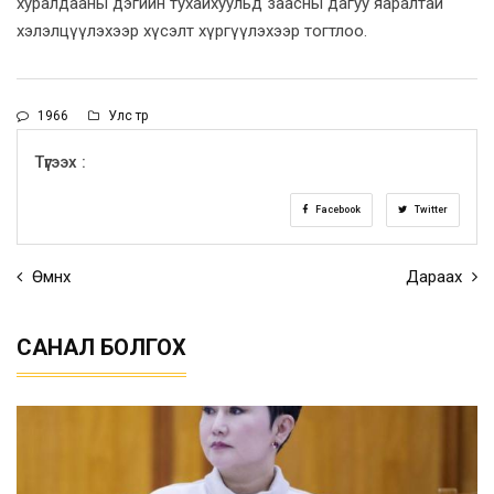
хуралдааны дэгийн тухайхуульд заасны дагуу яаралтай
хэлэлцүүлэхээр хүсэлт хүргүүлэхээр тогтлоо.
1966
Улс төр
Түгээх :
Facebook
Twitter
Өмнөх
Дараах
САНАЛ БОЛГОХ