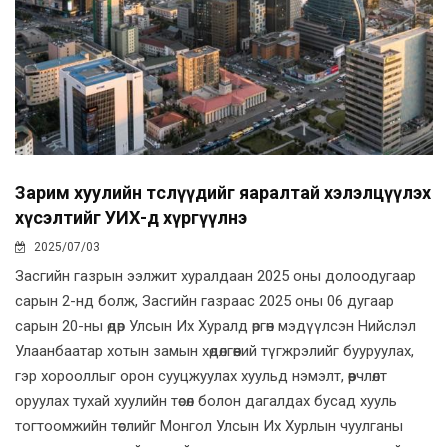
Зарим хуулийн төслүүдийг яаралтай хэлэлцүүлэх
хүсэлтийг УИХ-д хүргүүлнэ
2025/07/03
Засгийн газрын ээлжит хуралдаан 2025 оны долоодугаар
сарын 2-нд болж, Засгийн газраас 2025 оны 06 дугаар
сарын 20-ны өдөр Улсын Их Хуралд өргөн мэдүүлсэн Нийслэл
Улаанбаатар хотын замын хөдөлгөөний түгжрэлийг бууруулах,
гэр хорооллыг орон сууцжуулах хуульд нэмэлт, өөрчлөлт
оруулах тухай хуулийн төсөл болон дагалдах бусад хууль
тогтоомжийн төслийг Монгол Улсын Их Хурлын чуулганы