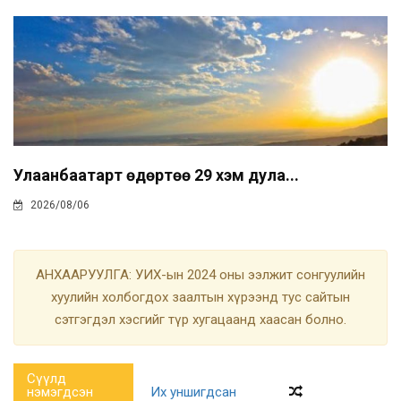
Улаанбаатарт өдөртөө 29 хэм дула...
2026/08/06
АНХААРУУЛГА: УИХ-ын 2024 оны ээлжит сонгуулийн
хуулийн холбогдох заалтын хүрээнд тус сайтын
сэтгэгдэл хэсгийг түр хугацаанд хаасан болно.
Сүүлд
нэмэгдсэн
Их уншигдсан