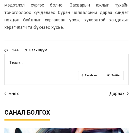
мэдээлэл хүргэх болно. Засварын ажлыг тухайн
тоноглолоос хүчдэлээс бүрэн чөлөөлсний дараа хийдэг
нөхцөл байдлыг харгалзан үзэж, хүлээцтэй хандахыг
хэрэгчлэгч та бүхнээс хүсье.
1244
Зөвлөх шуум
Түгээх :
Facebook
Twitter
Өмнөх
Дараах
САНАЛ БОЛГОХ