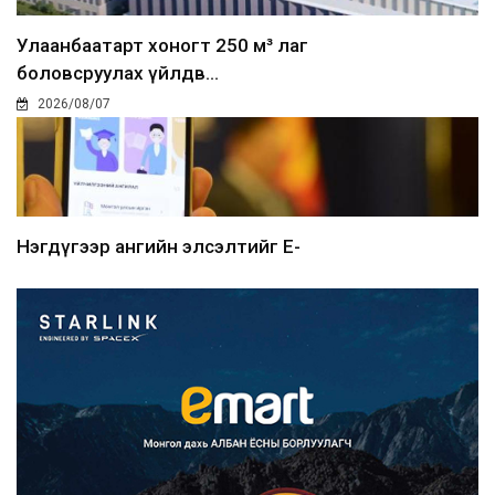
Улаанбаатарт хоногт 250 м³ лаг
боловсруулах үйлдв...
2026/08/07
Нэгдүгээр ангийн элсэлтийг E-
Mongolia-аар зохион б...
2026/08/07
Францад иргэд рүү зөвшөөрөлгүй
сурталчилгааны дууд...