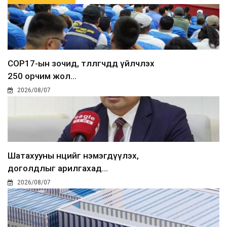
COP17-ын зочид, төлөөлөгчдөд үйлчлэх
250 орчим жол...
2026/08/07
Шатахууны нөөцийг нэмэгдүүлэх,
доголдлыг арилгахад...
2026/08/07