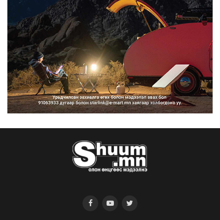
2026/08/07
Нийтийн тээврийн Ч:19А чиглэлийн
замналд түр хугац...
2026/08/07
Автомашины улсын дугаар сондгой
тоогоор төгссөн бо...
2026/08/07