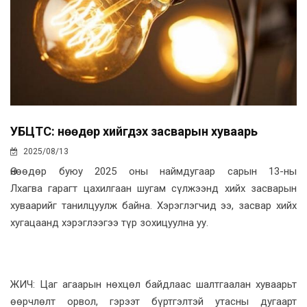
УБЦТС: Өнөөдөр хийгдэх засварын хуваарь
2025/08/13
Өнөөдөр буюу 2025 оны наймдугаар сарын 13-ны
Лхагва гарагт цахилгаан шугам сүлжээнд хийх засварын
хуваарийг танилцуулж байна. Хэрэглэгчид ээ, засвар хийх
хугацаанд хэрэглээгээ түр зохицуулна уу.
ЖИЧ: Цаг агаарын нөхцөл байдлаас шалтгаалан хуваарьт
өөрчлөлт орвол, гэрээт бүртгэлтэй утасны дугаарт