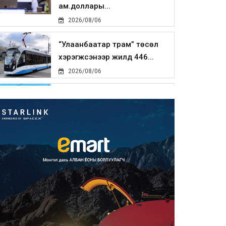
ам.доллары...
2026/08/06
“Улаанбаатар трам” төсөл
хэрэгжсэнээр жилд 446...
2026/08/06
Автомашины улсын дугаар
тэгш тоогоор төгссөн бол ө...
2026/08/06
Улаанбаатарт өдөртөө 29 хэм
дулаан
2026/08/06
Прокурорын байгууллага
өнгөрсөн долоо хоногт 29,44...
2026/08/05