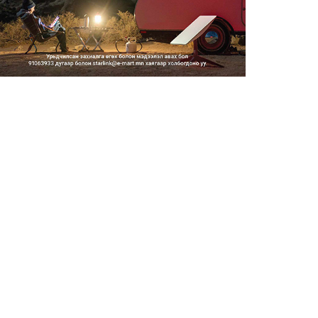
Тэгш, сондгойгоор замын
хөдөлгөөнд оролцох зохицуу...
2026/08/05
Тэгш, сондгойгоор хөдөлгөөнд
оролцуулах зохицуулал...
2026/08/05
Усны ослоор 59 хүн амь насаа
алджээ
2026/08/05
Гадаадын гэр бүлд үрчлэгдсэн
хүүхдүүд танилцах аял...
2026/08/05