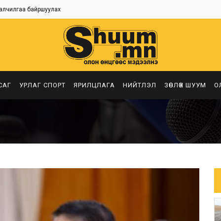
алчилгаа байршуулах
САГ
УРЛАГ СПОРТ
ЯРИЛЦЛАГА
НИЙТЛЭЛ
ЗӨВЛӨХ ШУУМ
О