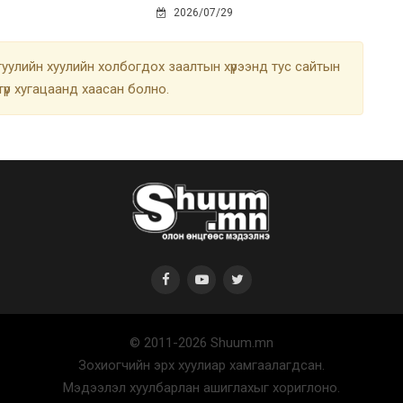
2026/07/29
улийн хуулийн холбогдох заалтын хүрээнд тус сайтын
түр хугацаанд хаасан болно.
© 2011-2026 Shuum.mn
Зохиогчийн эрх хуулиар хамгаалагдсан.
Мэдээлэл хуулбарлан ашиглахыг хориглоно.