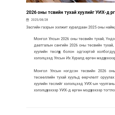
2026 оны төсвийн тухай хуулийг УИХ-д өр
2025/08/28
Засгийн газрын ээлжит хуралдаан 2025 оны наймд
Монгол Улсын 2026 оны төсвийн тухай, Үндэ
даатгалын сангийн 2026 оны төсвийн тухай, 
хуулийн төслүүд болон эдгээртэй холбогд
хэлэлцээд Улсын Их Хуралд өргөн мэдүүлэхээр
Монгол Улсын нэгдсэн төсвийн 2026 оны
төсөөллийн тухай хуульд өөрчлөлт оруулах
хуулийн төслийг хэлэлцээд УИХ-ын чуулганы
хэлэлцүүлэхээр УИХ-д өргөн мэдүүлэхээр тогтло