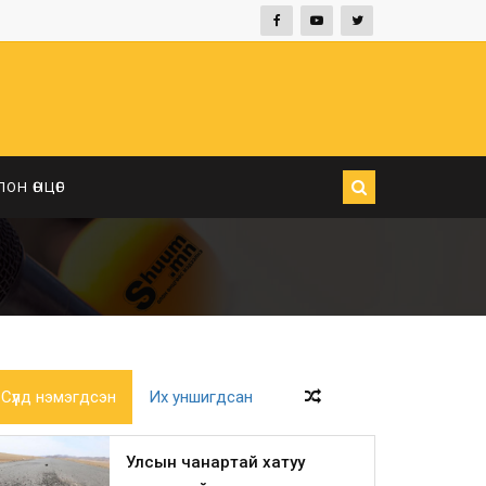
ЛОН ӨНЦӨГ
Сүүлд нэмэгдсэн
Их уншигдсан
Улсын чанартай хатуу