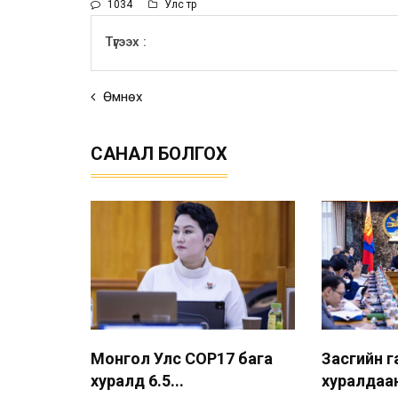
1034
Улс төр
Түгээх :
Өмнөх
САНАЛ БОЛГОХ
Монгол Улс COP17 бага
Засгийн 
хуралд 6.5...
хуралдаан