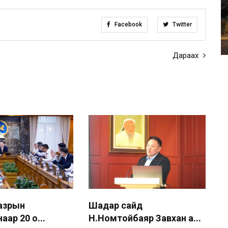
Facebook
Twitter
Дараах
газрын
Шадар сайд
аар 20 о...
Н.Номтойбаяр Завхан а...