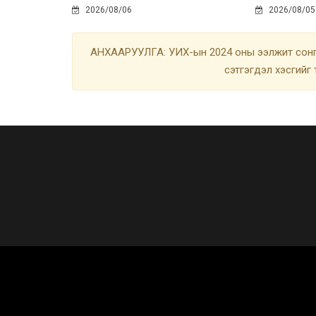
2026/08/06
2026/08/05
АНХААРУУЛГА: УИХ-ын 2024 оны ээлжит сонгу
сэтгэгдэл хэсгийг 