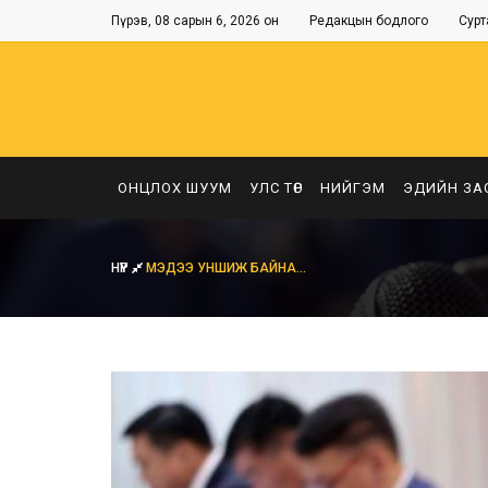
Пүрэв, 08 сарын 6, 2026 он
Редакцын бодлого
Сурт
ОНЦЛОХ ШУУМ
УЛС ТӨР
НИЙГЭМ
ЭДИЙН ЗА
НҮҮР
МЭДЭЭ УНШИЖ БАЙНА...