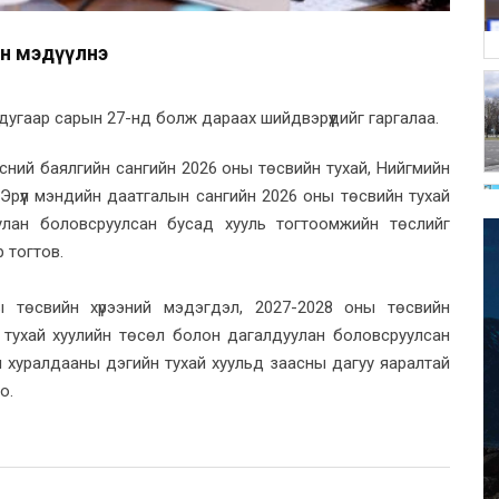
гөн мэдүүлнэ
угаар сарын 27-нд болж дараах шийдвэрүүдийг гаргалаа.
сний баялгийн сангийн 2026 оны төсвийн тухай, Нийгмийн
Эрүүл мэндийн даатгалын сангийн 2026 оны төсвийн тухай
уулан боловсруулсан бусад хууль тогтоомжийн төслийг
 тогтов.
 төсвийн хүрээний мэдэгдэл, 2027-2028 оны төсвийн
 тухай хуулийн төсөл болон дагалдуулан боловсруулсан
 хуралдааны дэгийн тухай хуульд заасны дагуу яаралтай
о.