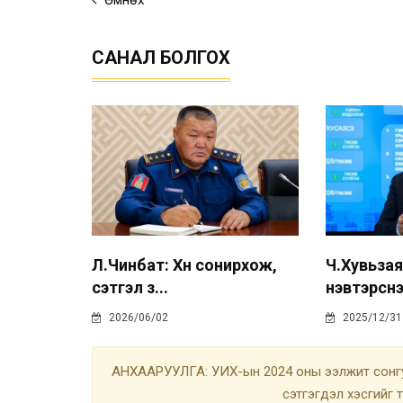
Өмнөх
САНАЛ БОЛГОХ
Л.Чинбат: Хүн сонирхож,
Ч.Хувьзая
сэтгэл з...
нэвтэрснэ.
2026/06/02
2025/12/31
АНХААРУУЛГА: УИХ-ын 2024 оны ээлжит сонгу
сэтгэгдэл хэсгийг 