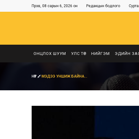
Пүрэв, 08 сарын 6, 2026 он
Редакцын бодлого
Сурта
ОНЦЛОХ ШУУМ
УЛС ТӨР
НИЙГЭМ
ЭДИЙН ЗА
НҮҮР
МЭДЭЭ УНШИЖ БАЙНА...