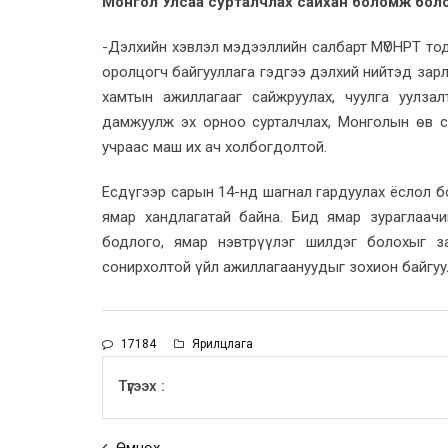
Монгол Улсаа сурталчлах сайхан боломж боло
-Дэлхийн хэвлэл мэдээллийн салбарт МҮОНРТ тод
оролцогч байгууллага гэдгээ дэлхий нийтэд зар
хамтын ажиллагааг сайжруулах, чуулга уулза
дамжуулж эх орноо сурталчлах, Монголын өв 
учраас маш их ач холбогдолтой.
Есдүгээр сарын 14-нд шагнал гардуулах ёслол б
ямар хандлагатай байна. Бид ямар зураглаач
бодлого, ямар нэвтрүүлэг шилдэг болохыг з
сонирхолтой үйл ажиллагаануудыг зохион байгуу
17184
Ярилцлага
Түгээх :