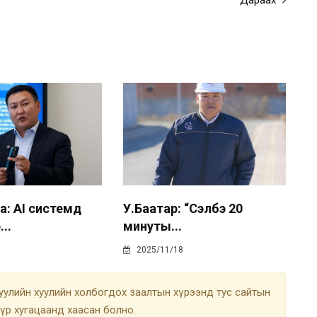
Дараах
а: AI системд
У.Баатар: “Сэлбэ 20
..
минуты...
2025/11/18
улийн хуулийн холбогдох заалтын хүрээнд тус сайтын
түр хугацаанд хаасан болно.