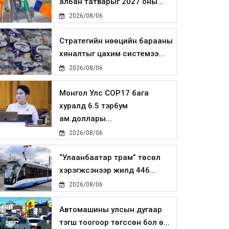
албан татварыг 2027 оны...
2026/08/06
Стратегийн нөөцийн барааны
хяналтыг цахим системээ...
2026/08/06
Монгол Улс COP17 бага
хуралд 6.5 тэрбум
ам.доллары...
2026/08/06
“Улаанбаатар трам” төсөл
хэрэгжсэнээр жилд 446...
2026/08/06
Автомашины улсын дугаар
тэгш тоогоор төгссөн бол ө...