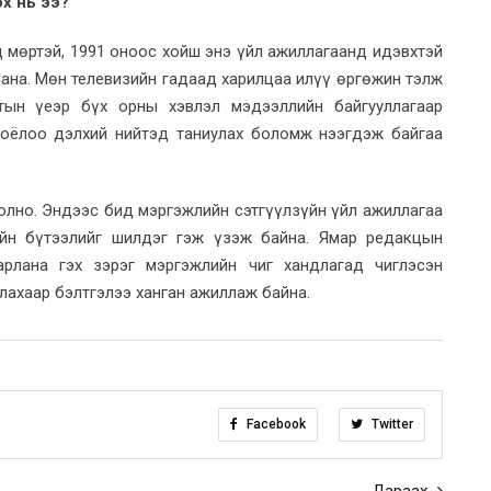
х нь ээ?
 мөртэй, 1991 оноос хойш энэ үйл ажиллагаанд идэвхтэй
лана. Мөн телевизийн гадаад харилцаа илүү өргөжин тэлж
лтын үеэр бүх орны хэвлэл мэдээллийн байгууллагаар
соёлоо дэлхий нийтэд таниулах боломж нээгдэж байгаа
олно. Эндээс бид мэргэжлийн сэтгүүлзүйн үйл ажиллагаа
ийн бүтээлийг шилдэг гэж үзэж байна. Ямар редакцын
арлана гэх зэрэг мэргэжлийн чиг хандлагад чиглэсэн
лахаар бэлтгэлээ ханган ажиллаж байна.
Facebook
Twitter