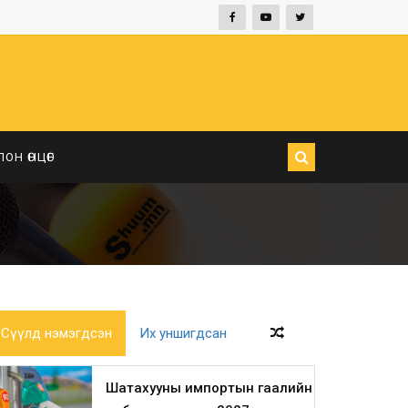
ЛОН ӨНЦӨГ
Сүүлд нэмэгдсэн
Их уншигдсан
Шатахууны импортын гаалийн