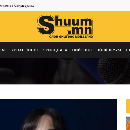
лчилгаа байршуулах
САГ
УРЛАГ СПОРТ
ЯРИЛЦЛАГА
НИЙТЛЭЛ
ЗӨВЛӨХ ШУУМ
О