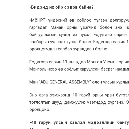
-Бидэнд их ойр сэдэв байна?
-МҮОНРТ үндэсний өв соёлоо түгээн дэлгэрүү
гаргадаг. Манай орны үзэгчид болон энэ чи
байгууллагын хувьд их чухал. Есдүгээр сарын
салбарын уулзалт хурал болно. Есдүгээр сарын 
оролцогчдын салбар хуралдаан болно.
Есдүгээр сарын 13-ны өдөр Монгол Улсыг зорьж
Монголынхоо өв соёлыг харуулсан бэсрэг наадмы
Мөн "ABU GENERAL ASSEMBLY” олон улсын хурлын
Энэ арга хэмжээнд 10 гаруй орны уран бүтээ
тоглолтыг шууд дамжуулж үзэгчдэд хүргэнэ. 
оролцоно.
-40 гаруй улсын хэвлэл мэдээллийн байг