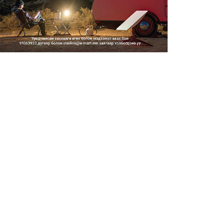
Усны ослоор 59 хүн амь насаа
алджээ
2026/08/05
Гадаадын гэр бүлд үрчлэгдсэн
хүүхдүүд танилцах аял...
2026/08/05
Засгийн газрын хуралдаанаар
20 орчим асуудал хэлэл...
2026/08/05
Ард Аюушийн өргөн чөлөөнд
өнгө хучилтын ажил гүйцэ...
2026/08/05
Улаанбаатарт өдөртөө 27 хэм