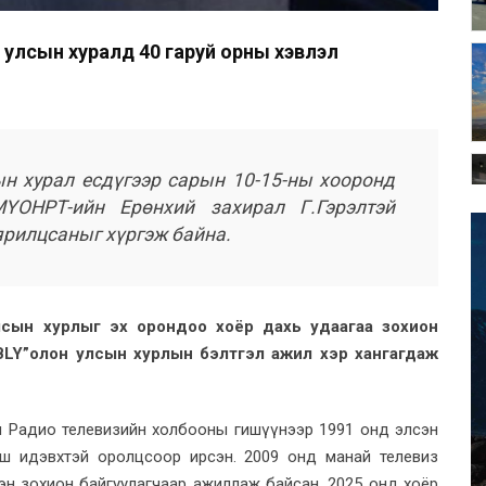
 улсын хуралд 40 гаруй орны хэвлэл
н хурал есдүгээр сарын 10-15-ны хооронд
ҮОНРТ-ийн Ерөнхий захирал Г.Гэрэлтэй
ярилцсаныг хүргэж байна.
сын хурлыг эх орондоо хоёр дахь удаагаа зохион
LY”олон улсын хурлын бэлтгэл ажил хэр хангагдаж
н Радио телевизийн холбооны гишүүнээр 1991 онд элсэн
ш идэвхтэй оролцсоор ирсэн. 2009 онд манай телевиз
эн зохион байгуулагчаар ажиллаж байсан. 2025 онд хоёр