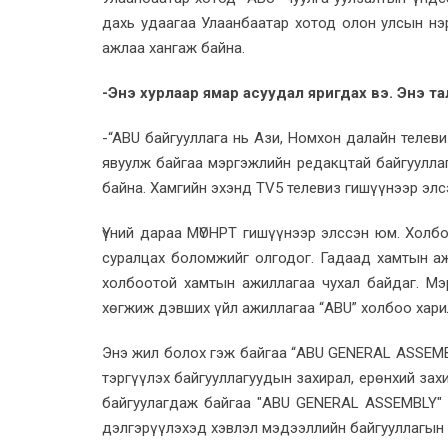
дахь удаагаа Улаанбаатар хотод олон улсын нэр
ажлаа хангаж байна.
-Энэ хурлаар ямар асуудал яригдах вэ. Энэ т
-“ABU байгууллага нь Ази, Номхон далайн телев
явуулж байгаа мэргэжлийн редакцтай байгуулла
байна. Хамгийн эхэнд TV5 телевиз гишүүнээр элс
Үүний дараа МҮОНРТ гишүүнээр элссэн юм. Холб
суралцах боломжийг олгодог. Гадаад хамтын аж
холбоотой хамтын ажиллагаа чухал байдаг. Мэ
хөгжиж дэвших үйл ажиллагаа “ABU” холбоо хари
Энэ жил болох гэж байгаа “ABU GENERAL ASSEMB
тэргүүлэх байгууллагуудын захирал, ерөнхий зах
байгуулагдаж байгаа "ABU GENERAL ASSEMBLY" о
дэлгэрүүлэхэд хэвлэл мэдээллийн байгууллагын 