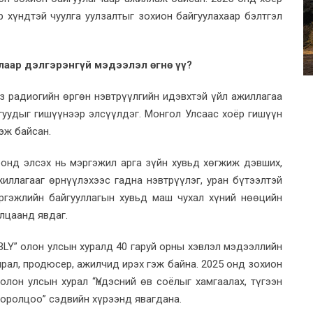
 хүндтэй чуулга уулзалтыг зохион байгуулахаар бэлтгэл
алаар дэлгэрэнгүй мэдээлэл өгнө үү?
из радиогийн өргөн нэвтрүүлгийн идэвхтэй үйл ажиллагаа
гуудыг гишүүнээр элсүүлдэг. Монгол Улсаас хоёр гишүүн
эж байсан.
оонд элсэх нь мэргэжил арга зүйн хувьд хөгжиж дэвших,
иллагааг өрнүүлэхээс гадна нэвтрүүлэг, уран бүтээлтэй
ргэжлийн байгууллагын хувьд маш чухал хүний нөөцийн
лцаанд явдаг.
LY” олон улсын хуралд 40 гаруй орны хэвлэл мэдээллийн
ирал, продюсер, ажилчид ирэх гэж байна. 2025 онд зохион
лон улсын хурал “Үндэсний өв соёлыг хамгаалах, түгээн
оролцоо” сэдвийн хүрээнд явагдана.