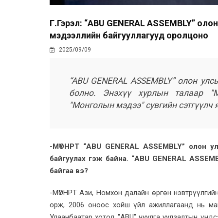
Г.Гэрэл: “ABU GENERAL ASSEMBLY” олон
мэдээллийн байгууллагууд оролцоно
2025/09/09
“ABU GENERAL ASSEMBLY” олон улсы
болно. Энэхүү хурлын талаар "М
"Монголын мэдээ" сувгийн сэтгүүлч 
-МҮОНРТ “ABU GENERAL ASSEMBLY” олон ул
байгуулах гэж байна. “ABU GENERAL ASSEMB
байгаа вэ?
-МҮОНРТ Ази, Номхон далайн өргөн нэвтрүүлгий
орж, 2006 оноос хойш үйл ажиллагаанд нь ма
Улаанбаатар хотод "ABU” чуулга уулзалтын үндс