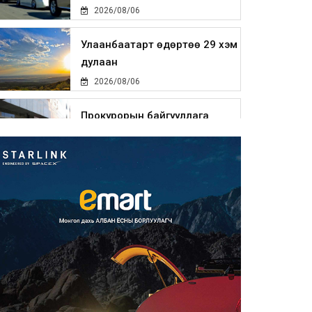
2026/08/06
Улаанбаатарт өдөртөө 29 хэм
дулаан
2026/08/06
Прокурорын байгууллага
өнгөрсөн долоо хоногт 29,44...
2026/08/05
Тэгш, сондгойгоор замын
хөдөлгөөнд оролцох зохицуу...
2026/08/05
Тэгш, сондгойгоор хөдөлгөөнд
оролцуулах зохицуулал...
2026/08/05