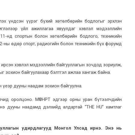
лэх үндсэн үүрэг бүхий хөтөлбөрийн бодлогыг эрхлэн
глэлээр үйл ажиллагаа явуулдаг хэвлэл мэдээллийн
 11-нд спортын болон хөтөлбөрийн бодлого, техникийн
12-ны өдөр спорт, радиогийн болон техникийн бүх форумд
 ирсэн хэвлэл мэдээллийн байгууллагын зочдод зориулж,
г зохион байгуулахаар бэлтгэл ажлаа хангаж байна.
 үеэр дууны наадам зохион байгуулна.
лчид оролцоно. МҮОНРТ эдгээр орны уран бүтээлчдийн
Энэ дууны наадамд дэлхийд алдартай “THE HU” хамтлаг
ууллагын удирдлагууд Монгол Улсад ирнэ. Энэ нь