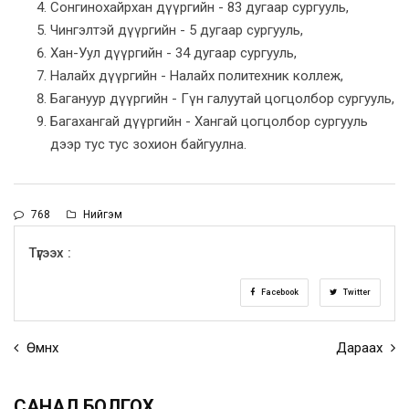
Сонгинохайрхан дүүргийн - 83 дугаар сургууль,
Чингэлтэй дүүргийн - 5 дугаар сургууль,
Хан-Уул дүүргийн - 34 дугаар сургууль,
Налайх дүүргийн - Налайх политехник коллеж,
Багануур дүүргийн - Гүн галуутай цогцолбор сургууль,
Багахангай дүүргийн - Хангай цогцолбор сургууль
дээр тус тус зохион байгуулна.
768
Нийгэм
Түгээх :
Facebook
Twitter
Өмнөх
Дараах
САНАЛ БОЛГОХ