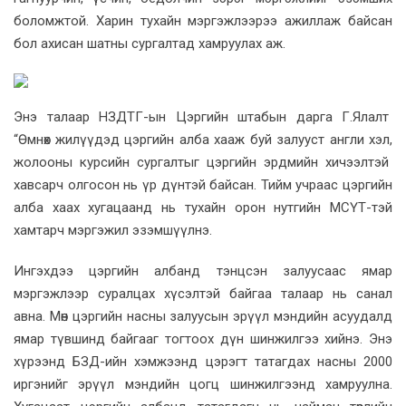
боломжтой. Харин тухайн мэргэжлээрээ ажиллаж байсан
бол ахисан шатны сургалтад хамруулах аж.
Энэ талаар НЗДТГ-ын Цэргийн штабын дарга Г.Ялалт
“Өмнөх жилүүдэд цэргийн алба хааж буй залууст англи хэл,
жолооны курсийн сургалтыг цэргийн эрдмийн хичээлтэй
хавсарч олгосон нь үр дүнтэй байсан. Тийм учраас цэргийн
алба хаах хугацаанд нь тухайн орон нутгийн МСҮТ-тэй
хамтарч мэргэжил эзэмшүүлнэ.
Ингэхдээ цэргийн албанд тэнцсэн залуусаас ямар
мэргэжлээр суралцах хүсэлтэй байгаа талаар нь санал
авна. Мөн цэргийн насны залуусын эрүүл мэндийн асуудалд
ямар түвшинд байгааг тогтоох дүн шинжилгээ хийнэ. Энэ
хүрээнд БЗД-ийн хэмжээнд цэрэгт татагдах насны 2000
иргэнийг эрүүл мэндийн цогц шинжилгээнд хамруулна.