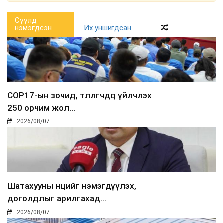
Сүүлд
нэмэгдсэн
Их уншигдсан
COP17-ын зочид, төлөөлөгчдөд үйлчлэх
250 орчим жол...
2026/08/07
Шатахууны нөөцийг нэмэгдүүлэх,
доголдлыг арилгахад...
2026/08/07