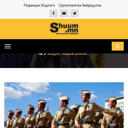
Редакцын бодлого
Сурталчилгаа байршуулах
Toggle
navigation
НҮҮР
МЭДЭЭ УНШИЖ БАЙНА...