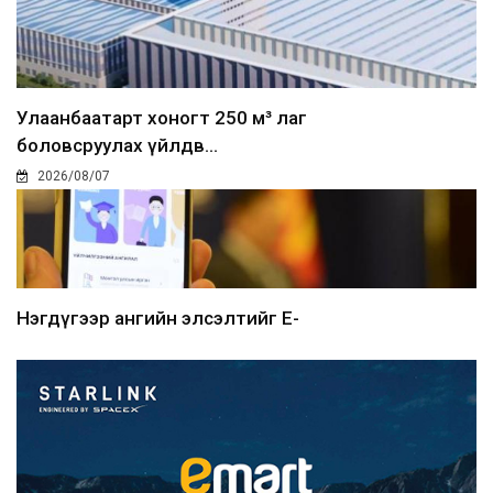
Улаанбаатарт хоногт 250 м³ лаг
боловсруулах үйлдв...
2026/08/07
Нэгдүгээр ангийн элсэлтийг E-
Mongolia-аар зохион б...
2026/08/07