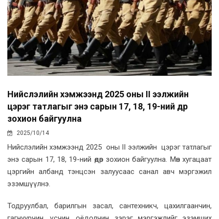
Нийслэлийн хэмжээнд 2025 оны II ээлжийн
цэрэг татлагыг энэ сарын 17, 18, 19-ний өдөр
зохион байгуулна
2025/10/14
Нийслэлийн хэмжээнд 2025 оны II ээлжийн цэрэг татлагыг
энэ сарын 17, 18, 19-ний өдөр зохион байгуулна. Мөн хугацаат
цэргийн албанд тэнцсэн залуусаас санал авч мэргэжил
эзэмшүүлнэ.
Тодруулбал, барилгын засал, сантехникч, цахилгаанчин,
гагнуурчин, үсчин, оёдолчин зэрэг мэргэжлийг эзэмших