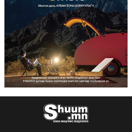
Францад иргэд рүү зөвшөөрөлгүй
сурталчилгааны дууд...
2026/08/07
Нийтийн тээврийн Ч:19А чиглэлийн
замналд түр хугац...
2026/08/07
Автомашины улсын дугаар сондгой
тоогоор төгссөн бо...
2026/08/07