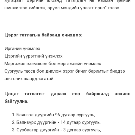
Хугацаат цэргийн албанд татагдагч нь найман төрлийн
шинжилгээ хийлгэж, эрүүл мэндийн үзлэгт орно” гэлээ.
Цэрэг татлагын байранд очихдоо:
Иргэний үнэмлэх
Цэргийн үүрэгтний үнэмлэх
Мэргэжил эзэмшсэн бол мэргэжлийн үнэмлэх
Сургууль төгссөн бол диплом зэрэг бичиг баримтыг биедээ
авч очих шаардлагатай.
Цэцэг татлагыг дараах есөн байршилд зохион
байгуулна.
Баянгол дүүргийн 96 дугаар сургууль,
Баянзүрх дүүргийн - 14 дугаар сургууль,
Сүхбаатар дүүргийн - 3 дугаар сургууль,