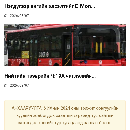
Нэгдүгээр ангийн элсэлтийг E-Mon...
2026/08/07
Нийтийн тээврийн Ч:19А чиглэлийн...
2026/08/07
АНХААРУУЛГА: УИХ-ын 2024 оны ээлжит сонгуулийн
хуулийн холбогдох заалтын хүрээнд тус сайтын
сэтгэгдэл хэсгийг түр хугацаанд хаасан болно.