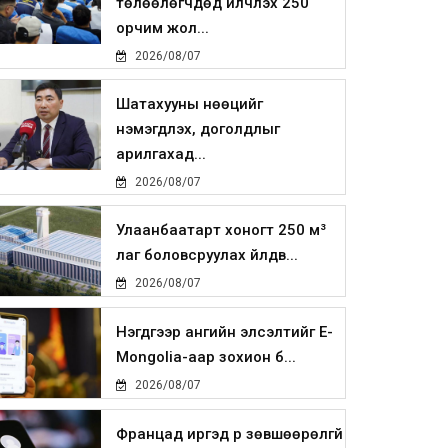
төлөөлөгчдөд үйлчлэх 250
орчим жол...
2026/08/07
Шатахууны нөөцийг
нэмэгдүүлэх, доголдлыг
арилгахад...
2026/08/07
Улаанбаатарт хоногт 250 м³
лаг боловсруулах үйлдв...
2026/08/07
Нэгдүгээр ангийн элсэлтийг E-
Mongolia-аар зохион б...
2026/08/07
Францад иргэд рүү зөвшөөрөлгүй