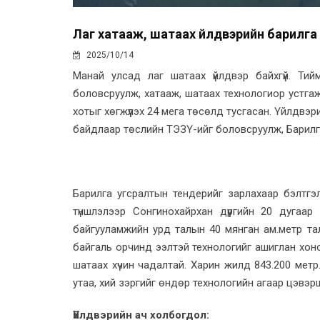
Лаг хатааж, шатаах үйлдвэрийн барилга 
2025/10/14
Манай улсад лаг шатаах үйлдвэр байхгүй. Ти
боловсруулж, хатааж, шатаах технологиор устгаж,
хотыг хөгжүүлэх 24 мега төсөлд тусгасан. Үйлдвэ
байдлаар төслийн ТЭЗҮ-ийг боловсруулж, Барилг
Барилга угсралтын тендерийг зарлахаар бэлтгэл
түншлэлээр Сонгинохайрхан дүүргийн 20 дуга
байгууламжийн урд талын 40 мянган ам.метр та
байгаль орчинд ээлтэй технологийг ашиглан хоно
шатаах хүчин чадалтай. Харин жилд 843.200 мет
утаа, хий зэргийг өндөр технологийн агаар цэвэршү
Үйлдвэрийн ач холбогдол: