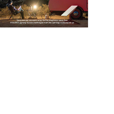
2026/08/06
Засгийн газар энэ оныг
дуустал санхүүгийн хэмнэлти...
2026/08/06
Шатахууны импортын гаалийн
албан татварыг 2027 оны...
2026/08/06
Стратегийн нөөцийн барааны
хяналтыг цахим системээ...
2026/08/06
Монгол Улс COP17 бага
хуралд 6.5 тэрбум
ам.доллары...