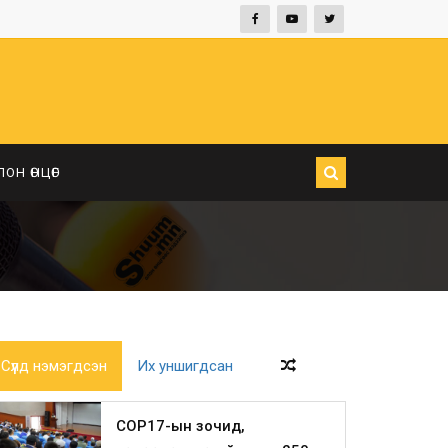
ЛОН ӨНЦӨГ
Сүүлд нэмэгдсэн
Их уншигдсан
COP17-ын зочид,