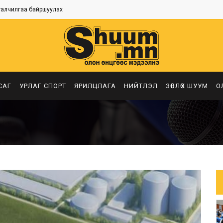
талчилгаа байршуулах
САГ
УРЛАГ СПОРТ
ЯРИЛЦЛАГА
НИЙТЛЭЛ
ЗӨВЛӨХ ШУУМ
О