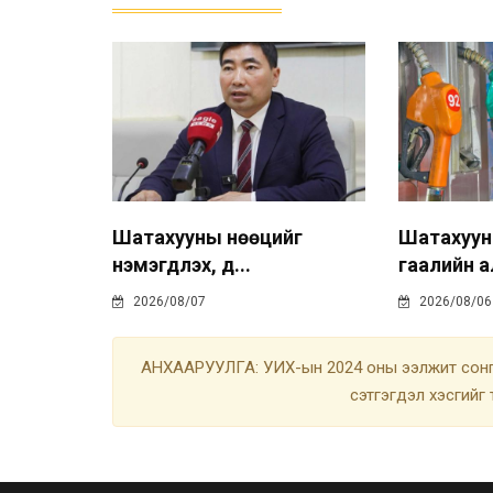
Шатахууны нөөцийг
Шатахуу
нэмэгдүүлэх, д...
гаалийн а
2026/08/07
2026/08/06
АНХААРУУЛГА: УИХ-ын 2024 оны ээлжит сонгу
сэтгэгдэл хэсгийг 