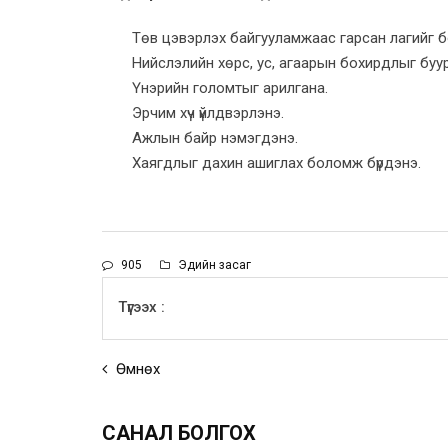
Төв цэвэрлэх байгууламжаас гарсан лагийг б
Нийслэлийн хөрс, ус, агаарын бохирдлыг буур
Үнэрийн голомтыг арилгана.
Эрчим хүч үйлдвэрлэнэ.
Ажлын байр нэмэгдэнэ.
Хаягдлыг дахин ашиглах боломж бүрдэнэ.
905
Эдийн засаг
Түгээх :
Өмнөх
САНАЛ БОЛГОХ