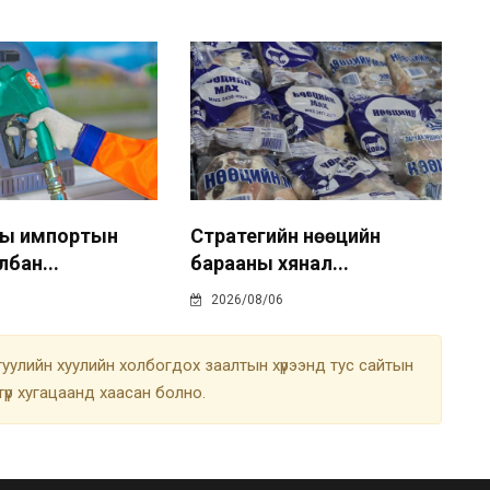
ны импортын
Стратегийн нөөцийн
лбан...
барааны хянал...
2026/08/06
улийн хуулийн холбогдох заалтын хүрээнд тус сайтын
түр хугацаанд хаасан болно.