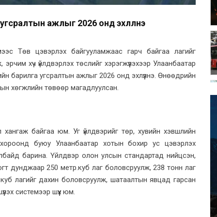
угсралтын ажлыг 2026 онд эхлүүлнэ
ймээс Төв цэвэрлэх байгууламжаас гарч байгаа лагийг
 эрчим хүч үйлдвэрлэх төслийг хэрэгжүүлэхээр Улаанбаатар
рийн барилга угсралтын ажлыг 2026 онд эхлүүлнэ. Өнөөдрийн
ын хөгжлийн төвөөр магадлуулсан.
 хангаж байгаа юм. Уг үйлдвэрийг төр, хувийн хэвшлийн
ар хороонд буюу Улаанбаатар хотын бохир ус цэвэрлэх
лбайд барина. Үйлдвэр олон улсын стандартад нийцсэн,
гт дунджаар 250 метр.куб лаг боловсруулж, 238 тонн лаг
р.куб лагийг дахин боловсруулж, шатаалтын явцад гарсан
үлэх системээр шүүх юм.