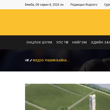
Бямба, 08 сарын 8, 2026 он
Редакцын бодлого
Сур
ОНЦЛОХ ШУУМ
УЛС ТӨР
НИЙГЭМ
ЭДИЙН ЗА
НҮҮР
МЭДЭЭ УНШИЖ БАЙНА...