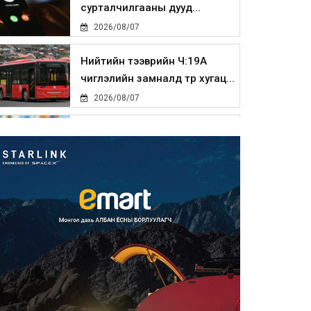
сурталчилгааны дууд...
2026/08/07
Нийтийн тээврийн Ч:19А
чиглэлийн замналд түр хугац...
2026/08/07
Автомашины улсын дугаар
сондгой тоогоор төгссөн бо...
2026/08/07
Улаанбаатарт өдөртөө 30 хэм
дулаан
2026/08/07
Улсын чанартай хатуу
хучилттай авто замын талаас
и...