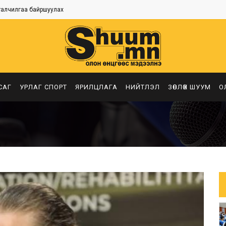
талчилгаа байршуулах
САГ
УРЛАГ СПОРТ
ЯРИЛЦЛАГА
НИЙТЛЭЛ
ЗӨВЛӨХ ШУУМ
О