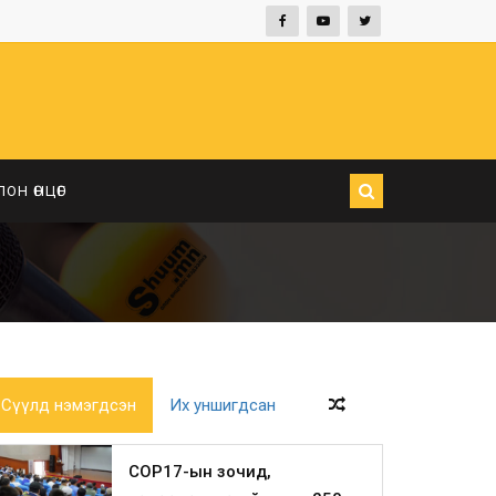
ЛОН ӨНЦӨГ
Сүүлд нэмэгдсэн
Их уншигдсан
COP17-ын зочид,