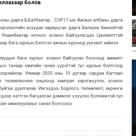
иллахаар болов
ооны дарга Б.Батбаатар , COP17-ын Ажлын албаны дарга
өрчлөлтийн асуудал хариуцсан дарга Валериа Хиккейтэй
 Улаанбаатар хотноо зохион байгуулагдах Цөлжилттэй
аар бага хурлын бэлтгэл ажлын хүрээнд уулзалт хийлээ.
луудын бага хурлыг зохион байгуулах болсонд амжилт
ох талаар хамгийн чухал үүрэгтэй тус хурлын бэлтгэлд
лэрхийлэв. Улмаар 2025 оны 10 дугаар сардаа багтаан
р төлөвлөснөө онцлоод хамтран хэрэгжүүлэх, зохион
уйгаа дуулгалаа. Ингэхдээ, бодлого, төлөвлөлт, хөрөнгө
үдээр нэгтгэн багцалсан дэмжлэг үзүүлэх боломжтой тул
ран ажиллуулахыг санал болголоо.