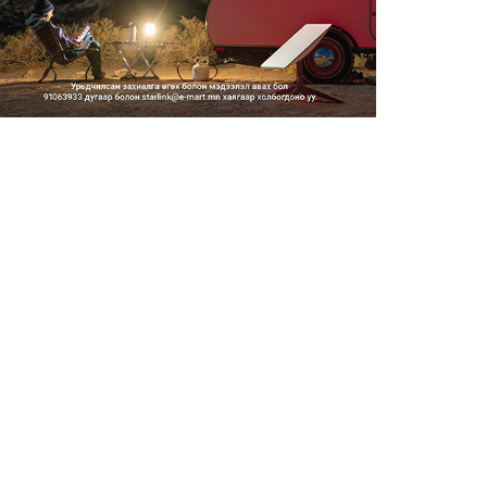
2026/08/06
Засгийн газар энэ оныг
дуустал санхүүгийн хэмнэлти...
2026/08/06
Шатахууны импортын гаалийн
албан татварыг 2027 оны...
2026/08/06
Стратегийн нөөцийн барааны
хяналтыг цахим системээ...
2026/08/06
Монгол Улс COP17 бага
хуралд 6.5 тэрбум
ам.доллары...