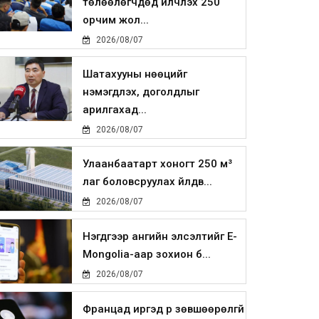
төлөөлөгчдөд үйлчлэх 250
орчим жол...
2026/08/07
Шатахууны нөөцийг
нэмэгдүүлэх, доголдлыг
арилгахад...
2026/08/07
Улаанбаатарт хоногт 250 м³
лаг боловсруулах үйлдв...
2026/08/07
Нэгдүгээр ангийн элсэлтийг E-
Mongolia-аар зохион б...
2026/08/07
Францад иргэд рүү зөвшөөрөлгүй