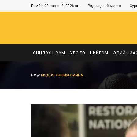
Бямба, 08 сарын 8, 2026 он
Редакцын бодлого
Сур
ОНЦЛОХ ШУУМ
УЛС ТӨР
НИЙГЭМ
ЭДИЙН ЗА
НҮҮР
МЭДЭЭ УНШИЖ БАЙНА...