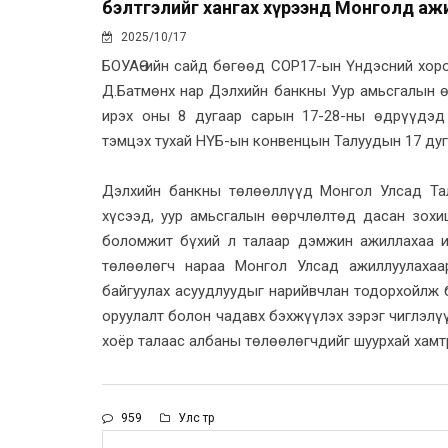
бэлтгэлийг хангах хүрээнд Монголд аж
2025/10/17
БОУАӨ-ийн сайд бөгөөд COP17-ын Үндэсний хор
Д.Батмөнх нар Дэлхийн банкны Уур амьсгалын ө
ирэх оны 8 дугаар сарын 17-28-ны өдрүүдэд
тэмцэх тухай НҮБ-ын конвенцын Талуудын 17 дуг
Дэлхийн банкны төлөөллүүд Монгол Улсад Та
хүсээд, уур амьсгалын өөрчлөлтөд дасан зохиц
боломжит бүхий л талаар дэмжин ажиллахаа и
төлөөлөгч нараа Монгол Улсад ажиллуулахаа
байгуулах асуудлуудыг нарийвчлан тодорхойлж б
оруулалт болон чадавх бэхжүүлэх зэрэг чиглэлү
хоёр талаас албаны төлөөлөгчдийг шуурхай хамт
959
Улс төр