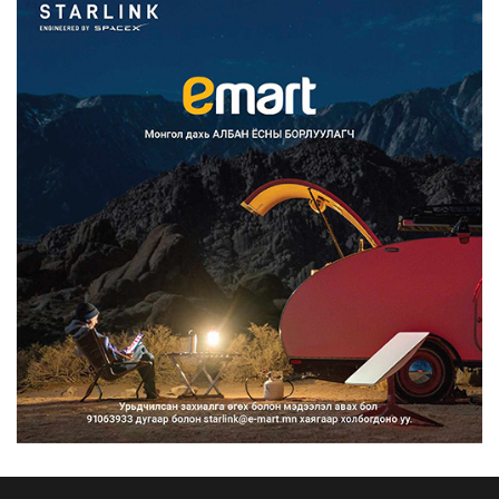
Монгол Улс COP17 бага хуралд 6.5
тэрбум ам.доллары...
2026/08/06
“Улаанбаатар трам” төсөл
хэрэгжсэнээр жилд 446...
2026/08/06