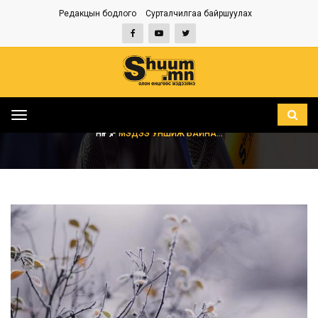
Редакцын бодлого
Сурталчилгаа байршуулах
Toggle
navigation
НҮҮР
МЭДЭЭ УНШИЖ БАЙНА...