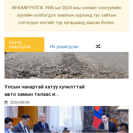
АНХААРУУЛГА: УИХ-ын 2024 оны ээлжит сонгуулийн
хуулийн холбогдох заалтын хүрээнд тус сайтын
сэтгэгдэл хэсгийг түр хугацаанд хаасан болно.
Сүүлд
нэмэгдсэн
Их уншигдсан
Улсын чанартай хатуу хучилттай
авто замын талаас и...
2026/08/06