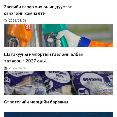
Засгийн газар энэ оныг дуустал
санхүүгийн хэмнэлти...
2026/08/06
Шатахууны импортын гаалийн албан
татварыг 2027 оны...
2026/08/06
Стратегийн нөөцийн барааны
хяналтыг цахим системээ...
2026/08/06