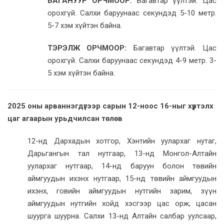
БАГАНУУР ОРЧМООР:
Багавтар үүлтэй. Цас
орохгүй. Салхи баруунаас секундэд 5-10 метр.
5-7 хэм хүйтэн байна.
ТЭРЭЛЖ ОРЧМООР:
Багавтар үүлтэй. Цас
орохгүй. Салхи баруунаас секундэд 4-9 метр. 3-
5 хэм хүйтэн байна.
2025 оны арваннэгдүгээр сарын 12-ноос 16-ныг хүртэлх
цаг агаарын урьдчилсан төлөв
12-нд Дархадын хотгор, Хэнтийн уулархаг нутаг,
Дарьгангын тал нутгаар, 13-нд Монгол-Алтайн
уулархаг нутгаар, 14-нд баруун болон төвийн
аймгуудын ихэнх нутгаар, 15-нд төвийн аймгуудын
ихэнх, говийн аймгуудын нутгийн зарим, зүүн
аймгуудын нутгийн хойд хэсгээр цас орж, цасан
шуурга шуурна. Салхи 13-нд Алтайн салбар уулсаар,