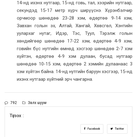
14-нд ихэнх нутгаар, 15-нд говь, тал, хээрийн нутгаар,
секундэд 15-17 метр хүрч ширүүснэ. Хүрэнбэлчир
орчмоор шөнөдөө 23-28 хэм, өдөртөө 9-14 хэм,
Завхан голын эх, Алтай, Хангай, Хөвсгөл, Хэнтийн
уулархаг нутаг, Идэр, Тэс, Туул, Тэрэлж голын
хөндийгөөр шөнөдөө 17-22 хэм, өдөртөө 4-9 хэм,
говийн бүс нутгийн өмнөд хэсгээр шөнөдөө 2-7 хэм
хүйтэн, өдөртөө 4-9 хэм дулаан, бусад нутгаар
шөнөдөө 10-15 хэм, өдөртөө 2 хэмийн дулаанаас 3
хэм хүйтэн байна. 14-нд нутгийн баруун хэсгээр, 15-нд
ихэнх нутгаар хүйтний эрч чангарна.
792
Зөвлөх шуум
Түгээх :
Facebook
Twitter