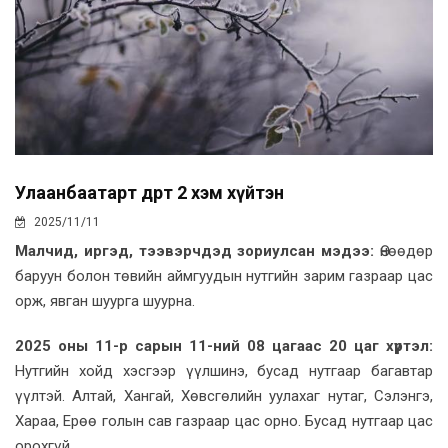
Улаанбаатарт өдөртөө 2 хэм хүйтэн
2025/11/11
Малчид, иргэд, тээвэрчдэд зориулсан мэдээ:
Өнөөдөр
баруун болон төвийн аймгуудын нутгийн зарим газраар цас
орж, явган шуурга шуурна.
2025 оны 11-р сарын 11-ний 08 цагаас 20 цаг хүртэл:
Нутгийн хойд хэсгээр үүлшинэ, бусад нутгаар багавтар
үүлтэй. Алтай, Хангай, Хөвсгөлийн уулахаг нутаг, Сэлэнгэ,
Хараа, Ерөө голын сав газраар цас орно. Бусад нутгаар цас
орохгүй.