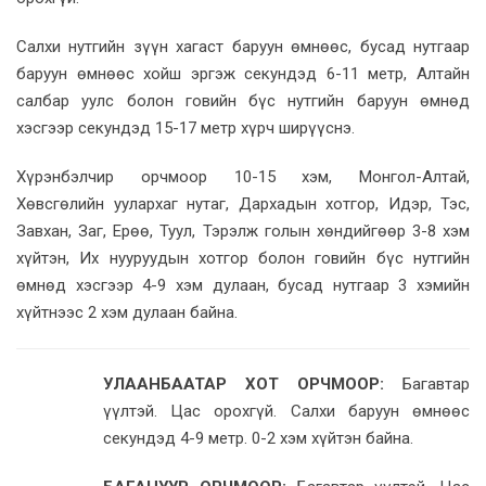
Салхи нутгийн зүүн хагаст баруун өмнөөс, бусад нутгаар
баруун өмнөөс хойш эргэж секундэд 6-11 метр, Алтайн
салбар уулс болон говийн бүс нутгийн баруун өмнөд
хэсгээр секундэд 15-17 метр хүрч ширүүснэ.
Хүрэнбэлчир орчмоор 10-15 хэм, Монгол-Алтай,
Хөвсгөлийн уулархаг нутаг, Дархадын хотгор, Идэр, Тэс,
Завхан, Заг, Ерөө, Туул, Тэрэлж голын хөндийгөөр 3-8 хэм
хүйтэн, Их нууруудын хотгор болон говийн бүс нутгийн
өмнөд хэсгээр 4-9 хэм дулаан, бусад нутгаар 3 хэмийн
хүйтнээс 2 хэм дулаан байна.
УЛААНБААТАР ХОТ ОРЧМООР:
Багавтар
үүлтэй. Цас орохгүй. Салхи баруун өмнөөс
секундэд 4-9 метр. 0-2 хэм хүйтэн байна.