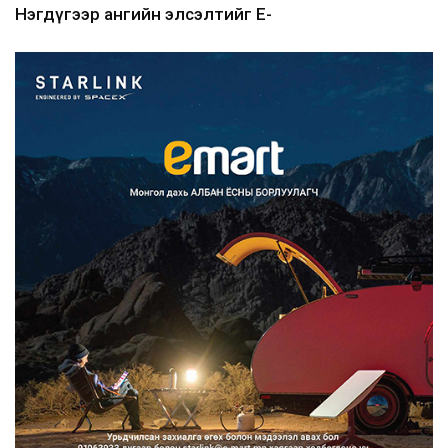
Нэгдүгээр ангийн элсэлтийг E-
Mongolia-аар зохион б...
2026/08/07
Францад иргэд рүү зөвшөөрөлгүй
сурталчилгааны дууд...
2026/08/07
Нийтийн тээврийн Ч:19А чиглэлийн
замналд түр хугац...
2026/08/07