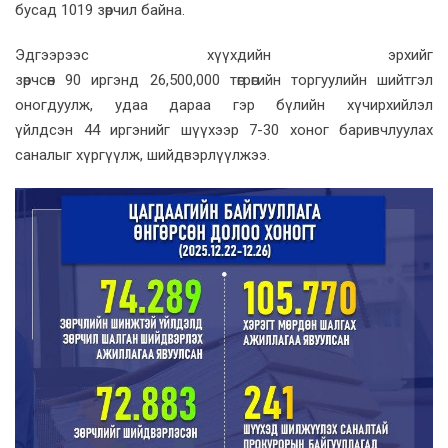
бусад 1019 зөрчил байна.
Эдгээрээс хүүхдийн эрхийг
зөрчсөн 90 иргэнд 26,500,000 төгрөгийн торгуулийн шийтгэл
оногдуулж, удаа дараа гэр бүлийн хүчирхийлэл
үйлдсэн 44 иргэнийг шүүхээр 7-30 хоног баривчлуулах
саналыг хүргүүлж, шийдвэрлүүлжээ.