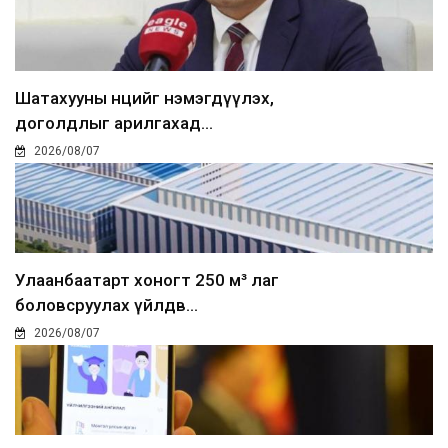
Шатахууны нөөцийг нэмэгдүүлэх,
доголдлыг арилгахад...
2026/08/07
Улаанбаатарт хоногт 250 м³ лаг
боловсруулах үйлдв...
2026/08/07