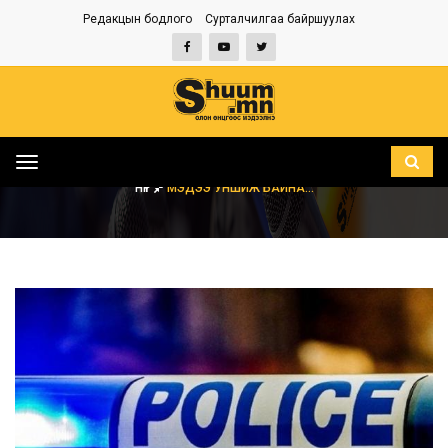
Редакцын бодлого
Сурталчилгаа байршуулах
Toggle
navigation
НҮҮР
МЭДЭЭ УНШИЖ БАЙНА...