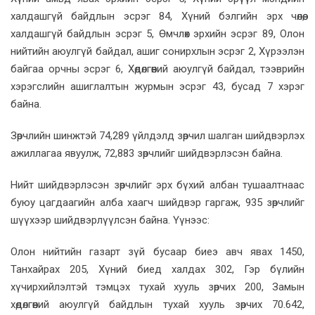
халдашгүй байдлын эсрэг 84, Хүний бэлгийн эрх чөлөө,
халдашгүй байдлын эсрэг 5, Өмчлөх эрхийн эсрэг 89, Олон
нийтийн аюулгүй байдал, ашиг сонирхлын эсрэг 2, Хүрээлэн
байгаа орчны эсрэг 6, Хөдөлгөөний аюулгүй байдал, тээврийн
хэрэгслийн ашиглалтын журмын эсрэг 43, бусад 7 хэрэг
байна.
Зөрчлийн шинжтэй 74,289 үйлдэлд зөрчил шалган шийдвэрлэх
ажиллагаа явуулж, 72,883 зөрчлийг шийдвэрлэсэн байна.
Нийт шийдвэрлэсэн зөрчлийг эрх бүхий албан тушаалтнаас
буюу цагдаагийн алба хаагч шийдвэр гаргаж, 935 зөрчлийг
шүүхээр шийдвэрлүүлсэн байна. Үүнээс:
Олон нийтийн газарт зүй бусаар биеэ авч явах 1450,
Танхайрах 205, Хүний биед халдах 302, Гэр бүлийн
хүчирхийлэлтэй тэмцэх тухай хууль зөрчих 200, Замын
хөдөлгөөний аюулгүй байдлын тухай хууль зөрчих 70.642,