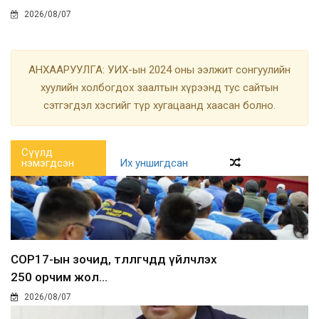
2026/08/07
АНХААРУУЛГА: УИХ-ын 2024 оны ээлжит сонгуулийн
хуулийн холбогдох заалтын хүрээнд тус сайтын
сэтгэгдэл хэсгийг түр хугацаанд хаасан болно.
Сүүлд
нэмэгдсэн
Их уншигдсан
COP17-ын зочид, төлөөлөгчдөд үйлчлэх
250 орчим жол...
2026/08/07