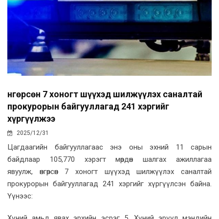
Өнгөрсөн 7 хоногт шүүхэд шилжүүлэх саналтай
прокурорын байгууллагад 241 хэргийг
хүргүүлжээ
2025/12/31
Цагдаагийн байгууллагаас энэ оны эхний 11 сарын
байдлаар 105,770 хэрэгт мөрдөн шалгах ажиллагаа
явуулж, өнгөрсөн 7 хоногт шүүхэд шилжүүлэх саналтай
прокурорын байгууллагад 241 хэргийг хүргүүлсэн байна.
Үүнээс:
Хүний амьд явах эрхийн эсрэг 5, Хүний эрүүл мэндийн