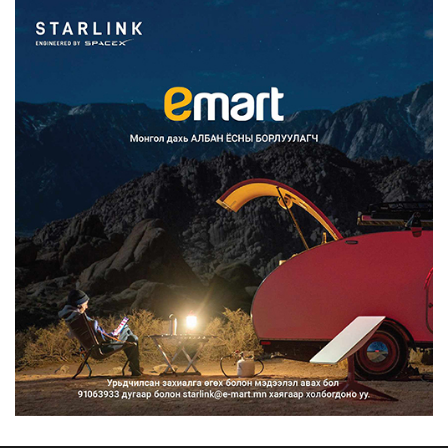
2026/08/07
Францад иргэд рүү зөвшөөрөлгүй
сурталчилгааны дууд...
2026/08/07
Нийтийн тээврийн Ч:19А чиглэлийн
замналд түр хугац...
2026/08/07