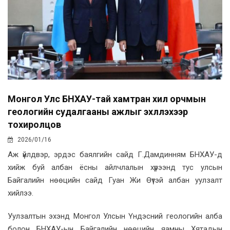
Монгол Улс БНХАУ-тай хамтран хил орчмын
геологийн судалгааны ажлыг эхлүүлэхээр
тохиролцов
2026/01/16
Аж үйлдвэр, эрдэс баялгийн сайд Г.Дамдинням БНХАУ-д
хийж буй албан ёсны айлчлалын хүрээнд тус улсын
Байгалийн нөөцийн сайд Гуан Жи Өүтэй албан уулзалт
хийлээ.
Уулзалтын эхэнд Монгол Улсын Үндэсний геологийн алба
болон БНХАУ-ын Байгалийн нөөцийн яамны Хятадын