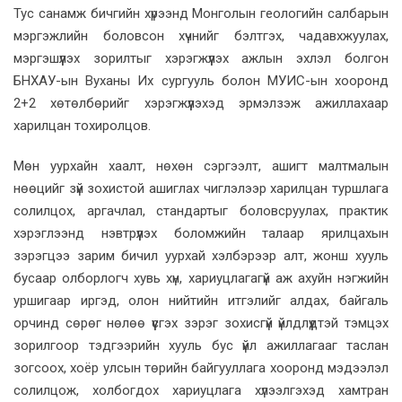
Тус санамж бичгийн хүрээнд Монголын геологийн салбарын
мэргэжлийн боловсон хүчнийг бэлтгэх, чадавхжуулах,
мэргэшүүлэх зорилтыг хэрэгжүүлэх ажлын эхлэл болгон
БНХАУ-ын Вуханы Их сургууль болон МУИС-ын хооронд
2+2 хөтөлбөрийг хэрэгжүүлэхэд эрмэлзэж ажиллахаар
харилцан тохиролцов.
Мөн уурхайн хаалт, нөхөн сэргээлт, ашигт малтмалын
нөөцийг зүй зохистой ашиглах чиглэлээр харилцан туршлага
солилцох, аргачлал, стандартыг боловсруулах, практик
хэрэглээнд нэвтрүүлэх боломжийн талаар ярилцахын
зэрэгцээ зарим бичил уурхай хэлбэрээр алт, жонш хууль
бусаар олборлогч хувь хүн, хариуцлагагүй аж ахуйн нэгжийн
уршигаар иргэд, олон нийтийн итгэлийг алдах, байгаль
орчинд сөрөг нөлөө үүсгэх зэрэг зохисгүй үйлдлүүдтэй тэмцэх
зорилгоор тэдгээрийн хууль бус үйл ажиллагааг таслан
зогсоох, хоёр улсын төрийн байгууллага хооронд мэдээлэл
солилцож, холбогдох хариуцлага хүлээлгэхэд хамтран