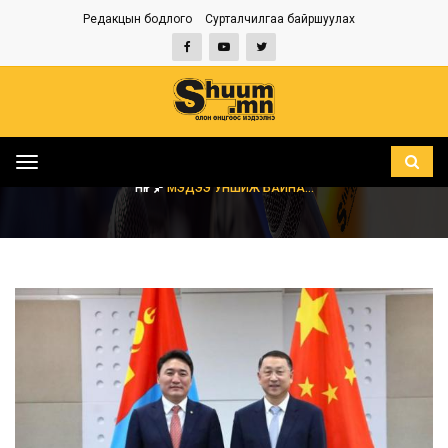
Редакцын бодлого
Сурталчилгаа байршуулах
Toggle
navigation
НҮҮР
МЭДЭЭ УНШИЖ БАЙНА...