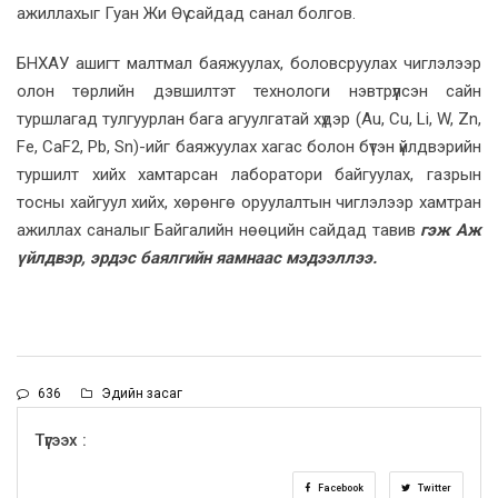
ажиллахыг Гуан Жи Өү сайдад санал болгов.
БНХАУ ашигт малтмал баяжуулах, боловсруулах чиглэлээр
олон төрлийн дэвшилтэт технологи нэвтрүүлсэн сайн
туршлагад тулгуурлан бага агуулгатай хүдэр (Au, Cu, Li, W, Zn,
Fe, CaF2, Pb, Sn)-ийг баяжуулах хагас болон бүтэн үйлдвэрийн
туршилт хийх хамтарсан лаборатори байгуулах, газрын
тосны хайгуул хийх, хөрөнгө оруулалтын чиглэлээр хамтран
ажиллах саналыг Байгалийн нөөцийн сайдад тавив
гэж Аж
үйлдвэр, эрдэс баялгийн яамнаас мэдээллээ.
636
Эдийн засаг
Түгээх :
Facebook
Twitter