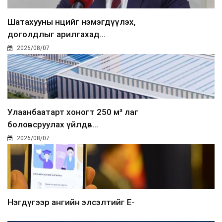
Шатахууны нөөцийг нэмэгдүүлэх,
доголдлыг арилгахад...
2026/08/07
Улаанбаатарт хоногт 250 м³ лаг
боловсруулах үйлдв...
2026/08/07
Нэгдүгээр ангийн элсэлтийг E-
Mongolia-аар зохион б...