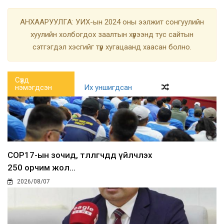
АНХААРУУЛГА: УИХ-ын 2024 оны ээлжит сонгуулийн
хуулийн холбогдох заалтын хүрээнд тус сайтын
сэтгэгдэл хэсгийг түр хугацаанд хаасан болно.
Сүүлд
нэмэгдсэн
Их уншигдсан
COP17-ын зочид, төлөөлөгчдөд үйлчлэх
250 орчим жол...
2026/08/07