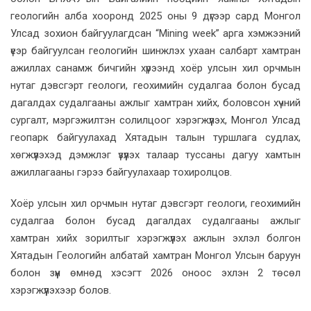
геологийн алба хооронд 2025 оны 9 дүгээр сард Монгол
Улсад зохион байгуулагдсан “Mining week” арга хэмжээний
үеэр байгуулсан геологийн шинжлэх ухаан салбарт хамтран
ажиллах санамж бичгийн хүрээнд хоёр улсын хил орчмын
нутаг дэвсгэрт геологи, геохимийн судалгаа болон бусад
дагалдах судалгааны ажлыг хамтран хийх, боловсон хүчний
сургалт, мэргэжилтэн солилцоог хэрэгжүүлэх, Монгол Улсад
геопарк байгуулахад Хятадын талын туршлага судлах,
хөгжүүлэхэд дэмжлэг үзүүлэх талаар туссаны дагуу хамтын
ажиллагааны гэрээ байгуулахаар тохиролцов.
Хоёр улсын хил орчмын нутаг дэвсгэрт геологи, геохимийн
судалгаа болон бусад дагалдах судалгааны ажлыг
хамтран хийх зорилтыг хэрэгжүүлэх ажлын эхлэл болгон
Хятадын Геологийн албатай хамтран Монгол Улсын баруун
болон зүүн өмнөд хэсэгт 2026 оноос эхлэн 2 төсөл
хэрэгжүүлэхээр болов.