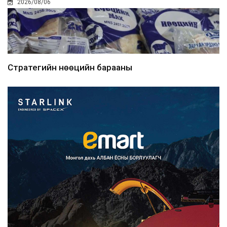
2026/08/06
Стратегийн нөөцийн барааны
хяналтыг цахим системээ...
2026/08/06
Монгол Улс COP17 бага хуралд 6.5
тэрбум ам.доллары...
2026/08/06