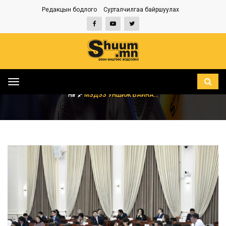
Редакцын бодлого
Сурталчилгаа байршуулах
Toggle
navigation
НҮҮР
МЭДЭЭ УНШИЖ БАЙНА...