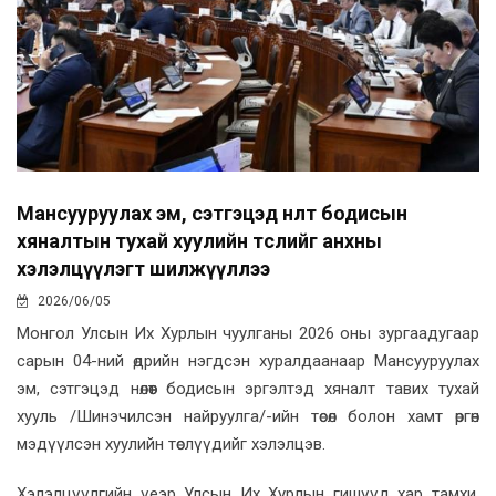
Мансууруулах эм, сэтгэцэд нөлөөт бодисын
хяналтын тухай хуулийн төслийг анхны
хэлэлцүүлэгт шилжүүллээ
2026/06/05
Монгол Улсын Их Хурлын чуулганы 2026 оны зургаадугаар
сарын 04-ний өдрийн нэгдсэн хуралдаанаар Мансууруулах
эм, сэтгэцэд нөлөөт бодисын эргэлтэд хяналт тавих тухай
хууль /Шинэчилсэн найруулга/-ийн төсөл болон хамт өргөн
мэдүүлсэн хуулийн төслүүдийг хэлэлцэв.
Хэлэлцүүлгийн үеэр Улсын Их Хурлын гишүүд хар тамхи,