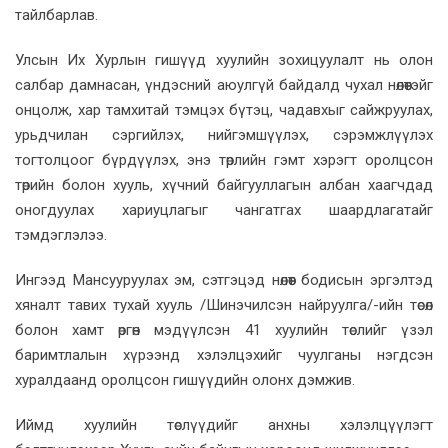
тайлбарлав.
Улсын Их Хурлын гишүүд хуулийн зохицуулалт нь олон
салбар дамнасан, үндэсний аюулгүй байдалд чухал нөлөөтэйг
онцолж, хар тамхитай тэмцэх бүтэц, чадавхыг сайжруулах,
урьдчилан сэргийлэх, нийгэмшүүлэх, сэрэмжлүүлэх
тогтолцоог бүрдүүлэх, энэ төрлийн гэмт хэрэгт оролцсон
төрийн болон хууль, хүчний байгууллагын албан хаагчдад
оногдуулах хариуцлагыг чангатгах шаардлагатайг
тэмдэглэлээ.
Ингээд Мансууруулах эм, сэтгэцэд нөлөөт бодисын эргэлтэд
хяналт тавих тухай хууль /Шинэчилсэн найруулга/-ийн төсөл
болон хамт өргөн мэдүүлсэн 41 хуулийн төслийг үзэл
баримтлалын хүрээнд хэлэлцэхийг чуулганы нэгдсэн
хуралдаанд оролцсон гишүүдийн олонх дэмжив.
Иймд хуулийн төслүүдийг анхны хэлэлцүүлэгт