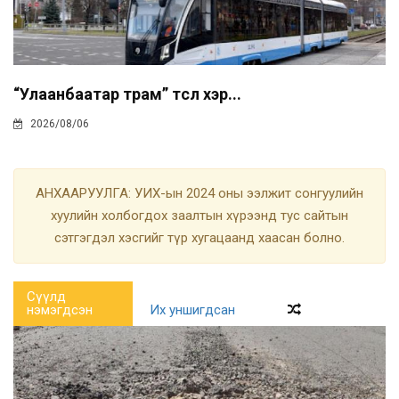
“Улаанбаатар трам” төсөл хэр...
2026/08/06
АНХААРУУЛГА: УИХ-ын 2024 оны ээлжит сонгуулийн
хуулийн холбогдох заалтын хүрээнд тус сайтын
сэтгэгдэл хэсгийг түр хугацаанд хаасан болно.
Сүүлд
нэмэгдсэн
Их уншигдсан