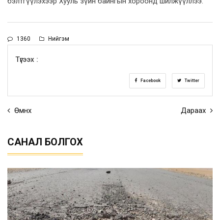
бэлтгүүлэхээр Хууль зүйн байнгын хороонд шилжүүллээ.
1360
Нийгэм
Түгээх :
Facebook
Twitter
Өмнөх
Дараах
САНАЛ БОЛГОХ