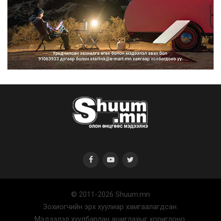
“Улаанбаатар трам” төсөл
хэрэгжсэнээр жилд 446...
2026/08/06
Автомашины улсын дугаар тэгш
тоогоор төгссөн бол ө...
2026/08/06
© 2011-2026 Shuum.mn
Улаанбаатарт өдөртөө 29 хэм
Зохиогчийн эрх хуулиар хамгаалагдсан.
дулаан
Мэдээлэл хуулбарлан ашиглахыг хориглоно.