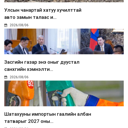
Улсын чанартай хатуу хучилттай
авто замын талаас и...
2026/08/06
Засгийн газар энэ оныг дуустал
санхүүгийн хэмнэлти...
2026/08/06
Шатахууны импортын гаалийн албан
татварыг 2027 оны...