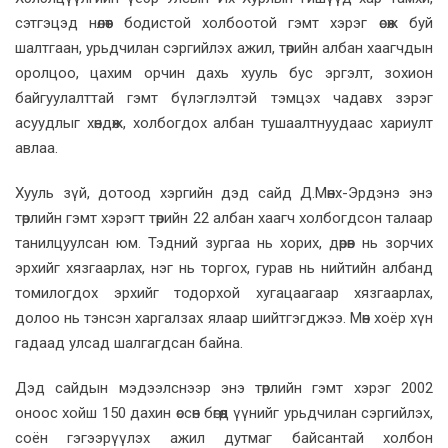
сэтгэцэд нөлөөт бодистой холбоотой гэмт хэрэг өсөж буй
шалтгаан, урьдчилан сэргийлэх ажил, төрийн албан хаагчдын
оролцоо, цахим орчин дахь хууль бус эргэлт, зохион
байгуулалттай гэмт бүлэглэлтэй тэмцэх чадавх зэрэг
асуудлыг хөндөж, холбогдох албан тушаалтнуудаас хариулт
авлаа.
Хууль зүй, дотоод хэргийн дэд сайд Д.Мөнх-Эрдэнэ энэ
төрлийн гэмт хэрэгт төрийн 22 албан хаагч холбогдсон талаар
танилцуулсан юм. Тэдний зургаа нь хорих, дөрөв нь зорчих
эрхийг хязгаарлах, нэг нь торгох, гурав нь нийтийн албанд
томилогдох эрхийг тодорхой хугацаагаар хязгаарлах,
долоо нь тэнсэн харгалзах ялаар шийтгэгджээ. Мөн хоёр хүн
гадаад улсад шалгагдсан байна.
Дэд сайдын мэдээлснээр энэ төрлийн гэмт хэрэг 2002
оноос хойш 150 дахин өссөн бөгөөд үүнийг урьдчилан сэргийлэх,
соён гэгээрүүлэх ажил дутмаг байсантай холбон