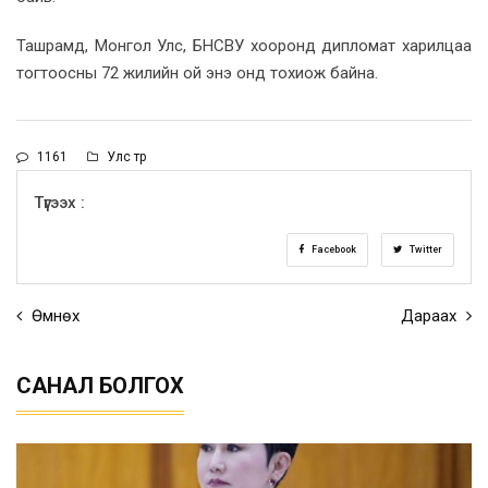
Ташрамд, Монгол Улс, БНСВУ хооронд дипломат харилцаа
тогтоосны 72 жилийн ой энэ онд тохиож байна.
1161
Улс төр
Түгээх :
Facebook
Twitter
Өмнөх
Дараах
САНАЛ БОЛГОХ