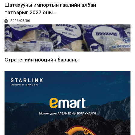
Шатахууны импортын гаалийн албан
татварыг 2027 оны...
2026/08/06
Стратегийн нөөцийн барааны
хяналтыг цахим системээ...
2026/08/06
Монгол Улс COP17 бага хуралд 6.5
тэрбум ам.доллары...
2026/08/06