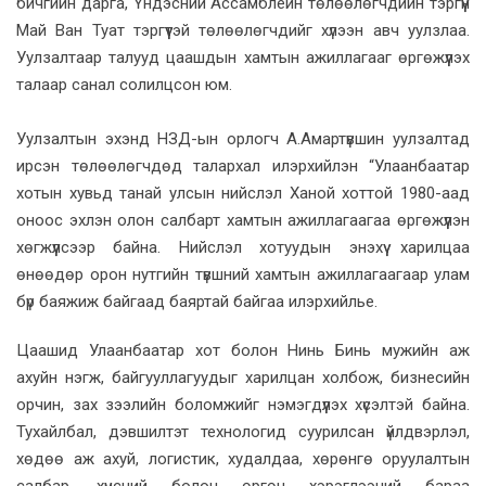
бичгийн дарга, Үндэсний Ассамблейн төлөөлөгчдийн тэргүүн
Май Ван Туат тэргүүтэй төлөөлөгчдийг хүлээн авч уулзлаа.
Уулзалтаар талууд цаашдын хамтын ажиллагааг өргөжүүлэх
талаар санал солилцсон юм.
Уулзалтын эхэнд НЗД-ын орлогч А.Амартүвшин уулзалтад
ирсэн төлөөлөгчдөд талархал илэрхийлэн “Улаанбаатар
хотын хувьд танай улсын нийслэл Ханой хоттой 1980-аад
оноос эхлэн олон салбарт хамтын ажиллагаагаа өргөжүүлэн
хөгжүүлсээр байна. Нийслэл хотуудын энэхүү харилцаа
өнөөдөр орон нутгийн түвшний хамтын ажиллагаагаар улам
бүр баяжиж байгаад баяртай байгаа илэрхийлье.
Цаашид Улаанбаатар хот болон Нинь Бинь мужийн аж
ахуйн нэгж, байгууллагуудыг харилцан холбож, бизнесийн
орчин, зах зээлийн боломжийг нэмэгдүүлэх хүсэлтэй байна.
Тухайлбал, дэвшилтэт технологид суурилсан үйлдвэрлэл,
хөдөө аж ахуй, логистик, худалдаа, хөрөнгө оруулалтын
салбар, хүнсний болон өргөн хэрэглээний бараа