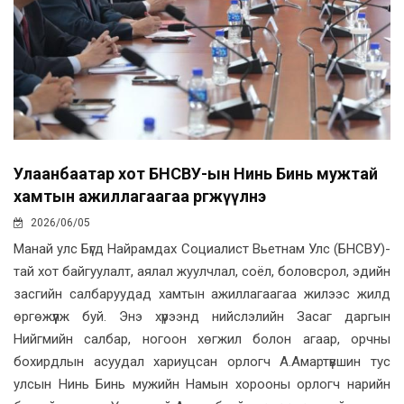
Улаанбаатар хот БНСВУ-ын Нинь Бинь мужтай
хамтын ажиллагаагаа өргөжүүлнэ
2026/06/05
Манай улс Бүгд Найрамдах Социалист Вьетнам Улс (БНСВУ)-
тай хот байгуулалт, аялал жуулчлал, соёл, боловсрол, эдийн
засгийн салбаруудад хамтын ажиллагаагаа жилээс жилд
өргөжүүлж буй. Энэ хүрээнд нийслэлийн Засаг даргын
Нийгмийн салбар, ногоон хөгжил болон агаар, орчны
бохирдлын асуудал хариуцсан орлогч А.Амартүвшин тус
улсын Нинь Бинь мужийн Намын хорооны орлогч нарийн