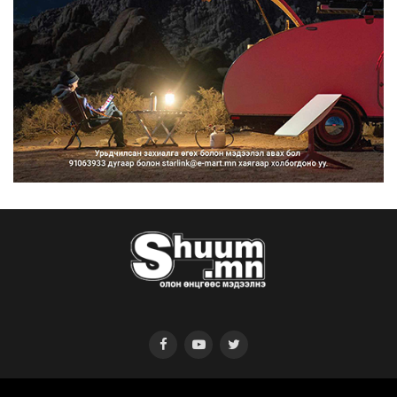
“Улаанбаатар трам” төсөл
хэрэгжсэнээр жилд 446...
2026/08/06
Автомашины улсын дугаар тэгш
тоогоор төгссөн бол ө...
2026/08/06