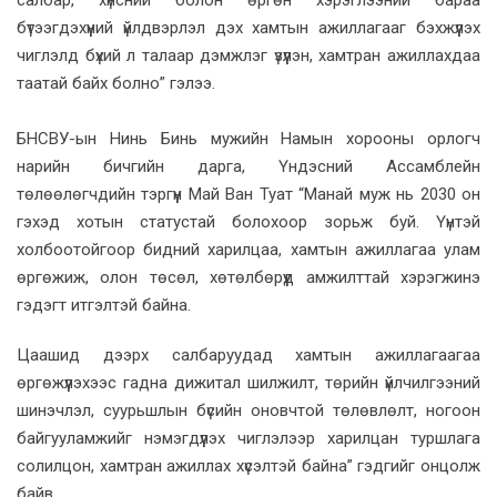
бүтээгдэхүүний үйлдвэрлэл дэх хамтын ажиллагааг бэхжүүлэх
чиглэлд бүхий л талаар дэмжлэг үзүүлэн, хамтран ажиллахдаа
таатай байх болно” гэлээ.
БНСВУ-ын Нинь Бинь мужийн Намын хорооны орлогч
нарийн бичгийн дарга, Үндэсний Ассамблейн
төлөөлөгчдийн тэргүүн Май Ван Туат “Манай муж нь 2030 он
гэхэд хотын статустай болохоор зорьж буй. Үүнтэй
холбоотойгоор бидний харилцаа, хамтын ажиллагаа улам
өргөжиж, олон төсөл, хөтөлбөрүүд амжилттай хэрэгжинэ
гэдэгт итгэлтэй байна.
Цаашид дээрх салбаруудад хамтын ажиллагаагаа
өргөжүүлэхээс гадна дижитал шилжилт, төрийн үйлчилгээний
шинэчлэл, суурьшлын бүсийн оновчтой төлөвлөлт, ногоон
байгууламжийг нэмэгдүүлэх чиглэлээр харилцан туршлага
солилцон, хамтран ажиллах хүсэлтэй байна” гэдгийг онцолж
байв.