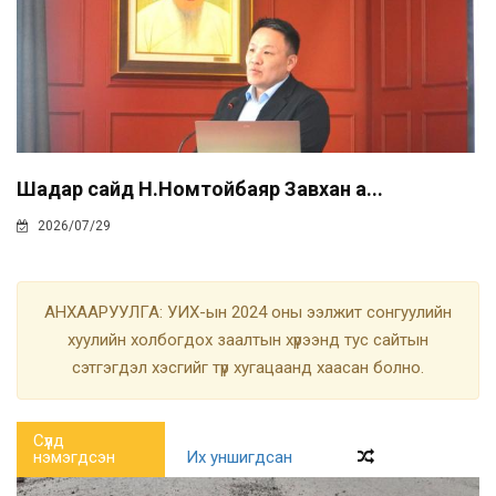
Шадар сайд Н.Номтойбаяр Завхан а...
2026/07/29
АНХААРУУЛГА: УИХ-ын 2024 оны ээлжит сонгуулийн
хуулийн холбогдох заалтын хүрээнд тус сайтын
сэтгэгдэл хэсгийг түр хугацаанд хаасан болно.
Сүүлд
нэмэгдсэн
Их уншигдсан