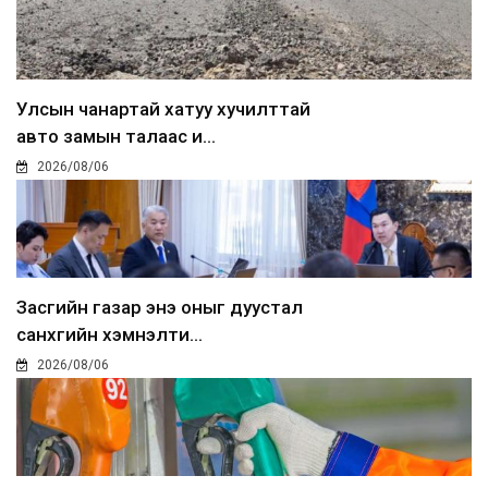
Улсын чанартай хатуу хучилттай
авто замын талаас и...
2026/08/06
Засгийн газар энэ оныг дуустал
санхүүгийн хэмнэлти...
2026/08/06