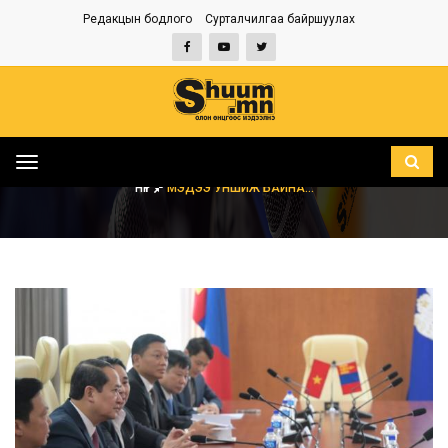
Редакцын бодлого
Сурталчилгаа байршуулах
Toggle
navigation
НҮҮР
МЭДЭЭ УНШИЖ БАЙНА...