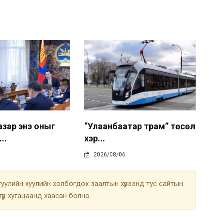
азар энэ оныг
“Улаанбаатар трам” төсөл
..
хэр...
2026/08/06
улийн хуулийн холбогдох заалтын хүрээнд тус сайтын
түр хугацаанд хаасан болно.