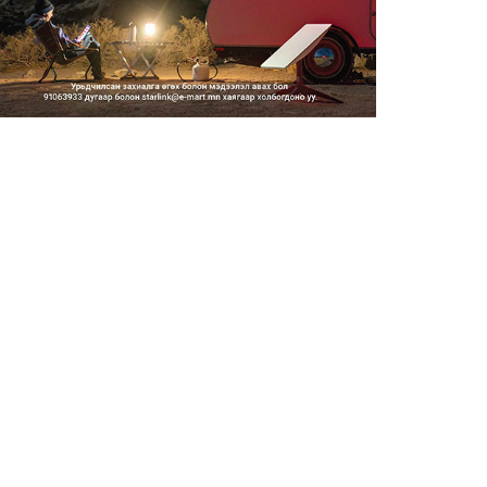
Тэгш, сондгойгоор замын
хөдөлгөөнд оролцох зохицуу...
2026/08/05
Тэгш, сондгойгоор хөдөлгөөнд
оролцуулах зохицуулал...
2026/08/05
Усны ослоор 59 хүн амь насаа
алджээ
2026/08/05
Гадаадын гэр бүлд үрчлэгдсэн
хүүхдүүд танилцах аял...
2026/08/05