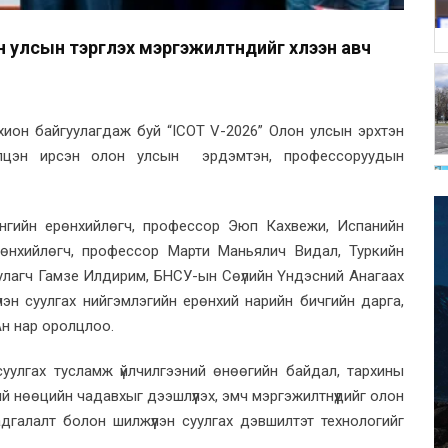
улсын тэргүүлэх мэргэжилтнүүдийг хүлээн авч
хион байгуулагдаж буй “ICOT V-2026” Олон улсын эрхтэн
рэлцэн ирсэн олон улсын эрдэмтэн, профессоруудын
сангийн ерөнхийлөгч, профессор Эюп Кахвежи, Испанийн
рөнхийлөгч, профессор Марти Маньялич Видал, Туркийн
уулагч Гамзе Илдирим, БНСУ-ын Сөүлийн Үндэсний Анагаах
эн суулгах нийгэмлэгийн ерөнхий нарийн бичгийн дарга,
Ан нар оролцлоо.
суулгах тусламж үйлчилгээний өнөөгийн байдал, тархины
ий нөөцийн чадавхыг дээшлүүлэх, эмч мэргэжилтнүүдийг олон
адгалалт болон шилжүүлэн суулгах дэвшилтэт технологийг