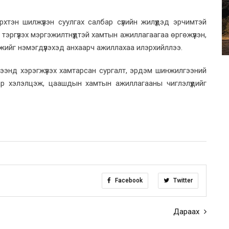
тэн шилжүүлэн суулгах салбар сүүлийн жилүүдэд эрчимтэй
эргүүлэх мэргэжилтнүүдтэй хамтын ажиллагаагаа өргөжүүлэн,
эмжийг нэмэгдүүлэхэд анхаарч ажиллахаа илэрхийллээ.
рээнд хэрэгжүүлэх хамтарсан сургалт, эрдэм шинжилгээний
р хэлэлцэж, цаашдын хамтын ажиллагааны чиглэлүүдийг
Facebook
Twitter
Дараах