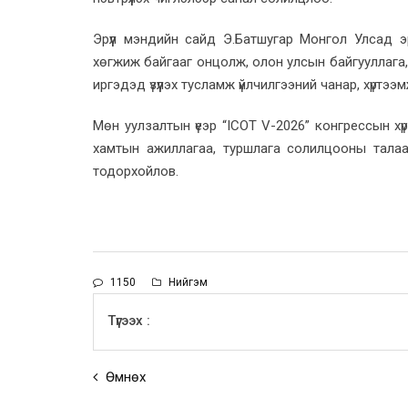
Эрүүл мэндийн сайд Э.Батшугар Монгол Улсад эрх
хөгжиж байгааг онцолж, олон улсын байгууллага, т
иргэдэд үзүүлэх тусламж үйлчилгээний чанар, хүртэ
Мөн уулзалтын үеэр “ICOT V-2026” конгрессын хү
хамтын ажиллагаа, туршлага солилцооны талаа
тодорхойлов.
1150
Нийгэм
Түгээх :
Өмнөх