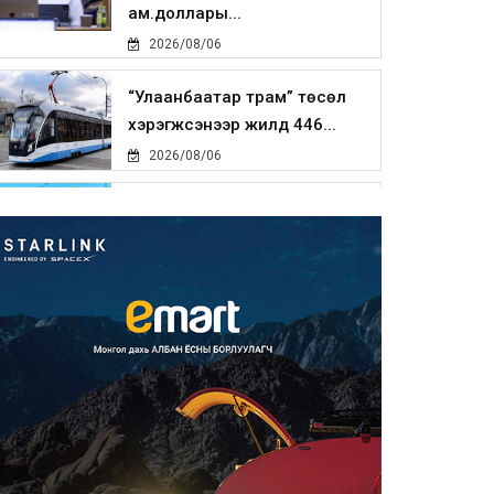
ам.доллары...
2026/08/06
“Улаанбаатар трам” төсөл
хэрэгжсэнээр жилд 446...
2026/08/06
Автомашины улсын дугаар
тэгш тоогоор төгссөн бол ө...
2026/08/06
Улаанбаатарт өдөртөө 29 хэм
дулаан
2026/08/06
Прокурорын байгууллага
өнгөрсөн долоо хоногт 29,44...
2026/08/05