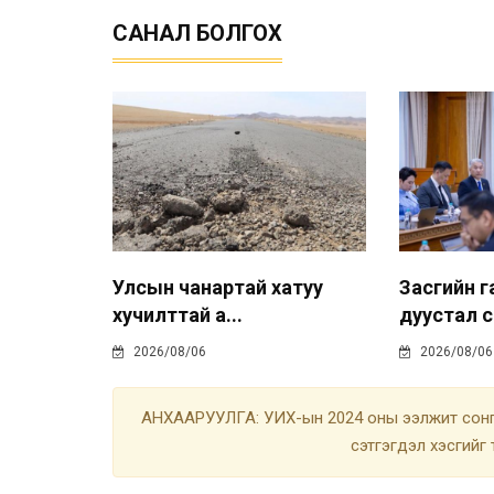
САНАЛ БОЛГОХ
Улсын чанартай хатуу
Засгийн г
хучилттай а...
дуустал с.
2026/08/06
2026/08/06
АНХААРУУЛГА: УИХ-ын 2024 оны ээлжит сонгу
сэтгэгдэл хэсгийг 