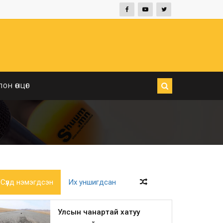
ЛОН ӨНЦӨГ
Сүүлд нэмэгдсэн
Их уншигдсан
Улсын чанартай хатуу