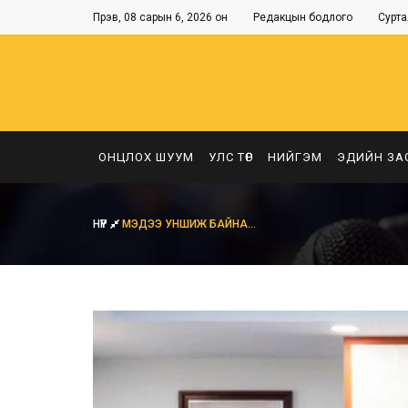
Пүрэв, 08 сарын 6, 2026 он
Редакцын бодлого
Сурта
ОНЦЛОХ ШУУМ
УЛС ТӨР
НИЙГЭМ
ЭДИЙН ЗА
НҮҮР
МЭДЭЭ УНШИЖ БАЙНА...