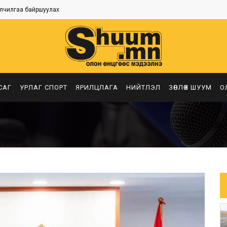
лчилгаа байршуулах
САГ
УРЛАГ СПОРТ
ЯРИЛЦЛАГА
НИЙТЛЭЛ
ЗӨВЛӨХ ШУУМ
О