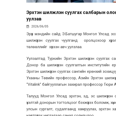
Эрхтэн шилжүүлэн суулгах салбарын олон 
уулзав
2026/06/05
Эрүүл мэндийн сайд Э.Батшугар Монгол Улсад зо
шилжүүлэн суулгах чуулганд оролцохоор хү
төлөөллийг хүлээн авч уулзлаа.
Уулзалтад Туркийн Эрхтэн шилжүүлэн суулгах 
Донор ба шилжүүлэн суулгалтын институтийн е
Эрхтэн шилжүүлэн суулгах сангийн ерөнхий зохиц
Ухааны Төвийн профессор, Азийн Эрхтэн шилжүүл
“Vitalink” байгууллагын захирал профессор Гюри 
Талууд Монгол Улсад эрхтэн, эд, эс шилжүүлэн 
үхэлтэй донорын тогтолцоог бэхжүүлэх боломж, хүн
улсын сургалт, судалгаанд хамруулах, эрхтэн х
нэвтрүүлэх чиглэлээр санал солилцлоо.