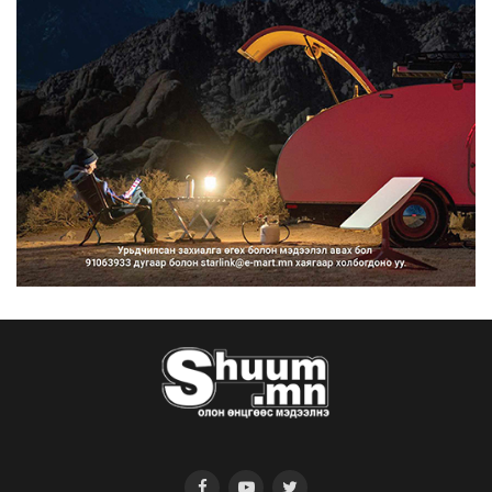
сурталчилгааны дууд...
2026/08/07
Нийтийн тээврийн Ч:19А чиглэлийн
замналд түр хугац...
2026/08/07
Автомашины улсын дугаар сондгой
тоогоор төгссөн бо...
2026/08/07