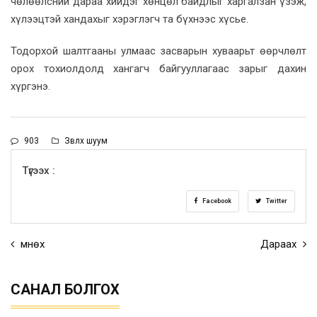
чөлөөлсний дараа хийдэг хөнцөл байдлыг харгалзан үзэж,
хүлээцтэй хандахыг хэрэглэгч та бүхнээс хүсье.
Тодорхой шалтгааны улмаас засварын хуваарьт өөрчлөлт
орох тохиолдолд хангагч байгууллагаас зарыг дахин
хүргэнэ.
903
Зөвлөх шуум
Түгээх :
Facebook
Twitter
Өмнөх
Дараах
САНАЛ БОЛГОХ