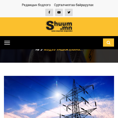
Редакцын бодлого
Сурталчилгаа байршуулах
Toggle
navigation
НҮҮР
МЭДЭЭ УНШИЖ БАЙНА...