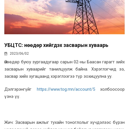
УБЦТС: Өнөөдөр хийгдэх засварын хуваарь
2023/06/02
Өнөөдөр буюу зургаадугаар сарын 02-ны Баасан гарагт хийх
засварын хуваарийг танилцуулж байна. Хэрэглэгчид ээ,
засвар хийх хугацаанд хэрэглээгээ түр зохицуулна уу.
Дэлгэрэнгүйг
https://www.tog.mn/account/5
холбоосоор
үзнэ үү.
Жич: Засварын ажлыг тухайн тоноглолыг хүчдэлээс бүрэн