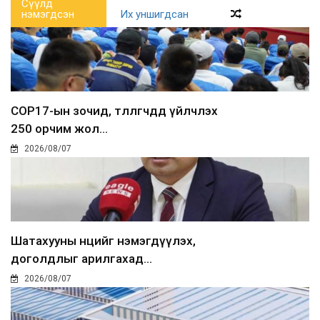
Сүүлд
нэмэгдсэн
Их уншигдсан
COP17-ын зочид, төлөөлөгчдөд үйлчлэх
250 орчим жол...
2026/08/07
Шатахууны нөөцийг нэмэгдүүлэх,
доголдлыг арилгахад...
2026/08/07