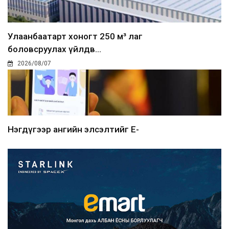
Улаанбаатарт хоногт 250 м³ лаг
боловсруулах үйлдв...
2026/08/07
Нэгдүгээр ангийн элсэлтийг E-
Mongolia-аар зохион б...
2026/08/07
Францад иргэд рүү зөвшөөрөлгүй