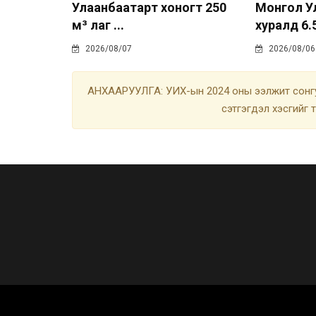
Улаанбаатарт хоногт 250
Монгол У
м³ лаг ...
хуралд 6.5
2026/08/07
2026/08/06
АНХААРУУЛГА: УИХ-ын 2024 оны ээлжит сонгу
сэтгэгдэл хэсгийг 