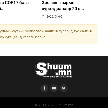
лс COP17 бага
Засгийн газрын
...
хуралдаанаар 20 о...
2026/08/05
улийн хуулийн холбогдох заалтын хүрээнд тус сайтын
түр хугацаанд хаасан болно.
© 2011-2026 Shuum.mn