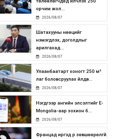
төлөөлөгчдөд үйлчлэх 250
орчим жол...
2026/08/07
Шатахууны нөөцийг
нэмэгдүүлэх, доголдлыг
арилгахад...
2026/08/07
Улаанбаатарт хоногт 250 м³
лаг боловсруулах үйлдв...
2026/08/07
Нэгдүгээр ангийн элсэлтийг E-
Mongolia-аар зохион б...
2026/08/07
Францад иргэд рүү зөвшөөрөлгүй