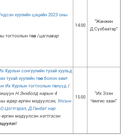
ндсэн хуулийн цэцийн 2023 оны
“Жанжин
14.00
Д.Сүхбаатар”
 тогтоолын төсөл /
цаглавар
х Хурлын сонгуулийн тухай хуульд
улах тухай хуулийн төсөл болон хамт
сын Их Хурлын тогтоолын төслүүд
/
гишүүн Н.Энхболд нарын 4
“Их Эзэн
15.00
-ны өдөр өргөн мэдүүлсэн,
Улсын
Чингис хаан”
О.Цогтгэрэл, Д.Ганбат нар
р өргөн мэдүүлсэн нэгтгэсэн
лцүүлэг
/