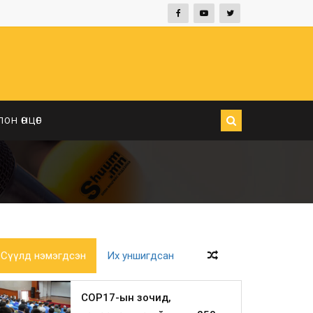
ЛОН ӨНЦӨГ
Сүүлд нэмэгдсэн
Их уншигдсан
COP17-ын зочид,