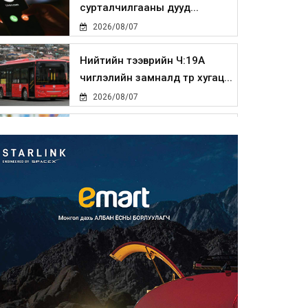
сурталчилгааны дууд...
2026/08/07
Нийтийн тээврийн Ч:19А
чиглэлийн замналд түр хугац...
2026/08/07
Автомашины улсын дугаар
сондгой тоогоор төгссөн бо...
2026/08/07
Улаанбаатарт өдөртөө 30 хэм
дулаан
2026/08/07
Улсын чанартай хатуу
хучилттай авто замын талаас
и...