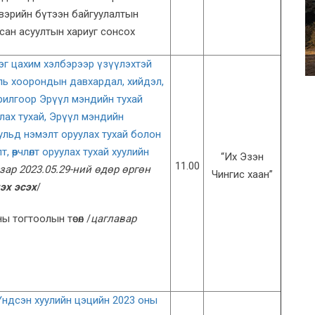
вэрийн бүтээн байгуулалтын
сан асуултын хариуг сонсох
ээг цахим хэлбэрээр үзүүлэхтэй
ль хоорондын давхардал, хийдэл,
орилгоор Эрүүл мэндийн тухай
лах тухай, Эрүүл мэндийн
ульд нэмэлт оруулах тухай болон
, өөрчлөлт оруулах тухай хуулийн
“Их Эзэн
11.00
зар 2023.05.29-ний өдөр өргөн
Чингис хаан”
эх эсэх
/
 тогтоолын төсөл /
цаглавар
ндсэн хуулийн цэцийн 2023 оны