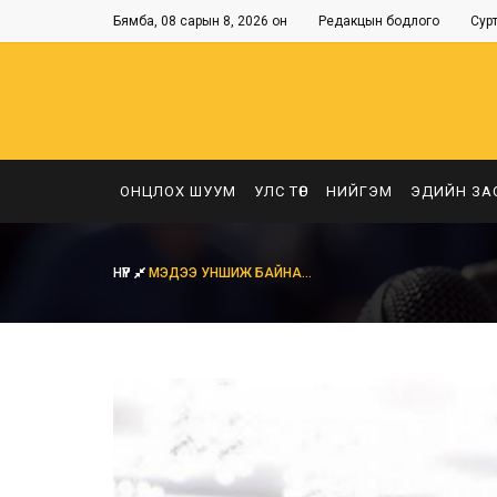
Бямба, 08 сарын 8, 2026 он
Редакцын бодлого
Сур
ОНЦЛОХ ШУУМ
УЛС ТӨР
НИЙГЭМ
ЭДИЙН ЗА
НҮҮР
МЭДЭЭ УНШИЖ БАЙНА...