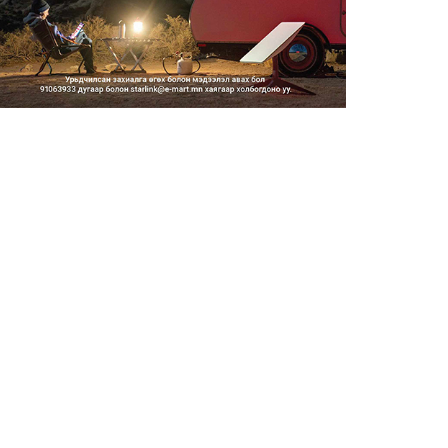
2026/08/06
Засгийн газар энэ оныг
дуустал санхүүгийн хэмнэлти...
2026/08/06
Шатахууны импортын гаалийн
албан татварыг 2027 оны...
2026/08/06
Стратегийн нөөцийн барааны
хяналтыг цахим системээ...
2026/08/06
Монгол Улс COP17 бага
хуралд 6.5 тэрбум
ам.доллары...