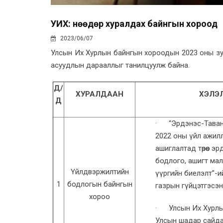
УИХ: Өнөөдөр хуралдах байнгын хороод
2023/06/07
Улсын Их Хурлын байнгын хороодын 2023 оны зур
асуудлын дарааллыг танилцуулж байна.
Д/
ХУРАЛДААН
ХЭЛЭ
Д
· “Эрдэнэс-Тавант
2022 оны үйл ажил
ашиглалтад төрөөс э
бодлого, ашигт мал
Үйлдвэржилтийн
үүргийн биелэлт”-
1
бодлогын байнгын
газрын гүйцэтгэсэ
хороо
· Улсын Их Хурлын
Улсын шадар сайда