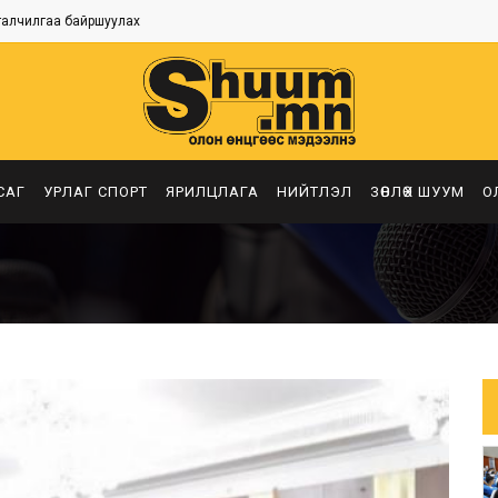
талчилгаа байршуулах
САГ
УРЛАГ СПОРТ
ЯРИЛЦЛАГА
НИЙТЛЭЛ
ЗӨВЛӨХ ШУУМ
О