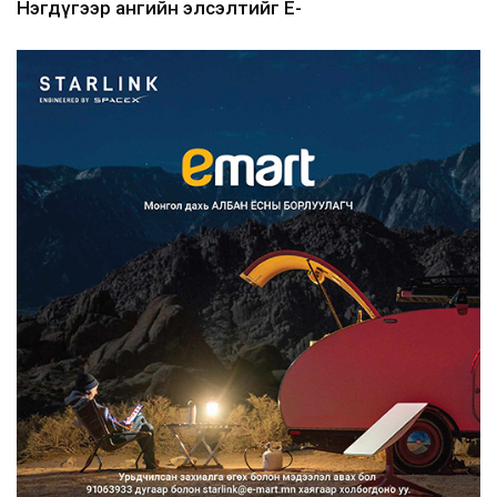
Нэгдүгээр ангийн элсэлтийг E-
Mongolia-аар зохион б...
2026/08/07
Францад иргэд рүү зөвшөөрөлгүй
сурталчилгааны дууд...
2026/08/07
Нийтийн тээврийн Ч:19А чиглэлийн
замналд түр хугац...
2026/08/07