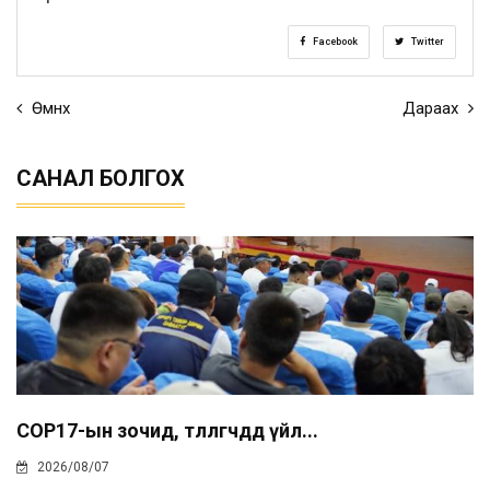
Facebook
Twitter
Өмнөх
Дараах
САНАЛ БОЛГОХ
COP17-ын зочид, төлөөлөгчдөд үйл...
2026/08/07