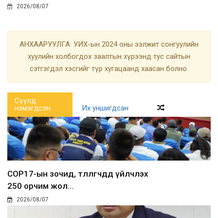
2026/08/07
АНХААРУУЛГА: УИХ-ын 2024 оны ээлжит сонгуулийн
хуулийн холбогдох заалтын хүрээнд тус сайтын
сэтгэгдэл хэсгийг түр хугацаанд хаасан болно.
Сүүлд
нэмэгдсэн
Их уншигдсан
COP17-ын зочид, төлөөлөгчдөд үйлчлэх
250 орчим жол...
2026/08/07