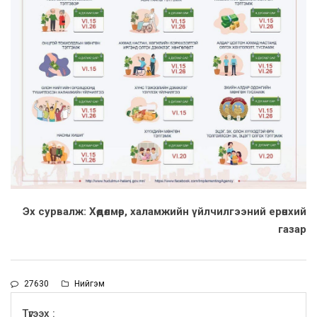
Эх сурвалж: Хөдөлмөр, халамжийн үйлчилгээний ерөнхий
газар
27630
Нийгэм
Түгээх :