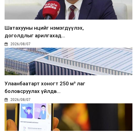
Шатахууны нөөцийг нэмэгдүүлэх,
доголдлыг арилгахад...
2026/08/07
Улаанбаатарт хоногт 250 м³ лаг
боловсруулах үйлдв...
2026/08/07