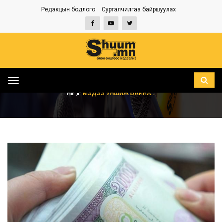
Редакцын бодлого
Сурталчилгаа байршуулах
Toggle
navigation
НҮҮР
МЭДЭЭ УНШИЖ БАЙНА...