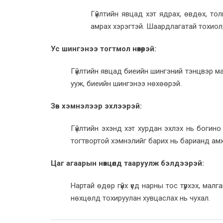
Гүйлтийн явцад хэт ядрах, өвдөх, тол
амрах хэрэгтэй. Шаардлагатай тохиол
Ус шингэнээ тогтмол нөхөөрэй:
Гүйлтийн явцад биеийн шингэний тэнцвэр ма
ууж, биеийн шингэнээ нөхөөрэй.
Зөв хэмнэлээр эхлээрэй:
Гүйлтийн эхэнд хэт хурдан эхлэх нь богин
тогтвортой хэмнэлийг барих нь барианд амж
Цаг агаарын нөхцөлд тааруулж бэлдээрэй:
Нартай өдөр гүйх үед нарны тос түрхэх, мал
нөхцөлд тохируулан хувцаслах нь чухал.