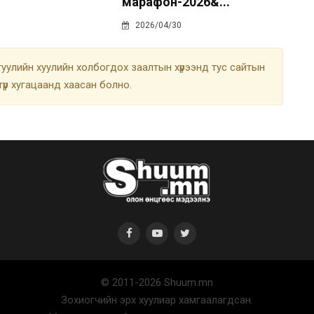
марафон-2026&...
2026/04/30
улийн хуулийн холбогдох заалтын хүрээнд тус сайтын
түр хугацаанд хаасан болно.
© 2011-2026 Shuum.mn
Зохиогчийн эрх хуулиар хамгаалагдсан.