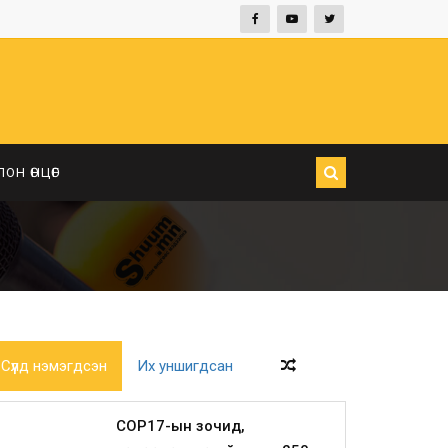
ЛОН ӨНЦӨГ
Сүүлд нэмэгдсэн
Их уншигдсан
COP17-ын зочид,