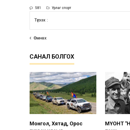
581
Урлаг спорт
Түгээх :
Өмнөх
САНАЛ БОЛГОХ
Монгол, Хятад, Орос
МҮОНТ "Н