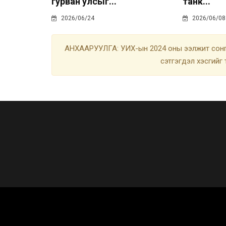
гурван улсыг...
танк...
2026/06/24
2026/06/08
АНХААРУУЛГА: УИХ-ын 2024 оны ээлжит сонгу
сэтгэгдэл хэсгийг 