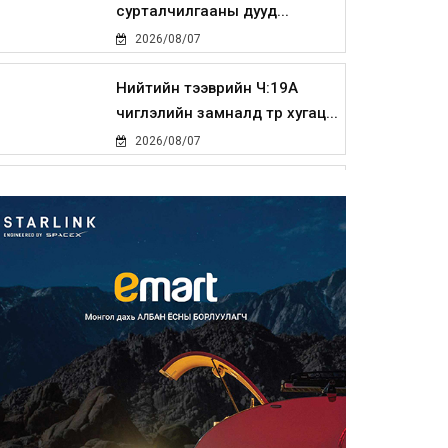
сурталчилгааны дууд...
2026/08/07
Нийтийн тээврийн Ч:19А
чиглэлийн замналд түр хугац...
2026/08/07
Автомашины улсын дугаар
сондгой тоогоор төгссөн бо...
2026/08/07
Улаанбаатарт өдөртөө 30 хэм
дулаан
2026/08/07
Улсын чанартай хатуу
хучилттай авто замын талаас
и...