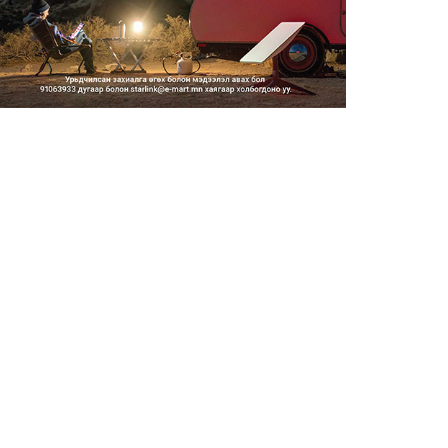
2026/08/06
Засгийн газар энэ оныг
дуустал санхүүгийн хэмнэлти...
2026/08/06
Шатахууны импортын гаалийн
албан татварыг 2027 оны...
2026/08/06
Стратегийн нөөцийн барааны
хяналтыг цахим системээ...
2026/08/06
Монгол Улс COP17 бага
хуралд 6.5 тэрбум
ам.доллары...