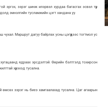
гой эргэх, зэрэг шинж илэрвэл хурдаа багасгах эсвэл түр
долд эмнэлгийн тусламжийн цэгт хандана уу.
ш чухал. Маршрут дагуу байрлах усны цэгүүдээс тогтмол ус
о хугацаанд ядраах эрсдэлтэй. Өөрийн бэлтгэлд тохирсон
илттай хүрэхэд тусална.
гай өмсөх зэрэг нь биеэ хамгаалахад тусална. Цаг агаарын