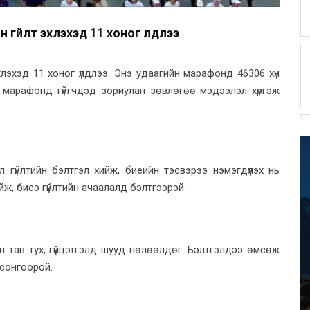
гүйлт эхлэхэд 11 хоног үлдлээ
лэхэд 11 хоног үлдлээ. Энэ удаагийн марафонд 46306 хүн
тэн марафонд гүйгчдэд зориулан зөвлөгөө мэдээлэл хүргэж
үйлтийн бэлтгэл хийж, биеийн тэсвэрээ нэмэгдүүлэх нь
ж, биеэ гүйлтийн ачаалалд бэлтгээрэй.
ийн тав тух, гүйцэтгэлд шууд нөлөөлдөг. Бэлтгэлдээ өмсөж
 сонгоорой.