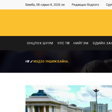
Бямба, 08 сарын 8, 2026 он
Редакцын бодлого
Сур
ОНЦЛОХ ШУУМ
УЛС ТӨР
НИЙГЭМ
ЭДИЙН ЗА
НҮҮР
МЭДЭЭ УНШИЖ БАЙНА...