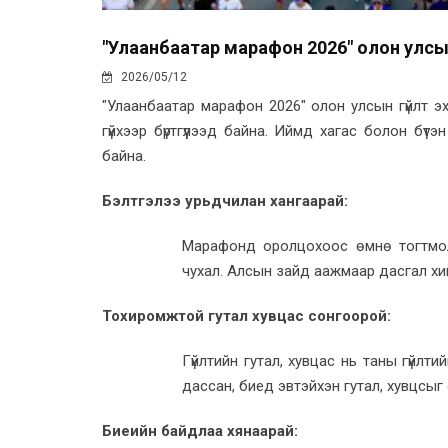
"Улаанбаатар марафон 2026" олон улсын 
2026/05/12
"Улаанбаатар марафон 2026" олон улсын гүйлт эх
гүйхээр бүртгүүлээд байна. Иймд хагас болон бү
байна.
Бэлтгэлээ урьдчилан хангаарай:
Марафонд оролцохоос өмнө тогтмол г
чухал. Алсын зайд аажмаар дасгал хий
Тохиромжтой гутал хувцас сонгоорой:
Гүйлтийн гутал, хувцас нь таны гүйлт
дассан, биед эвтэйхэн гутал, хувцсыг
Биеийн байдлаа хянаарай: