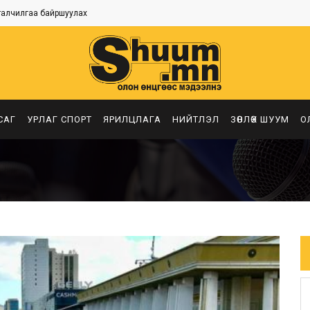
талчилгаа байршуулах
САГ
УРЛАГ СПОРТ
ЯРИЛЦЛАГА
НИЙТЛЭЛ
ЗӨВЛӨХ ШУУМ
О