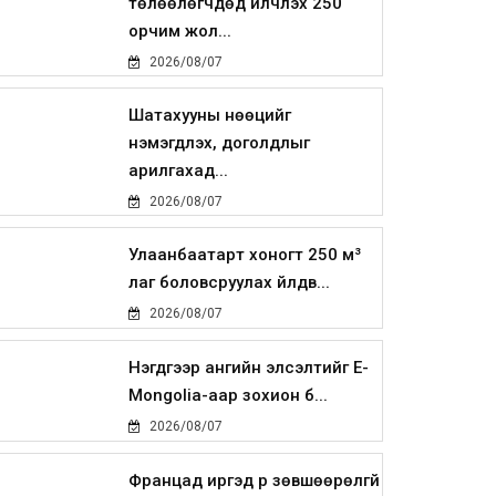
төлөөлөгчдөд үйлчлэх 250
орчим жол...
2026/08/07
Шатахууны нөөцийг
нэмэгдүүлэх, доголдлыг
арилгахад...
2026/08/07
Улаанбаатарт хоногт 250 м³
лаг боловсруулах үйлдв...
2026/08/07
Нэгдүгээр ангийн элсэлтийг E-
Mongolia-аар зохион б...
2026/08/07
Францад иргэд рүү зөвшөөрөлгүй