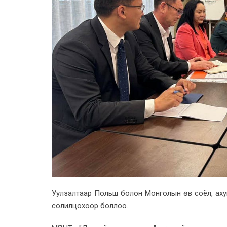
Уулзалтаар Польш болон Монголын өв соёл, аху
солилцохоор боллоо.