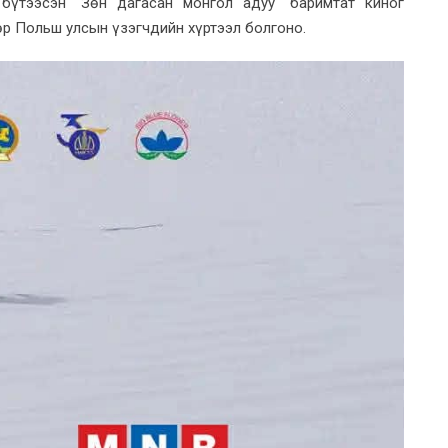
 бүтээсэн "Зөн дагасан монгол адуу" баримтат киног
р Польш улсын үзэгчдийн хүртээл болгоно.