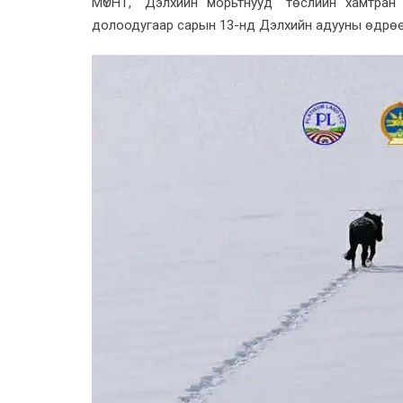
МҮОНТ, "Дэлхийн морьтнууд" төслийн хамтран
долоодугаар сарын 13-нд Дэлхийн адууны өдрөө