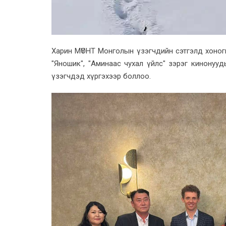
Харин МҮОНТ Монголын үзэгчдийн сэтгэлд хоног
"Яношик", "Аминаас чухал үйлс" зэрэг кинонууд
үзэгчдэд хүргэхээр боллоо.