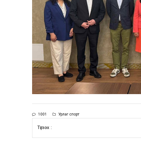
1001
Урлаг спорт
Түгээх :