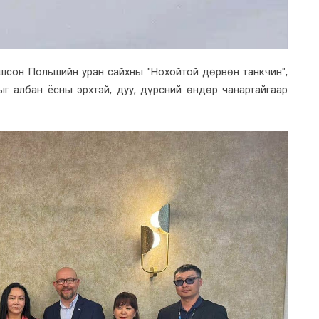
шсон Польшийн уран сайхны "Нохойтой дөрвөн танкчин",
ыг албан ёсны эрхтэй, дуу, дүрсний өндөр чанартайгаар