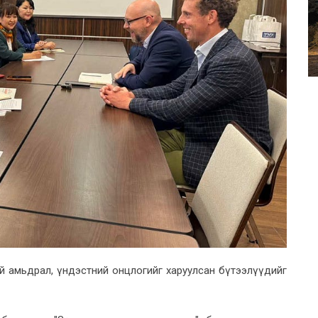
й амьдрал, үндэстний онцлогийг харуулсан бүтээлүүдийг