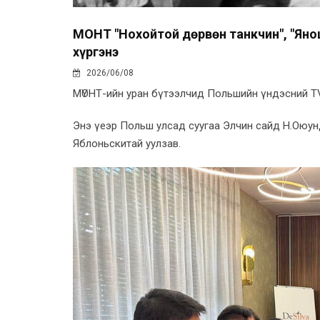
МҮОНТ "Нохойтой дөрвөн танкчин", "Яно
хүргэнэ
2026/06/08
МҮОНТ-ийн уран бүтээлчид Польшийн үндэсний T
Энэ үеэр Польш улсад суугаа Элчин сайд Н.Оюун
Яблоньскитай уулзав.