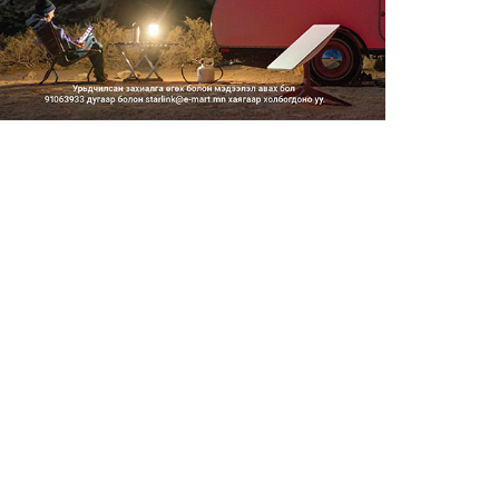
Тэгш, сондгойгоор замын
хөдөлгөөнд оролцох зохицуу...
2026/08/05
Тэгш, сондгойгоор хөдөлгөөнд
оролцуулах зохицуулал...
2026/08/05
Усны ослоор 59 хүн амь насаа
алджээ
2026/08/05
Гадаадын гэр бүлд үрчлэгдсэн
хүүхдүүд танилцах аял...
2026/08/05