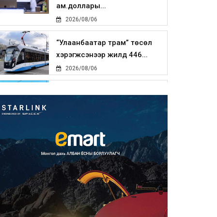
ам.доллары...
2026/08/06
“Улаанбаатар трам” төсөл
хэрэгжсэнээр жилд 446...
2026/08/06
Автомашины улсын дугаар
тэгш тоогоор төгссөн бол ө...
2026/08/06
Улаанбаатарт өдөртөө 29 хэм
дулаан
2026/08/06
Прокурорын байгууллага
өнгөрсөн долоо хоногт 29,44...
2026/08/05