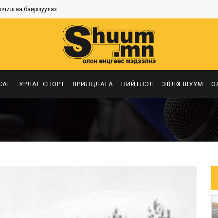
лчилгаа байршуулах
САГ
УРЛАГ СПОРТ
ЯРИЛЦЛАГА
НИЙТЛЭЛ
ЗӨВЛӨХ ШУУМ
О