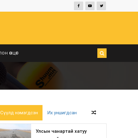
ЛОН ӨНЦӨГ
Сүүлд нэмэгдсэн
Их уншигдсан
Улсын чанартай хатуу