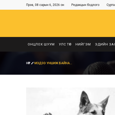
Пүрэв, 08 сарын 6, 2026 он
Редакцын бодлого
Сурта
ОНЦЛОХ ШУУМ
УЛС ТӨР
НИЙГЭМ
ЭДИЙН ЗА
НҮҮР
МЭДЭЭ УНШИЖ БАЙНА...