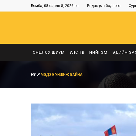
Бямба, 08 сарын 8, 2026 он
Редакцын бодлого
Сур
ОНЦЛОХ ШУУМ
УЛС ТӨР
НИЙГЭМ
ЭДИЙН ЗА
НҮҮР
МЭДЭЭ УНШИЖ БАЙНА...