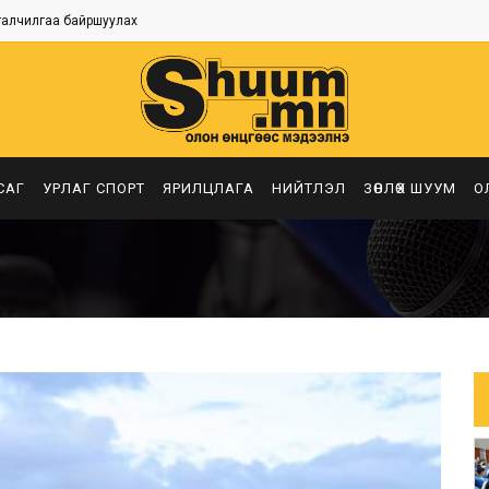
талчилгаа байршуулах
САГ
УРЛАГ СПОРТ
ЯРИЛЦЛАГА
НИЙТЛЭЛ
ЗӨВЛӨХ ШУУМ
О