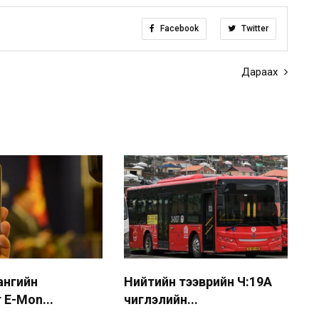
Facebook
Twitter
Дараах
 ангийн
Нийтийн тээврийн Ч:19А
 E-Mon...
чиглэлийн...