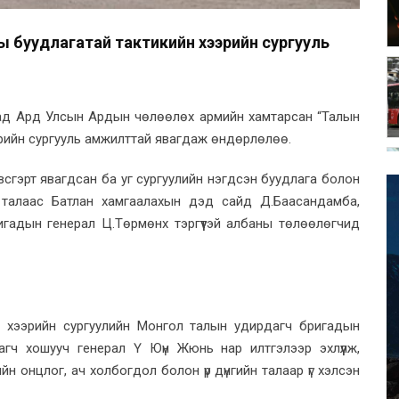
ы буудлагатай тактикийн хээрийн сургууль
ятад Ард Улсын Ардын чөлөөлөх армийн хамтарсан “Талын
эрийн сургууль амжилттай явагдаж өндөрлөлөө.
сгэрт явагдсан ба уг сургуулийн нэгдсэн буудлага болон
талаас Батлан хамгаалахын дэд сайд Д.Баасандамба,
гадын генерал Ц.Төрмөнх тэргүүтэй албаны төлөөлөгчид
” хээрийн сургуулийн Монгол талын удирдагч бригадын
гч хошууч генерал Ү Юүн Жюнь нар илтгэлээр эхлүүлж,
лийн онцлог, ач холбогдол болон үр дүнгийн талаар үг хэлсэн