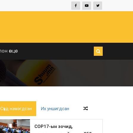
ЛОН ӨНЦӨГ
Сүүлд нэмэгдсэн
Их уншигдсан
COP17-ын зочид,