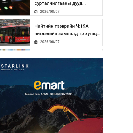
сурталчилгааны дууд...
2026/08/07
Нийтийн тээврийн Ч:19А
чиглэлийн замналд түр хугац...
2026/08/07
Автомашины улсын дугаар
сондгой тоогоор төгссөн бо...
2026/08/07
Улаанбаатарт өдөртөө 30 хэм
дулаан
2026/08/07
Улсын чанартай хатуу
хучилттай авто замын талаас
и...