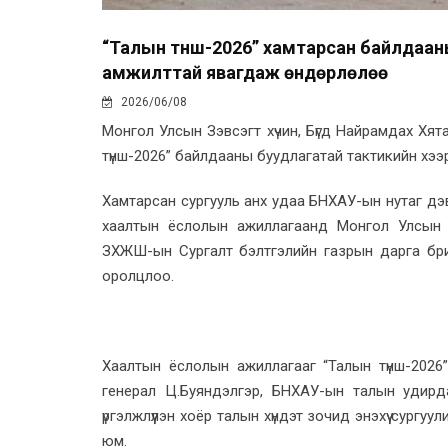
“Талын түнш-2026” хамтарсан байлдаан
амжилттай явагдаж өндөрлөлөө
2026/06/08
Монгол Улсын Зэвсэгт хүчин, Бүгд Найрамдах Х
түнш-2026” байлдааны буудлагатай тактикийн хэ
Хамтарсан сургууль анх удаа БНХАУ-ын нутаг дэв
хаалтын ёслолын ажиллагаанд Монгол Улсын 
ЗХЖШ-ын Сургалт бэлтгэлийн газрын дарга бри
оролцлоо.
Хаалтын ёслолын ажиллагааг “Талын түнш-2026
генерал Ц.Буяндэлгэр, БНХАУ-ын талын удирда
үргэлжлүүлэн хоёр талын хүндэт зочид энэхүү сургуу
юм.