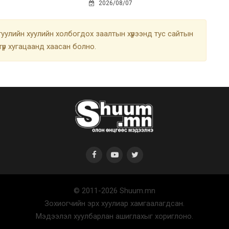
2026/08/07
улийн хуулийн холбогдох заалтын хүрээнд тус сайтын
түр хугацаанд хаасан болно.
© 2011-2026 Shuum.mn
Зохиогчийн эрх хуулиар хамгаалагдсан.
Мэдээлэл хуулбарлан ашиглахыг хориглоно.