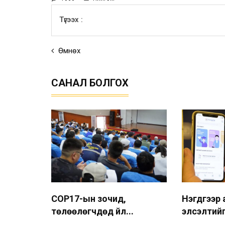
Түгээх :
Өмнөх
САНАЛ БОЛГОХ
COP17-ын зочид,
Нэгдүгээр
төлөөлөгчдөд үйл...
элсэлтийг