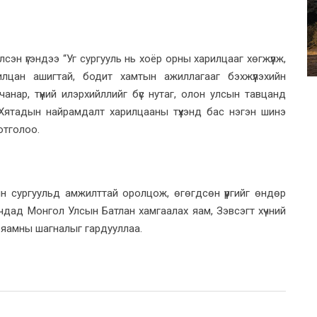
н үгэндээ “Уг сургууль нь хоёр орны харилцааг хөгжүүлж,
рилцан ашигтай, бодит хамтын ажиллагааг бэхжүүлэхийн
ар, түүний илэрхийллийг бүс нутаг, олон улсын тавцанд
 Хятадын найрамдалт харилцааны түүхэнд бас нэгэн шинэ
отголоо.
 сургуульд амжилттай оролцож, өгөгдсөн үүргийг өндөр
гчдад Монгол Улсын Батлан хамгаалах яам, Зэвсэгт хүчний
яамны шагналыг гардууллаа.