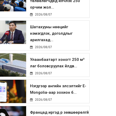
төлөөлөгчдөд үйлчлэх 250
орчим жол...
2026/08/07
Шатахууны нөөцийг
нэмэгдүүлэх, доголдлыг
арилгахад...
2026/08/07
Улаанбаатарт хоногт 250 м³
лаг боловсруулах үйлдв...
2026/08/07
Нэгдүгээр ангийн элсэлтийг E-
Mongolia-аар зохион б...
2026/08/07
Францад иргэд рүү зөвшөөрөлгүй