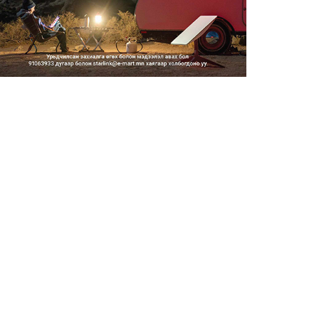
2026/08/06
Засгийн газар энэ оныг
дуустал санхүүгийн хэмнэлти...
2026/08/06
Шатахууны импортын гаалийн
албан татварыг 2027 оны...
2026/08/06
Стратегийн нөөцийн барааны
хяналтыг цахим системээ...
2026/08/06
Монгол Улс COP17 бага
хуралд 6.5 тэрбум
ам.доллары...