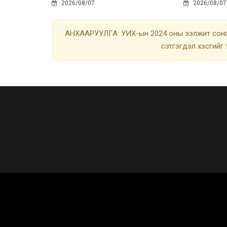
2026/08/07
2026/08/07
АНХААРУУЛГА: УИХ-ын 2024 оны ээлжит сонгу
сэтгэгдэл хэсгийг 