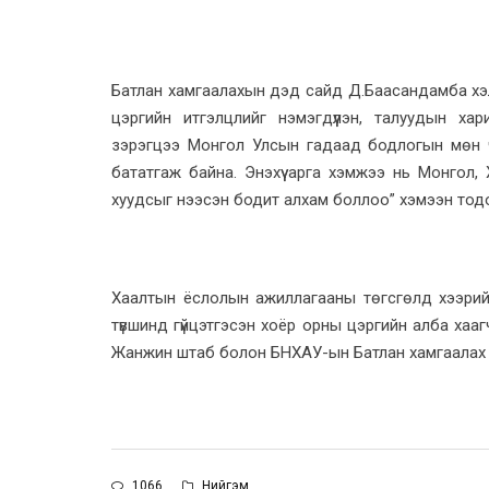
Батлан хамгаалахын дэд сайд Д.Баасандамба хэлсэ
цэргийн итгэлцлийг нэмэгдүүлэн, талуудын ха
зэрэгцээ Монгол Улсын гадаад бодлогын мөн чан
бататгаж байна. Энэхүү арга хэмжээ нь Монгол,
хуудсыг нээсэн бодит алхам боллоо” хэмээн тод
Хаалтын ёслолын ажиллагааны төгсгөлд хээрийн
түвшинд гүйцэтгэсэн хоёр орны цэргийн алба хаа
Жанжин штаб болон БНХАУ-ын Батлан хамгаалах 
1066
Нийгэм