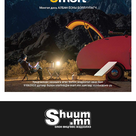
2026/08/07
Улсын чанартай хатуу хучилттай
авто замын талаас и...
2026/08/06
Засгийн газар энэ оныг дуустал
санхүүгийн хэмнэлти...
2026/08/06
Шатахууны импортын гаалийн албан
татварыг 2027 оны...
2026/08/06
Стратегийн нөөцийн барааны