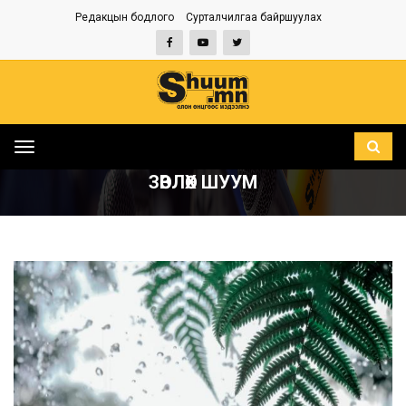
Редакцын бодлого
Сурталчилгаа байршуулах
Toggle
НҮҮР
ЗӨВЛӨХ ШУУМ
navigation
ЗӨВЛӨХ ШУУМ