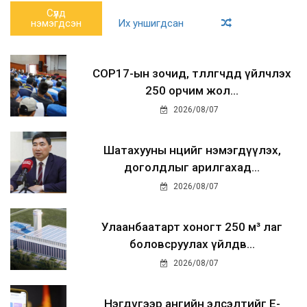
Сүүлд
нэмэгдсэн
Их уншигдсан
COP17-ын зочид, төлөөлөгчдөд үйлчлэх
250 орчим жол...
2026/08/07
Шатахууны нөөцийг нэмэгдүүлэх,
доголдлыг арилгахад...
2026/08/07
Улаанбаатарт хоногт 250 м³ лаг
боловсруулах үйлдв...
2026/08/07
Нэгдүгээр ангийн элсэлтийг E-