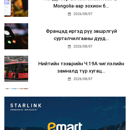
Mongolia-аар зохион б...
2026/08/07
Францад иргэд рүү зөвшөөрөлгүй
сурталчилгааны дууд...
2026/08/07
Нийтийн тээврийн Ч:19А чиглэлийн
замналд түр хугац...
2026/08/07
Автомашины улсын дугаар сондгой
тоогоор төгссөн бо...
2026/08/07
Улаанбаатарт өдөртөө 30 хэм дулаан