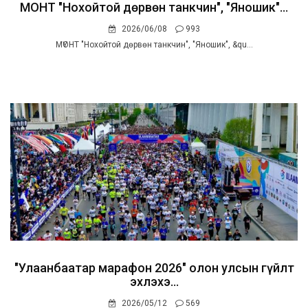
МҮОНТ "Нохойтой дөрвөн танкчин", "Яношик"...
2026/06/08
993
МҮОНТ "Нохойтой дөрвөн танкчин", "Яношик", &qu...
"Улаанбаатар марафон 2026" олон улсын гүйлт
эхлэхэ...
2026/05/12
569