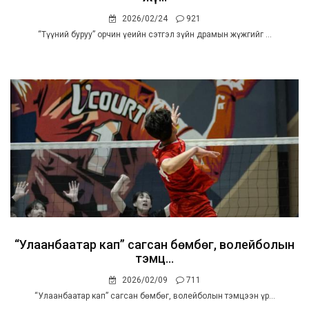
2026/02/24
921
“Түүний буруу” орчин үеийн сэтгэл зүйн драмын жүжгийг ...
“Улаанбаатар кап” сагсан бөмбөг, волейболын
тэмц...
2026/02/09
711
“Улаанбаатар кап” сагсан бөмбөг, волейболын тэмцээн үр...