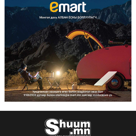
Улаанбаатарт өдөртөө 29 хэм
дулаан
2026/08/06
Прокурорын байгууллага өнгөрсөн
долоо хоногт 29,44...
2026/08/05
Тэгш, сондгойгоор замын
хөдөлгөөнд оролцох зохицуу...
2026/08/05
Тэгш, сондгойгоор хөдөлгөөнд
оролцуулах зохицуулал...
2026/08/05