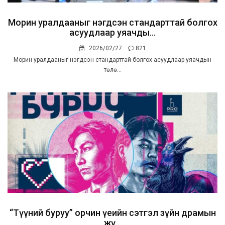
Морин уралдааныг нэгдсэн стандарттай болгох
асуудлаар уяачды...
2026/02/27
821
Морин уралдааныг нэгдсэн стандарттай болгох асуудлаар уяачдын
төлө...
“Түүний буруу” орчин үеийн сэтгэл зүйн драмын
жү...