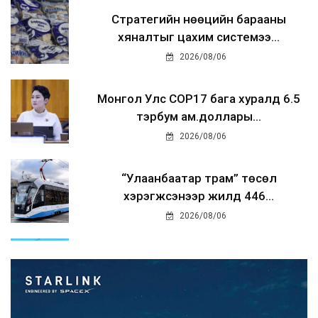
Стратегийн нөөцийн барааны
хяналтыг цахим системээ...
2026/08/06
Монгол Улс COP17 бага хуралд 6.5
тэрбум ам.доллары...
2026/08/06
“Улаанбаатар трам” төсөл
хэрэгжсэнээр жилд 446...
2026/08/06
Автомашины улсын дугаар тэгш
тоогоор төгссөн бол ө...
2026/08/06