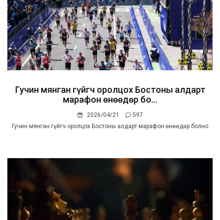
Гучин мянган гүйгч оролцох Бостоны алдарт
марафон өнөөдөр бо...
2026/04/21
597
Гучин мянган гүйгч оролцох Бостоны алдарт марафон өнөөдөр болно