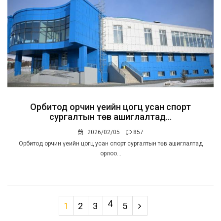
Орбитод орчин үеийн цогц усан спорт
сургалтын төв ашиглалтад...
2026/02/05
857
Орбитод орчин үеийн цогц усан спорт сургалтын төв ашиглалтад
орлоо...
4
1
2
3
5