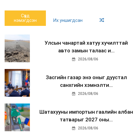
Сүүлд
нэмэгдсэн
Их уншигдсан
Улсын чанартай хатуу хучилттай
авто замын талаас и...
2026/08/06
Засгийн газар энэ оныг дуустал
санхүүгийн хэмнэлти...
2026/08/06
Шатахууны импортын гаалийн албан
татварыг 2027 оны...
2026/08/06