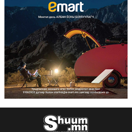
Улаанбаатарт өдөртөө 30 хэм дулаан
2026/08/07
Улсын чанартай хатуу хучилттай
авто замын талаас и...
2026/08/06
Засгийн газар энэ оныг дуустал
санхүүгийн хэмнэлти...
2026/08/06
Шатахууны импортын гаалийн албан
татварыг 2027 оны...
2026/08/06