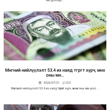
ам.долларт...
Мөнгөний нийлүүлэлт 53.4 их наяд төгрөгт хүрч, өмнөх
оны мөн...
2026/07/21
621
Мөнгөний нийлүүлэлт 53.4 их наяд төгрөгт хүрч, өмнөх оны мөн үеэс ...