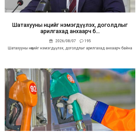
Шатахууны нөөцийг нэмэгдүүлэх, доголдлыг
арилгахад анхаарч б...
2026/08/07
195
Шатахууны нөөцийг нэмэгдүүлэх, доголдлыг арилгахад анхаарч байна