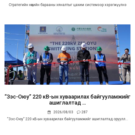
Стратегийн нөөцийн барааны хяналтыг цахим системээр хэрэгжүүлнэ
“Зэс-Оюу” 220 кВ-ын хуваарилах байгууламжийг
ашиглалтад ...
2026/08/03
287
“Зэс-Оюу” 220 кВ-ын хуваарилах байгууламжийг ашиглалтад оруулл...