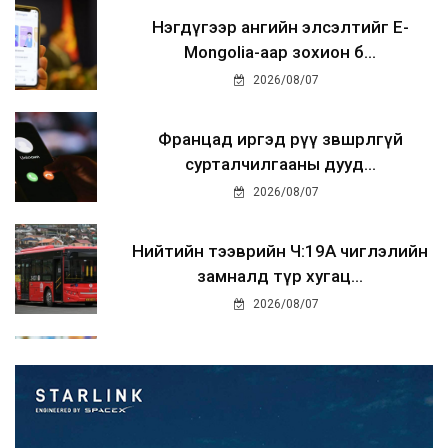
Нэгдүгээр ангийн элсэлтийг E-
Mongolia-аар зохион б...
2026/08/07
Францад иргэд рүү зөвшөөрөлгүй
сурталчилгааны дууд...
2026/08/07
Нийтийн тээврийн Ч:19А чиглэлийн
замналд түр хугац...
2026/08/07
Автомашины улсын дугаар сондгой
тоогоор төгссөн бо...
2026/08/07