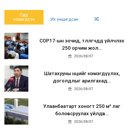
Сүүлд
нэмэгдсэн
Их уншигдсан
COP17-ын зочид, төлөөлөгчдөд үйлчлэх
250 орчим жол...
2026/08/07
Шатахууны нөөцийг нэмэгдүүлэх,
доголдлыг арилгахад...
2026/08/07
Улаанбаатарт хоногт 250 м³ лаг
боловсруулах үйлдв...
2026/08/07