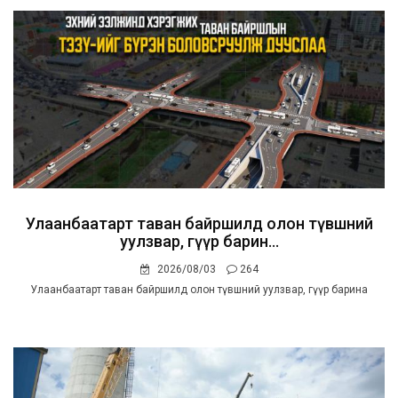
Улаанбаатарт таван байршилд олон түвшний
уулзвар, гүүр барин...
2026/08/03
264
Улаанбаатарт таван байршилд олон түвшний уулзвар, гүүр барина