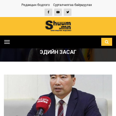
Редакцын бодлого
Сурталчилгаа байршуулах
Toggle
НҮҮР
ЭДИЙН ЗАСАГ
navigation
ЭДИЙН ЗАСАГ