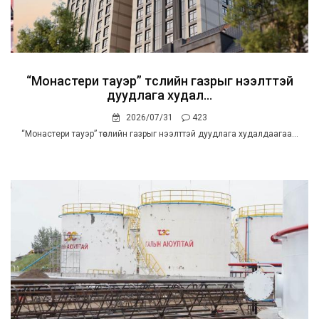
“Монастери тауэр” төслийн газрыг нээлттэй
дуудлага худал...
2026/07/31
423
“Монастери тауэр” төслийн газрыг нээлттэй дуудлага худалдаагаа...