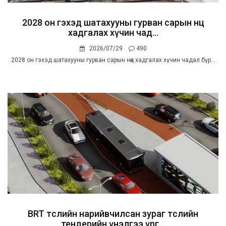
2028 он гэхэд шатахууны гурван сарын нөөц
хадгалах хүчин чад...
2026/07/29
490
2028 он гэхэд шатахууны гурван сарын нөөц хадгалах хүчин чадал бүр...
BRT төслийн нарийвчилсан зураг төслийн
тендерийн үнэлгээ үрг...