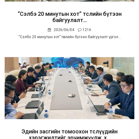
“Сэлбэ 20 минутын хот” төслийн бүтээн
байгуулалт...
2026/06/04
1216
“Сэлбэ 20 минутын хот” төслийн бүтээн байгуулалт үргэл...
Эдийн засгийн томоохон төслүүдийн
хэрэгжилтийг эрчимжүүлж, х...