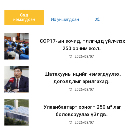
Сүүлд
нэмэгдсэн
Их уншигдсан
COP17-ын зочид, төлөөлөгчдөд үйлчлэх
250 орчим жол...
2026/08/07
Шатахууны нөөцийг нэмэгдүүлэх,
доголдлыг арилгахад...
2026/08/07
Улаанбаатарт хоногт 250 м³ лаг
боловсруулах үйлдв...
2026/08/07