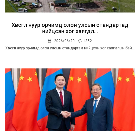
Хөвсгөл нуур орчимд олон улсын стандартад
нийцсэн хог хаягдл...
2026/06/29
1352
Хөвсгөл нуур орчимд олон улсын стандартад нийцсэн хог хаягдлын бай...