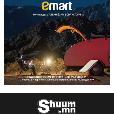
Улаанбаатарт өдөртөө 30 хэм дулаан
2026/08/07
Улсын чанартай хатуу хучилттай
авто замын талаас и...
2026/08/06
Засгийн газар энэ оныг дуустал
санхүүгийн хэмнэлти...
2026/08/06
Шатахууны импортын гаалийн албан
татварыг 2027 оны...
2026/08/06