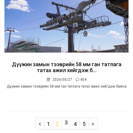
Дүүжин замын тээврийн 58 мм ган татлага
татах ажил хийгдэж б...
2026/05/27
454
Дүүжин замын тээврийн 58 мм ган татлага татах ажил хийгдэж байна
3
1
2
4
5