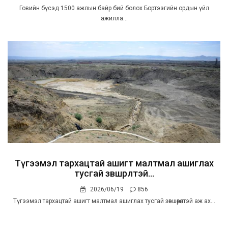
Говийн бүсэд 1500 ажлын байр бий болох Бортээгийн ордын үйл
ажилла...
Түгээмэл тархацтай ашигт малтмал ашиглах
тусгай зөвшөөрөлтэй...
2026/06/19
856
Түгээмэл тархацтай ашигт малтмал ашиглах тусгай зөвшөөрөлтэй аж ах...