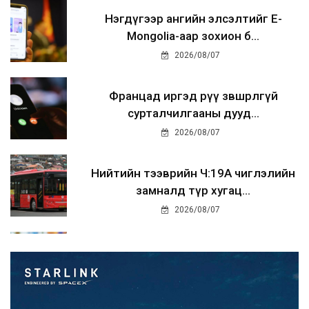
Нэгдүгээр ангийн элсэлтийг E-
Mongolia-аар зохион б...
2026/08/07
Францад иргэд рүү зөвшөөрөлгүй
сурталчилгааны дууд...
2026/08/07
Нийтийн тээврийн Ч:19А чиглэлийн
замналд түр хугац...
2026/08/07
Автомашины улсын дугаар сондгой
тоогоор төгссөн бо...
2026/08/07