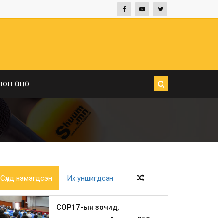
ЛОН ӨНЦӨГ
Сүүлд нэмэгдсэн
Их уншигдсан
COP17-ын зочид,