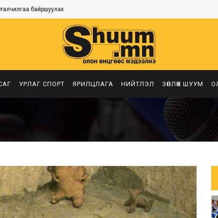
рталчилгаа байршуулах
САГ
УРЛАГ СПОРТ
ЯРИЛЦЛАГА
НИЙТЛЭЛ
ЗӨВЛӨХ ШУУМ
О