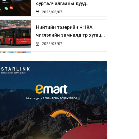
сурталчилгааны дууд...
2026/08/07
Нийтийн тээврийн Ч:19А
чиглэлийн замналд түр хугац...
2026/08/07
Автомашины улсын дугаар
сондгой тоогоор төгссөн бо...
2026/08/07
Улаанбаатарт өдөртөө 30 хэм
дулаан
2026/08/07
Улсын чанартай хатуу
хучилттай авто замын талаас
и...