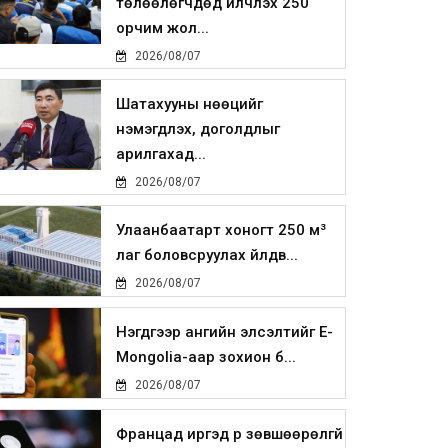
төлөөлөгчдөд үйлчлэх 250
орчим жол...
2026/08/07
Шатахууны нөөцийг
нэмэгдүүлэх, доголдлыг
арилгахад...
2026/08/07
Улаанбаатарт хоногт 250 м³
лаг боловсруулах үйлдв...
2026/08/07
Нэгдүгээр ангийн элсэлтийг E-
Mongolia-аар зохион б...
2026/08/07
Францад иргэд рүү зөвшөөрөлгүй