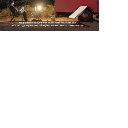
2026/08/06
Засгийн газар энэ оныг
дуустал санхүүгийн хэмнэлти...
2026/08/06
Шатахууны импортын гаалийн
албан татварыг 2027 оны...
2026/08/06
Стратегийн нөөцийн барааны
хяналтыг цахим системээ...
2026/08/06
Монгол Улс COP17 бага
хуралд 6.5 тэрбум
ам.доллары...