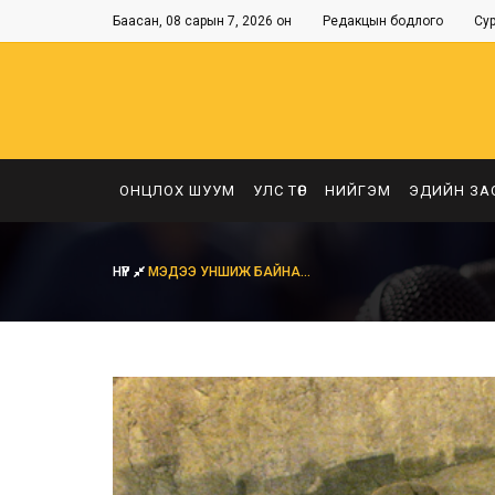
Баасан, 08 сарын 7, 2026 он
Редакцын бодлого
Су
ОНЦЛОХ ШУУМ
УЛС ТӨР
НИЙГЭМ
ЭДИЙН ЗА
НҮҮР
МЭДЭЭ УНШИЖ БАЙНА...