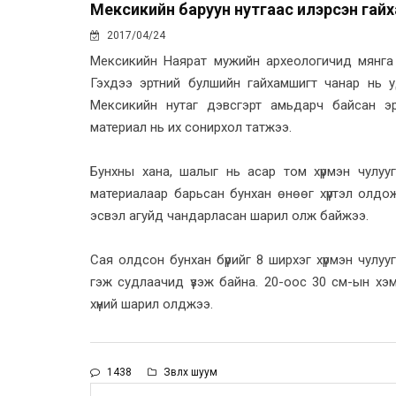
Мексикийн баруун нутгаас илэрсэн га
2017/04/24
Мексикийн Наярат мужийн археологичид мянга 
Гэхдээ эртний булшийн гайхамшигт чанар нь 
Мексикийн нутаг дэвсгэрт амьдарч байсан эр
материал нь их сонирхол татжээ.
Бунхны хана, шалыг нь асар том хүрмэн чулуу
материалаар барьсан бунхан өнөөг хүртэл олдо
эсвэл агуйд чандарласан шарил олж байжээ.
Сая олдсон бунхан бүрийг 8 ширхэг хүрмэн чулу
гэж судлаачид үзэж байна. 20-оос 30 см-ын хэм
хүний шарил олджээ.
1438
Зөвлөх шуум