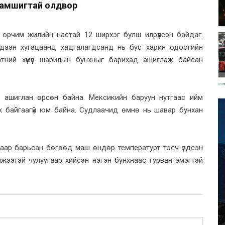
йхамшигтай олдвор
орчим жилийн настай 12 ширхэг булш илрүүлсэн байдаг.
удаан хугацаанд хадгалагдсанд нь бус харин одоогийн
тний хүмүүс шарилын бунхныг барихад ашиглаж байсан
г ашиглан өрсөн байна. Мексикийн баруун нутгаас ийм
ж байгаагүй юм байна. Судлаачид өмнө нь шавар бунхан
угаар барьсан бөгөөд маш өндөр температурт тэсч үлдсэн
жээтэй чулуугаар хийсэн нэгэн бунхнаас гурван эмэгтэй