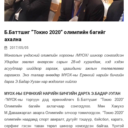
Б.Баттүшиг “Токио 2020” олимпийн багийг
ахална
2017/05/05
Монголын үндэсний олимпийн хорооны /МҮОХ/ шинээр сонгогдсон
Удирдах зөвлөл өнгөрсөн сарын 28-нд хуралдаж, хэд хэдэн
асуудлаар шийдвэр гаргаж, цаашдыни ажлын төлөвлөгөөг
гаргажээ. Энэ талаар өнөөдөр МҮОХ-ны Ерөнхий нарийн бичгийн
дарга Э.Бадар-Ууган нар мэдээлэл хийлээ
МҮОХ-НЫ ЕРӨНХИЙ НАРИЙН БИЧГИЙН ДАРГА Э.БАДАР-УУГАН
-“МҮОХ-ны тэргүүн дэд ерөнхийлөгч Б.Баттүшиг “Токио 2020”
Олимпийн багийн ахлагчаар сонгогдлоо. Мөн Хакухо
М.Даваажаргал аварга Олимпийн элчээр томилогдсон. “Токио 2020”
олимпийн наадамд спорт авиралт, дугуйт тэшүүр, бэйсбол, каратэ,
серфинг гэсэн таван төрөл шинээр нэмэгдсэн байгаа. Үүнтэй