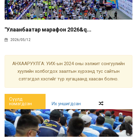
"Улаанбаатар марафон 2026&q...
2026/05/12
АНХААРУУЛГА: УИХ-ын 2024 оны ээлжит сонгуулийн
хуулийн холбогдох заалтын хүрээнд тус сайтын
сэтгэгдэл хэсгийг түр хугацаанд хаасан болно.
Сүүлд
нэмэгдсэн
Их уншигдсан