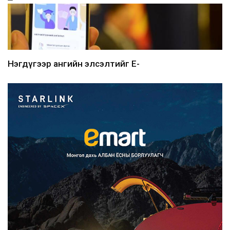
Нэгдүгээр ангийн элсэлтийг E-
Mongolia-аар зохион б...
2026/08/07
Францад иргэд рүү зөвшөөрөлгүй
сурталчилгааны дууд...
2026/08/07