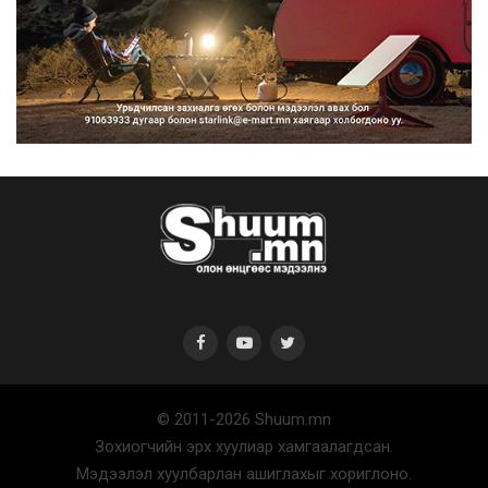
Нийтийн тээврийн Ч:19А чиглэлийн
замналд түр хугац...
2026/08/07
Автомашины улсын дугаар сондгой
тоогоор төгссөн бо...
2026/08/07
© 2011-2026 Shuum.mn
Улаанбаатарт өдөртөө 30 хэм дулаан
Зохиогчийн эрх хуулиар хамгаалагдсан.
2026/08/07
Мэдээлэл хуулбарлан ашиглахыг хориглоно.