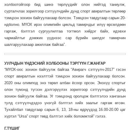
холбоотойгоор бид шинэ төрлүүдийг олон нийтэд таниулж,
сурталчлах зорилгоор сэтгүүлчдийн дунд спорт авиралтын төрлөөр
тэмцээн зохион байгуулахаар болсон. Тэмцээн тавдугаар сарын 20-
ндболно. МҮОХ ирэх олимпийн цикльд тамирчдыг илүү өрсөлдөөн
гаргаж, бэлтгэл сургуулилтаа тогтмол хийдэг байх, идэвхи
чармайлтыг дэмжих үүднээс сар бүрийн шилдэг тамирчин
шалгаруулахаар ажиллаж байгаа”.
УУЛЧДЫН ҮНДЭСНИЙ ХОЛБООНЫ ТЭРГҮҮН Г.ЖАНГАР
“МҮОХ-оос зохион байгуулж байгаа “Авирагч сэтгүүлч-2017” гэсэн
спорт авиралтын нээлттэй тэмцээн зохион байгуулахаар болсон.
2020 оны олимпод энэ төрөл албан ёсоор орсон. Энэхүү спортыг
олон түмэнд түгээн дэлгэрүүлэх зорилгоор сэтгүүлчдийн дунд
зохион байгуулж байгаа. Уг тэмцээнд оролцож бэлтгэлээ хангахын
тулд сэтгүүлчдэдээ үнэгүй бэлтгэл хийх заалыг гаргаж өгсөн.
Тухайлбал тавдугаар сарын 6, 13, 18-ны өдрүүдэд 16.00-20.00 цаг
хүртэл “Ursa” спорт төвд бэлтгэл хийх боломжтой” гэлээ.
Г.ТҮШИГ