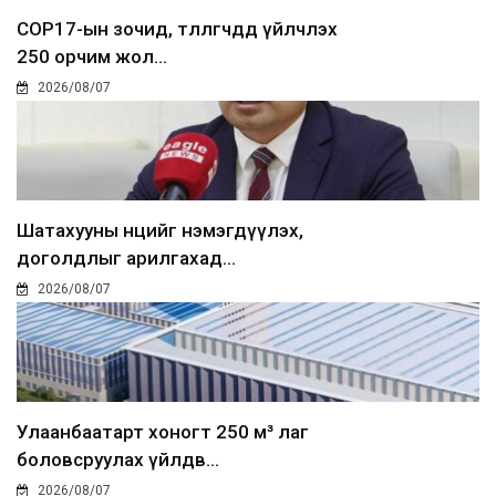
COP17-ын зочид, төлөөлөгчдөд үйлчлэх
250 орчим жол...
2026/08/07
Шатахууны нөөцийг нэмэгдүүлэх,
доголдлыг арилгахад...
2026/08/07
Улаанбаатарт хоногт 250 м³ лаг
боловсруулах үйлдв...
2026/08/07