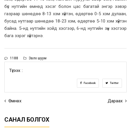
бүс нутгийн өмнөд хэсэг болон цас багатай энгэр ээвэр
газраар шөнөдөө 8-13 хэм хүйтэн, өдөртөө 0-5 хэм дулаан,
бусад нутгаар шөнөдөө 18-23 хэм, өдөртөө 5-10 хэм хүйтэн
байна. 5-нд нутгийн хойд хэсгээр, 6-нд нутгийн зүүн хэсгээр
бага зэрэг хүйтэрнэ.
1188
Зөвлөх шуум
Түгээх :
Facebook
Twitter
Өмнөх
Дараах
САНАЛ БОЛГОХ