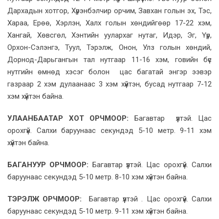
Дархадын хотгор, Хүрэнбэлчир орчим, Завхан голын эх, Тэс,
Хараа, Ерөө, Хэрлэн, Халх голын хөндийгөөр 17-22 хэм,
Хангай, Хөвсгөл, Хэнтийн уулархаг нутаг, Идэр, Эг, Үүр,
Орхон-Сэлэнгэ, Туул, Тэрэлж, Онон, Улз голын хөндий,
Дорнод-Дарьгангын тал нутгаар 11-16 хэм, говийн бүс
нутгийн өмнөд хэсэг болон цас багатай энгэр ээвэр
газраар 2 хэм дулаанаас 3 хэм хүйтэн, бусад нутгаар 7-12
хэм хүйтэн байна.
УЛААНБААТАР ХОТ ОРЧМООР:
Багавтар үүлтэй. Цас
орохгүй. Салхи баруунаас секундэд 5-10 метр. 9-11 хэм
хүйтэн байна.
БАГАНУУР ОРЧМООР:
Багавтар үүлтэй. Цас орохгүй. Салхи
баруунаас секундэд 5-10 метр. 8-10 хэм хүйтэн байна.
ТЭРЭЛЖ ОРЧМООР:
Багавтар үүлтэй . Цас орохгүй. Салхи
баруунаас секундэд 5-10 метр. 9-11 хэм хүйтэн байна.