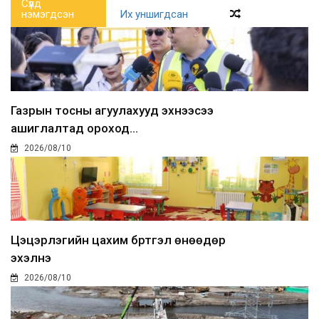
Сүүлд
нэмэгдсэн
Их уншигдсан
Газрын тосны агуулахууд эхнээсээ
ашиглалтад ороход...
2026/08/10
Цэцэрлэгийн цахим бүртгэл өнөөдөр
эхэлнэ
2026/08/10