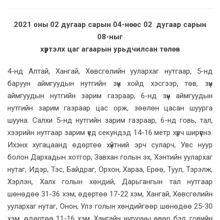
2021 оны 02 дугаар сарын 04-нөөс 02 дугаар сарын
08-ныг
хүртэлх цаг агаарын урьдчилсан төлөв
4-нд Алтай, Хангай, Хөвсгөлийн уулархаг нутгаар, 5-нд
баруун аймгуудын нутгийн зүүн хойд хэсгээр, төв, зүүн
аймгуудын нутгийн зарим газраар, 6-нд зүүн аймгуудын
нутгийн зарим газраар цас орж, зөөлөн цасан шуурга
шууна. Салхи 5-нд нутгийн зарим газраар, 6-нд говь, тал,
хээрийн нутгаар зарим үед секундэд 14-16 метр хүрч ширүүснэ.
Ихэнх хугацаанд өдөртөө хүйтний эрч суларч, Увс нуур
болон Дархадын хотгор, Завхан голын эх, Хэнтийн уулархаг
нутаг, Идэр, Тэс, Байдраг, Орхон, Хараа, Ерөө, Туул, Тэрэлж,
Хэрлэн, Халх голын хөндий, Дарьгангын тал нутгаар
шөнөдөө 31-36 хэм, өдөртөө 17-22 хэм, Хангай, Хөвсгөлийн
уулархаг нутаг, Онон, Улз голын хөндийгөөр шөнөдөө 25-30
хэм, өдөртөө 11-16 хэм, Хангайн нурууны өвөр бэл, говийн