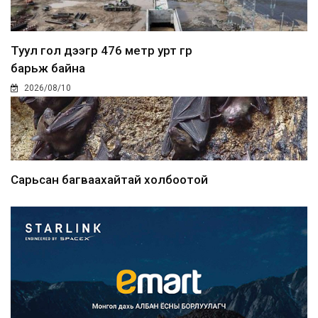
Туул гол дээгүүр 476 метр урт гүүр
барьж байна
2026/08/10
Сарьсан багваахайтай холбоотой
дуудлагыг Нийслэлий...
2026/08/10
Улсын дугаарын тэгш, сондгойгоор