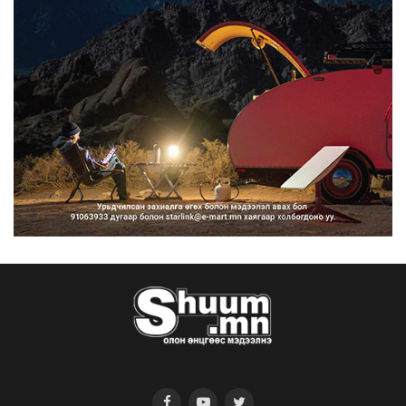
ангилан хөдөлгөөн...
2026/08/10
Нарантуул, Дүнжингарав, Шинэ 100
айл худалдааны тө...
2026/08/10
КОП17-д ажиллах онцгой байдлын
бүрэлдэхүүн хамтарс...
2026/08/10