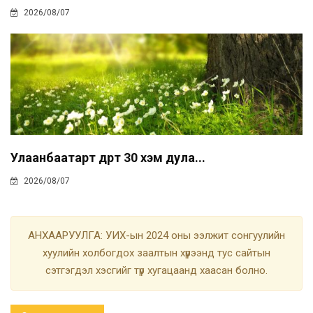
2026/08/07
Улаанбаатарт өдөртөө 30 хэм дула...
2026/08/07
АНХААРУУЛГА: УИХ-ын 2024 оны ээлжит сонгуулийн
хуулийн холбогдох заалтын хүрээнд тус сайтын
сэтгэгдэл хэсгийг түр хугацаанд хаасан болно.