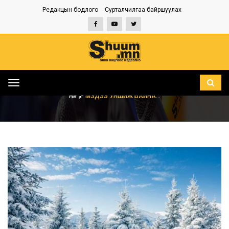
Редакцын бодлого
Сурталчилгаа байршуулах
Toggle
navigation
НҮҮР
МЭДЭЭ УНШИЖ БАЙНА...