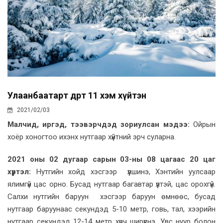
Улаанбаатарт өдөртөө 11 хэм хүйтэн
2021/02/03
Малч­ид, иргэд, тээвэрчдэд зориулсан мэдээ:
Ойрын
хоёр хоногтоо ихэнх нутгаар хүйтний эрч суларна.
2021 оны 02 дугаар сарын 03-ны 08 цагаас 20 цаг
хүртэл:
Нутгийн хойд хэсгээр үүлшинэ, Хэнтийн уулсаар
ялимгүй цас орно. Бусад нутгаар багавтар үүлтэй, цас орохгүй.
Салхи нутгийн баруун хэсгээр баруун өмнөөс, бусад
нутгаар баруунаас секундэд 5-10 метр, говь, тал, хээрийн
нутгаар секундэд 12-14 метр хүрч ширүүснэ. Увс нуур болон