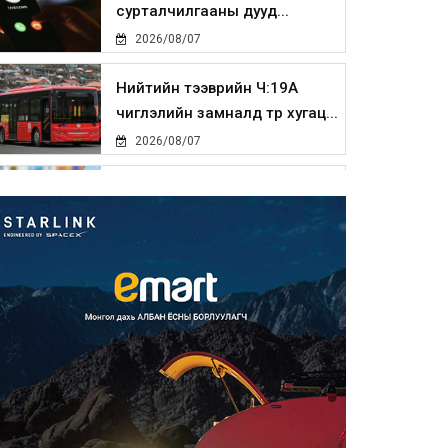
сурталчилгааны дууд...
2026/08/07
Нийтийн тээврийн Ч:19А
чиглэлийн замналд түр хугац...
2026/08/07
Автомашины улсын дугаар
сондгой тоогоор төгссөн бо...
2026/08/07
Улаанбаатарт өдөртөө 30 хэм
дулаан
2026/08/07
Улсын чанартай хатуу
хучилттай авто замын талаас
и...