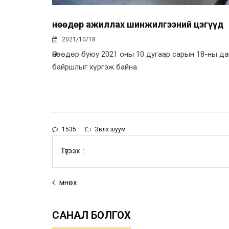
Өнөөдөр ажиллах шинжилгээний цэгүүд
2021/10/18
Өнөөдөр буюу 2021 оны 10 дугаар сарын 18-ны д
байршлыг хүргэж байна.
1535
Зөвлөх шуум
Түгээх :
Өмнөх
САНАЛ БОЛГОХ