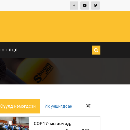
ЛОН ӨНЦӨГ
Сүүлд нэмэгдсэн
Их уншигдсан
COP17-ын зочид,