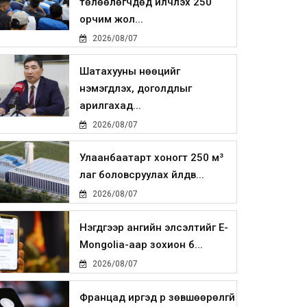
төлөөлөгчдөд үйлчлэх 250
орчим жол...
2026/08/07
Шатахууны нөөцийг
нэмэгдүүлэх, доголдлыг
арилгахад...
2026/08/07
Улаанбаатарт хоногт 250 м³
лаг боловсруулах үйлдв...
2026/08/07
Нэгдүгээр ангийн элсэлтийг E-
Mongolia-аар зохион б...
2026/08/07
Францад иргэд рүү зөвшөөрөлгүй