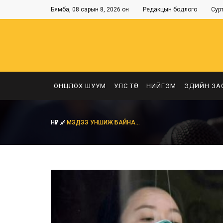
Бямба, 08 сарын 8, 2026 он
Редакцын бодлого
Сур
ОНЦЛОХ ШУУМ
УЛС ТӨР
НИЙГЭМ
ЭДИЙН ЗА
НҮҮР
МЭДЭЭ УНШИЖ БАЙНА...