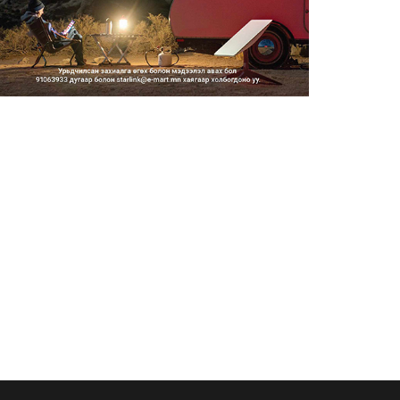
2026/08/06
Засгийн газар энэ оныг
дуустал санхүүгийн хэмнэлти...
2026/08/06
Шатахууны импортын гаалийн
албан татварыг 2027 оны...
2026/08/06
Стратегийн нөөцийн барааны
хяналтыг цахим системээ...
2026/08/06
Монгол Улс COP17 бага
хуралд 6.5 тэрбум
ам.доллары...