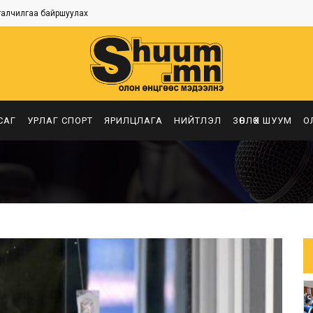
талчилгаа байршуулах
САГ
УРЛАГ СПОРТ
ЯРИЛЦЛАГА
НИЙТЛЭЛ
ЗӨВЛӨХ ШУУМ
О