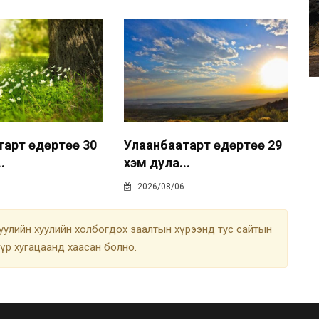
тарт өдөртөө 30
Улаанбаатарт өдөртөө 29
.
хэм дула...
2026/08/06
улийн хуулийн холбогдох заалтын хүрээнд тус сайтын
түр хугацаанд хаасан болно.