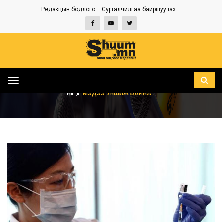
Редакцын бодлого
Сурталчилгаа байршуулах
Toggle
navigation
НҮҮР
МЭДЭЭ УНШИЖ БАЙНА...