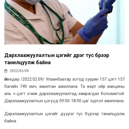
Дархлаажуулалтын цэгийг дүүрэг тус бүрээр
танилцуулж байна
2022/02/09
Өнөөдөр /2022.02.09/ Улаанбаатар хотод суурин 157 цэгт 157
багийн 749 эмч, ажилтан ажиллана. Та өөрт ойр вакцины
аль ч цэгт очиж дархлаажуулалтад хамрагдах боломжтой.
Дархлаажуулалтын цэгүүд 09:00-18:00 цаг хүртэл ажиллана.
Дархлаажуулалтын цэгийг дүүрэг тус бүрээр танилцуулж
байна.