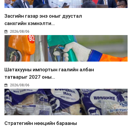
Засгийн газар энэ оныг дуустал
санхүүгийн хэмнэлти...
2026/08/06
Шатахууны импортын гаалийн албан
татварыг 2027 оны...
2026/08/06
Стратегийн нөөцийн барааны
хяналтыг цахим системээ...