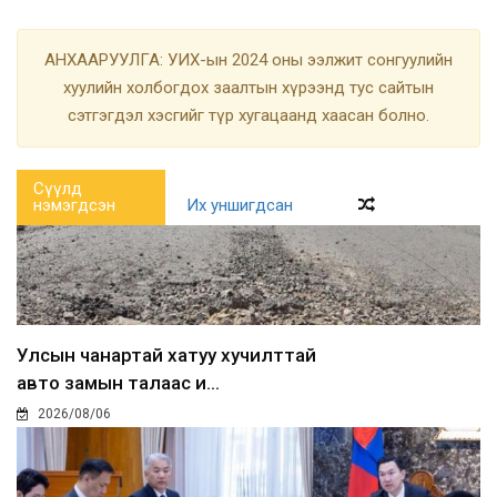
АНХААРУУЛГА: УИХ-ын 2024 оны ээлжит сонгуулийн
хуулийн холбогдох заалтын хүрээнд тус сайтын
сэтгэгдэл хэсгийг түр хугацаанд хаасан болно.
Сүүлд
нэмэгдсэн
Их уншигдсан
Улсын чанартай хатуу хучилттай
авто замын талаас и...
2026/08/06