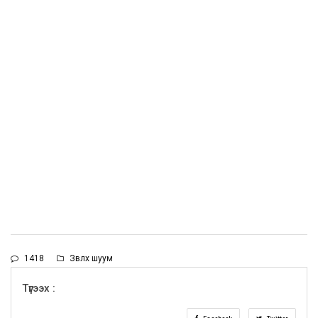
1418
Зөвлөх шуум
Түгээх :