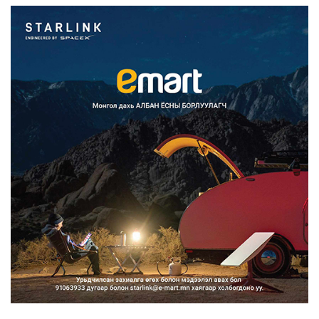
2026/08/06
Монгол Улс COP17 бага хуралд 6.5
тэрбум ам.доллары...
2026/08/06
“Улаанбаатар трам” төсөл
хэрэгжсэнээр жилд 446...
2026/08/06