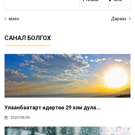
Facebook
Twitter
Өмнөх
Дараах
САНАЛ БОЛГОХ
Улаанбаатарт өдөртөө 29 хэм дула...
2026/08/06