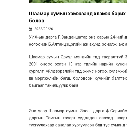
Шаамар сумын хэмжээнд хүлэмж барих 6
болов
2022/09/26
УИХ-ын дарга Г.Занданшатар энэ сарын 24-ний өд
ногоочин Б.Алтанцэцэгийн аж ахуйд зочилж, аж а
Шаамар сумын Эрүүл мэндийн төвд тасралтгүй 
2001 оноос эхлэн 13 нэр төрлийн нарийн хүнс
сургалт, үйлдвэрэлийн төвд жимс ногоо, хүлэмжий
өгөх мэргэжлийн багш, боловсон хүчнийг бэлтгэ
байгааг танилцуулж байв.
Энэ үеэр Шаамар сумын Засаг дарга Ф.Серикбо
даргын Тамгын газарт худалдан авахад шаарда
тусгуулахаар саналаа хүргүүлсэн бөгөөд тус суман