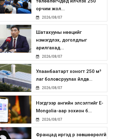
төлөөлөгчдөд үйлчлэх 250
орчим жол...
2026/08/07
Шатахууны нөөцийг
нэмэгдүүлэх, доголдлыг
арилгахад...
2026/08/07
Улаанбаатарт хоногт 250 м³
лаг боловсруулах үйлдв...
2026/08/07
Нэгдүгээр ангийн элсэлтийг E-
Mongolia-аар зохион б...
2026/08/07
Францад иргэд рүү зөвшөөрөлгүй