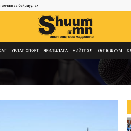
рталчилгаа байршуулах
САГ
УРЛАГ СПОРТ
ЯРИЛЦЛАГА
НИЙТЛЭЛ
ЗӨВЛӨХ ШУУМ
О