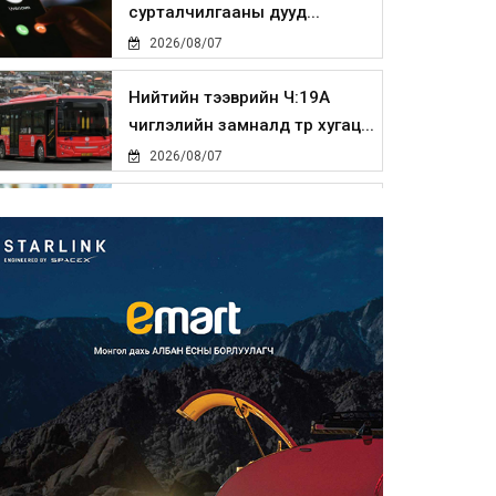
сурталчилгааны дууд...
2026/08/07
Нийтийн тээврийн Ч:19А
чиглэлийн замналд түр хугац...
2026/08/07
Автомашины улсын дугаар
сондгой тоогоор төгссөн бо...
2026/08/07
Улаанбаатарт өдөртөө 30 хэм
дулаан
2026/08/07
Улсын чанартай хатуу
хучилттай авто замын талаас
и...