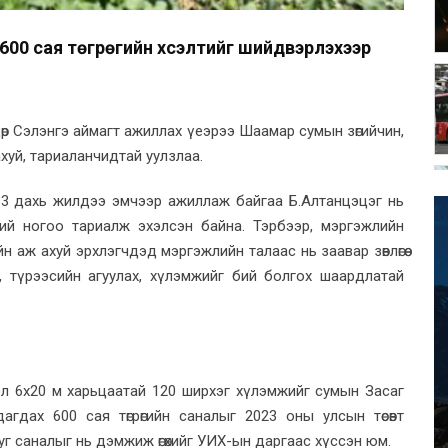
00 сая төгрөгийн хүсэлтийг шийдвэрлэхээр
өр Сэлэнгэ аймагт ажиллах үеэрээ Шаамар сумын зөгийчин,
хуй, тариаланчидтай уулзлаа.
33 дахь жилдээ эмчээр ажиллаж байгаа Б.Алтанцэцэг нь
ний ногоо тариалж эхэлсэн байна. Тэрбээр, мэргэжлийн
н аж ахуй эрхлэгчдэд мэргэжлийн талаас нь заавар зөвлөгөө
х, түрээсийн агуулах, хүлэмжийг бий болгох шаардлатай
л 6х20 м харьцаатай 120 ширхэг хүлэмжийг сумын Засаг
гдах 600 сая төгрөгийн саналыг 2023 оны улсын төсөвт
д уг саналыг нь дэмжиж өгөхийг УИХ-ын даргаас хүссэн юм.