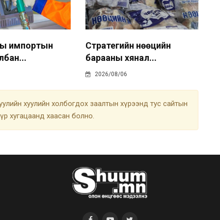
ны импортын
Стратегийн нөөцийн
лбан...
барааны хянал...
2026/08/06
улийн хуулийн холбогдох заалтын хүрээнд тус сайтын
түр хугацаанд хаасан болно.