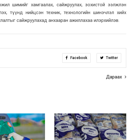
 үржил шимийг хамгаалах, сайжруулах, зохистой ээлжлэн
лэх, түүнд нийцсэн техник, технологийн шинэчлэл хийх
улалтыг сайжруулахад анхааран ажиллахаа илэрхийлэв.
Facebook
Twitter
Дараах