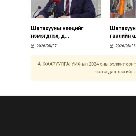
Шатахууны нөөцийг
Шатахуу
нэмэгдүүлэх, д...
гаалийн а
2026/08/07
2026/08/06
АНХААРУУЛГА: УИХ-ын 2024 оны ээлжит сонгу
сэтгэгдэл хэсгийг 