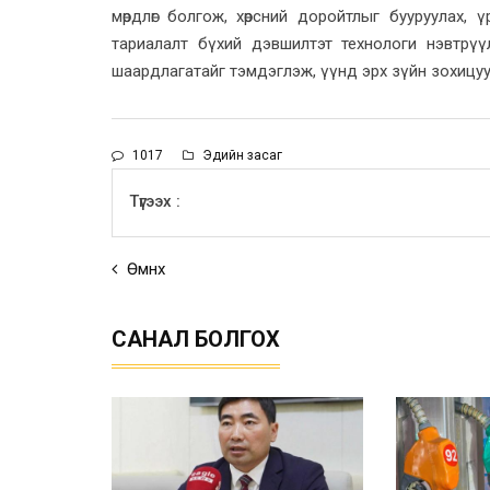
мөрдлөг болгож, хөрсний доройтлыг бууруулах,
тариалалт бүхий дэвшилтэт технологи нэвтрүү
шаардлагатайг тэмдэглэж, үүнд эрх зүйн зохицу
1017
Эдийн засаг
Түгээх :
Өмнөх
САНАЛ БОЛГОХ