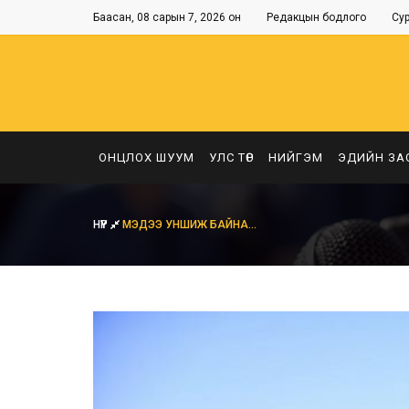
Баасан, 08 сарын 7, 2026 он
Редакцын бодлого
Су
ОНЦЛОХ ШУУМ
УЛС ТӨР
НИЙГЭМ
ЭДИЙН ЗА
НҮҮР
МЭДЭЭ УНШИЖ БАЙНА...