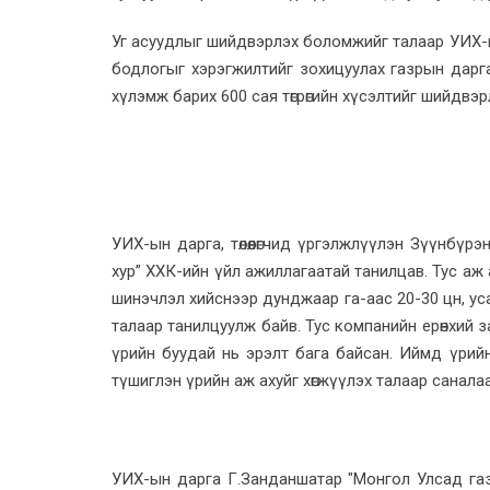
Уг асуудлыг шийдвэрлэх боломжийг талаар УИХ-
бодлогыг хэрэгжилтийг зохицуулах газрын дар
хүлэмж барих 600 сая төгрөгийн хүсэлтийг шийдвэ
УИХ-ын дарга, төлөөлөгчид үргэлжлүүлэн Зүүнбүр
хур” ХХК-ийн үйл ажиллагаатай танилцав. Тус аж ах
шинэчлэл хийснээр дунджаар га-аас 20-30 цн, ус
талаар танилцуулж байв. Тус компанийн ерөнхий з
үрийн буудай нь эрэлт бага байсан. Иймд үрийн 
түшиглэн үрийн аж ахуйг хөгжүүлэх талаар санала
УИХ-ын дарга Г.Занданшатар "Монгол Улсад газ