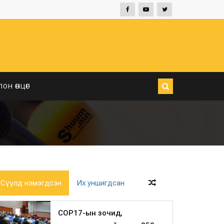
ЛОН ӨНЦӨГ
Сүүлд нэмэгдсэн
Их уншигдсан
COP17-ын зочид,