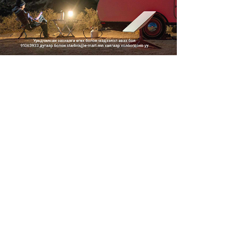
2026/08/06
Засгийн газар энэ оныг
дуустал санхүүгийн хэмнэлти...
2026/08/06
Шатахууны импортын гаалийн
албан татварыг 2027 оны...
2026/08/06
Стратегийн нөөцийн барааны
хяналтыг цахим системээ...
2026/08/06
Монгол Улс COP17 бага
хуралд 6.5 тэрбум
ам.доллары...