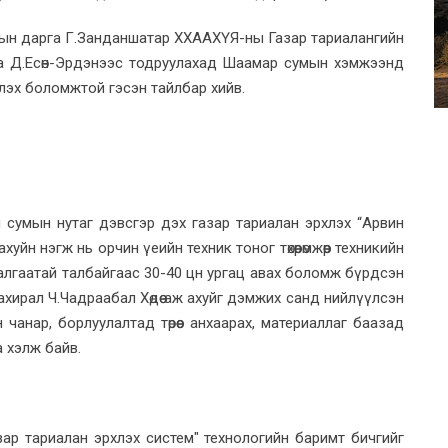
ын дарга Г.Занданшатар ХХААХҮЯ-ны Газар тариалангийн
га Д.Есөн-Эрдэнээс тодруулахад Шаамар сумын хэмжээнд
рлэх боломжтой гэсэн тайлбар хийв.
эн сумын нутаг дэвсгэр дэх газар тариалан эрхлэх “Арвин
уйн нэгж нь орчин үеийн техник тоног төхөөрөмжөөр техникийн
алгаатай талбайгаас 30-40 цн ургац авах боломж бүрдсэн
ахирал Ч.Чадраабал Хөдөө аж ахуйг дэмжих санд нийлүүлсэн
чанар, борлуулалтад төрөөс анхаарах, материаллаг баазад
а хэлж байв.
ар тариалан эрхлэх систем" технологийн баримт бичгийг