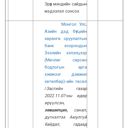
Эрүүл мэндийн сайдын
мэдээлэл сонсох
·
Монгол Улс,
Азийн дэд бүтцийн
хөрөнгө оруулалтын
банк хоорондын
Зээлийн хэлэлцээр
(Мөчлөг сөрсөн
бодлогын арга
хэмжээг дэмжих
хөтөлбөр)-ийн төсөл
/
Засгийн газар
2022.11.0
7
-ны өдөр
ирүүлсэн,
зөвшилцөх,
санал,
дүгнэлтээ Аюулгүй
байдал, гадаад