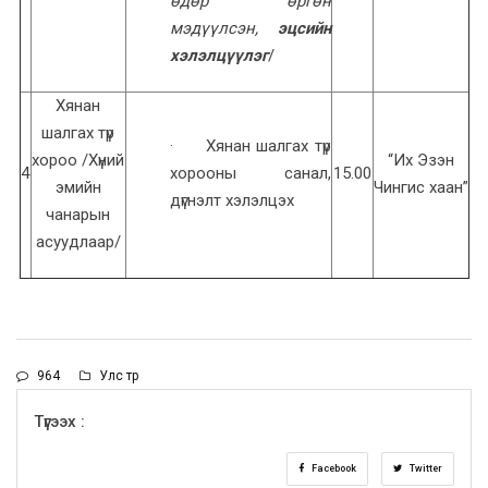
өдөр өргөн
мэдүүлсэн,
эцсийн
хэлэлцүүлэг
/
Хянан
шалгах түр
· Хянан шалгах түр
хороо /Хүний
“Их Эзэн
4
хорооны санал,
15.00
эмийн
Чингис хаан”
дүгнэлт хэлэлцэх
чанарын
асуудлаар/
964
Улс төр
Түгээх :
Facebook
Twitter