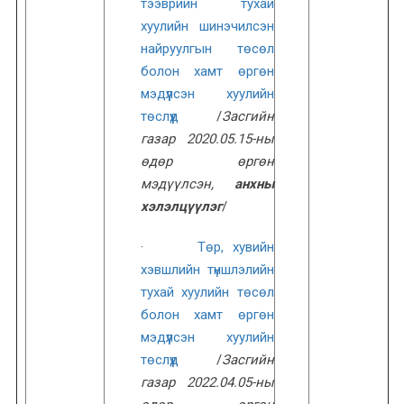
тээврийн тухай
хуулийн шинэчилсэн
найруулгын төсөл
болон хамт өргөн
мэдүүлсэн хуулийн
төслүүд
/
Засгийн
газар 2020.05.15-ны
өдөр өргөн
мэдүүлсэн,
анхны
хэлэлцүүлэг
/
·
Төр, хувийн
хэвшлийн түншлэлийн
тухай хуулийн төсөл
болон хамт өргөн
мэдүүлсэн хуулийн
төслүүд
/
Засгийн
газар 2022.04.05-ны