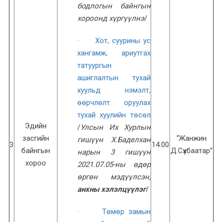
бодлогын байнгын
хороонд хүргүүлнэ
/
·
Хот, суурины ус
хангамж, ариутгах
татуургын
ашиглалтын тухай
хуульд нэмэлт,
өөрчлөлт оруулах
тухай хуулийн төсөл
Эдийн
/
Улсын Их Хурлын
засгийн
“Жанжин
гишүүн Х.Баделхан
3
14.00
байнгын
Д.Сүхбаатар”
нарын 3 гишүүн
хороо
2021.07.05-ны өдөр
өргөн мэдүүлсэн,
анхны хэлэлцүүлэг
/
·
Төмөр замын