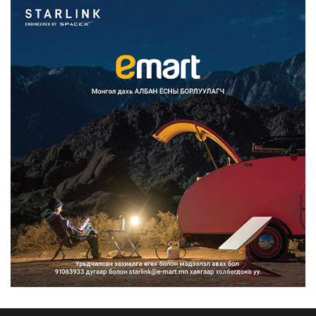
2026/08/07
Францад иргэд рүү зөвшөөрөлгүй
сурталчилгааны дууд...
2026/08/07
Нийтийн тээврийн Ч:19А чиглэлийн
замналд түр хугац...
2026/08/07