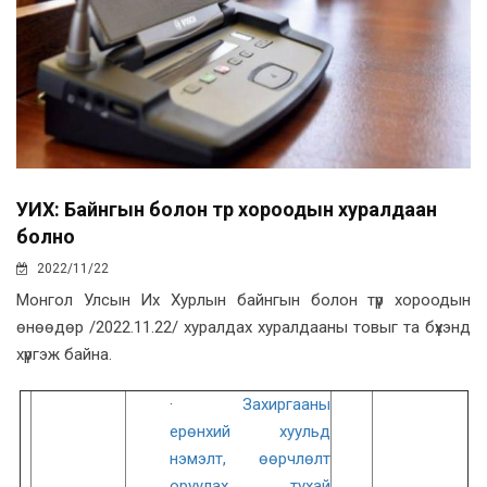
УИХ: Байнгын болон түр хороодын хуралдаан
болно
2022/11/22
Монгол Улсын Их Хурлын байнгын болон түр хороодын
өнөөдөр /2022.11.22/ хуралдах хуралдааны товыг та бүхэнд
хүргэж байна.
·
Захиргааны
ерөнхий хуульд
нэмэлт, өөрчлөлт
оруулах тухай