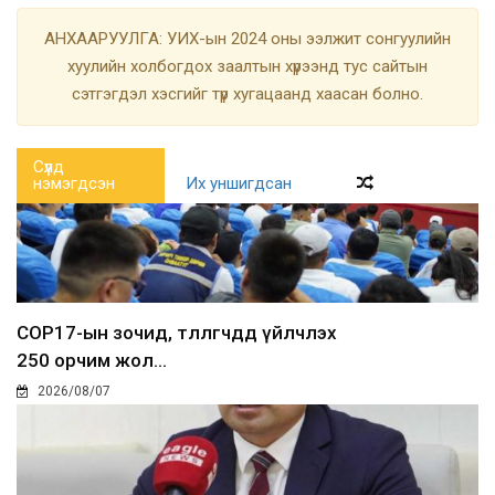
АНХААРУУЛГА: УИХ-ын 2024 оны ээлжит сонгуулийн
хуулийн холбогдох заалтын хүрээнд тус сайтын
сэтгэгдэл хэсгийг түр хугацаанд хаасан болно.
Сүүлд
нэмэгдсэн
Их уншигдсан
COP17-ын зочид, төлөөлөгчдөд үйлчлэх
250 орчим жол...
2026/08/07