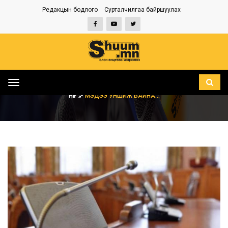
Редакцын бодлого
Сурталчилгаа байршуулах
Toggle
navigation
НҮҮР
МЭДЭЭ УНШИЖ БАЙНА...