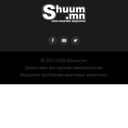
Автомашины улсын дугаар сондгой
тоогоор төгссөн бо...
2026/08/07
© 2011-2026 Shuum.mn
Улаанбаатарт өдөртөө 30 хэм дулаан
Зохиогчийн эрх хуулиар хамгаалагдсан.
2026/08/07
Мэдээлэл хуулбарлан ашиглахыг хориглоно.
Улсын чанартай хатуу хучилттай
авто замын талаас и...
2026/08/06