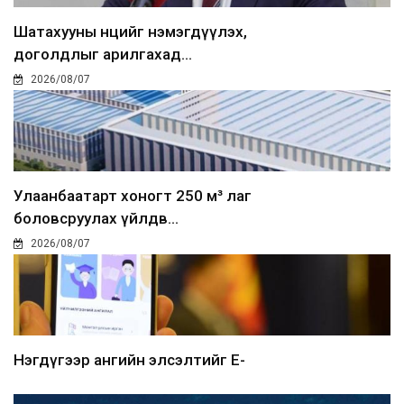
Шатахууны нөөцийг нэмэгдүүлэх,
доголдлыг арилгахад...
2026/08/07
Улаанбаатарт хоногт 250 м³ лаг
боловсруулах үйлдв...
2026/08/07
Нэгдүгээр ангийн элсэлтийг E-
Mongolia-аар зохион б...