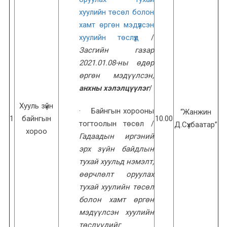
хуулийн төсөл болон
хамт өргөн мэдүүлсэн
хуулийн төслүүд
/
Засгийн газар
2021.01.08-ны өдөр
өргөн мэдүүлсэн,
анхны хэлэлцүүлэг
/
Хууль зүйн
· Байнгын хорооны
“Жанжин
1
байнгын
10.00
тогтоолын төсөл /
Д.Сүхбаатар”
хороо
Гадаадын иргэний
эрх зүйн байдлын
тухай хуульд нэмэлт,
өөрчлөлт оруулах
тухай хуулийн төсөл
болон хамт өргөн
мэдүүлсэн хуулийн
төслүүдийг