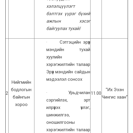
хэлэлцүүлэгт
бэлтгэх үүрэг бүхий
ажлын хэсэг
байгуулах тухай
/
· Сэтгэцийн эрүүл
мэндийн тухай
хуулийн
хэрэгжилтийн талаар
Эрүүл мэндийн сайдын
мэдээлэл сонсох
Нийгмийн
бодлогын
“Их Эзэн
· Урьдчилан
2
11.00
байнгын
Чингис хаан”
сэргийлэх, эрт
хороо
илрүүлэх үзлэг,
шинжилгээ,
оношилгооны
хэрэгжилтийн талаар