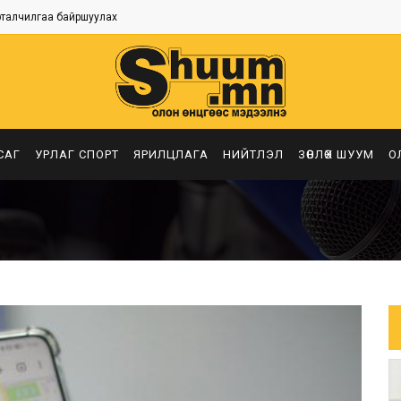
рталчилгаа байршуулах
САГ
УРЛАГ СПОРТ
ЯРИЛЦЛАГА
НИЙТЛЭЛ
ЗӨВЛӨХ ШУУМ
О