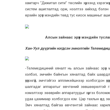
хамтарч “Дижитал сити” төслийн хүрээнд хэрэгж
систем ашиглалтад орж, нээлтээ хийхэд бэлэн 
өрхийн эрүүл мэндийн төвд тус киоск машиныг аш
Алсын зайнаас эрүүл мэндийн туслам
Хан-Уул дүүргийн нэгдсэн эмнэлгийн Телемедиц
-Телемедициний хяналт нь алсын зайнаас эрүүл м
хэлбэл, эмчийн байнгын хяналтад байх шаардл
үзүүлэхгүй, эмчтэйгээ аппликейшнээр холбогдон ү
шалгадаг аппаратыг өвчтөний зөвшөөрөлтэй гэ
нэмэлтээр зөөврийн аппаратуудыг хүргэх боломж
удаа цахимаар холбогдох юм. Цар тахлын үед зөвх
Эмч хяналтад байгаа өвчтөнтэй зайнаас харил