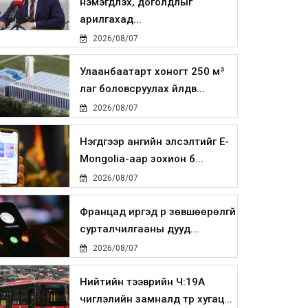
нэмэгдүүлэх, доголдлыг
арилгахад...
2026/08/07
Улаанбаатарт хоногт 250 м³
лаг боловсруулах үйлдв...
2026/08/07
Нэгдүгээр ангийн элсэлтийг E-
Mongolia-аар зохион б...
2026/08/07
Францад иргэд рүү зөвшөөрөлгүй
сурталчилгааны дууд...
2026/08/07
Нийтийн тээврийн Ч:19А
чиглэлийн замналд түр хугац...