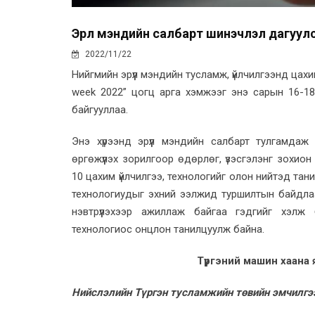
Эрүүл мэндийн салбарт шинэчлэл дагуул
2022/11/22
Нийгмийн эрүүл мэндийн тусламж, үйлчилгээнд цах
week 2022” цогц арга хэмжээг энэ сарын 16-18
байгууллаа.
Энэ хүрээнд эрүүл мэндийн салбарт тулгамда
өргөжүүлэх зорилгоор өдөрлөг, үзэсгэлэнг зохио
10 цахим үйлчилгээ, технологийг олон нийтэд та
технологиудыг эхний ээлжид туршилтын байдлаар 
нэвтрүүлэхээр ажиллаж байгаа гэдгийг хэлж
технологиос онцлон танилцуулж байна.
Түргэний машин хаана
Нийслэлийн Түргэн тусламжийн төвийн эмчилгээ