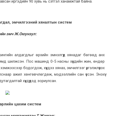
 авсан иргэдийн 90 хувь нь сэтгэл ханамжтай байна.
тагдал, эмчилгээний хяналтын систем
ийн эмч Ж.Оюунзул:
жингийн алдагдлыг өрхийн эмнэлгүүд хянадаг бөгөөд анх
имд шилжсэн. Пос машинд 0-5 насны хүүхдийн жин, өндөр
хэмжээсээр бодогдож, хүүхдээ хянах, эмчилгээг үргэлжлүүлэх
снаар ажил хөнгөвчлөгдөж, мэдээллийн сан үүссэн. Энэхүү
тагдалтай хүүхдүүдэд зориулсан.
өрлийн цахим систем
уцсан мэргэжилтэн Т.Жаргал: