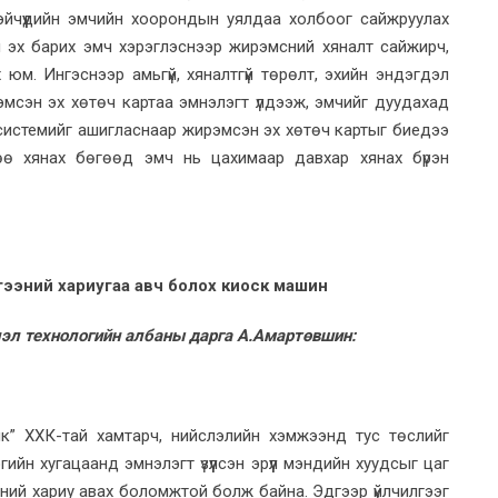
тэйчүүдийн эмчийн хоорондын уялдаа холбоог сайжруулах
н эх барих эмч хэрэглэснээр жирэмсний хяналт сайжирч,
 юм. Ингэснээр амьгүй, хяналтгүй төрөлт, эхийн эндэгдэл
мсэн эх хөтөч картаа эмнэлэгт үлдээж, эмчийг дуудахад
ү системийг ашигласнаар жирэмсэн эх хөтөч картыг биедээ
рөө хянах бөгөөд эмч нь цахимаар давхар хянах бүрэн
гээний хариугаа авч болох киоск машин
эл технологийн албаны дарга А.Амартөвшин:
ник” ХХК-тай хамтарч, нийслэлийн хэмжээнд тус төслийг
ийн хугацаанд эмнэлэгт үзүүлсэн эрүүл мэндийн хуудсыг цаг
ээний хариу авах боломжтой болж байна. Эдгээр үйлчилгээг