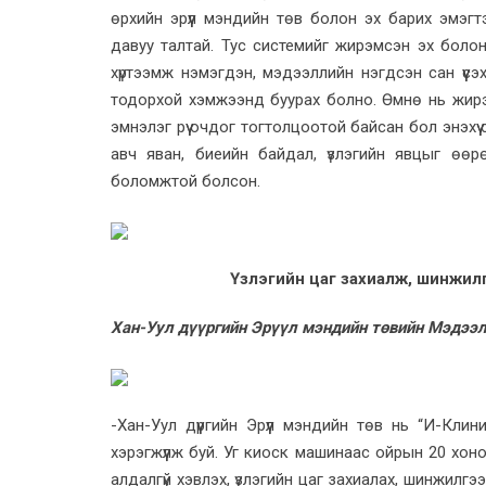
өрхийн эрүүл мэндийн төв болон эх барих эмэг
давуу талтай. Тус системийг жирэмсэн эх боло
хүртээмж нэмэгдэн, мэдээллийн нэгдсэн сан үүсэх
тодорхой хэмжээнд буурах болно. Өмнө нь жирэ
эмнэлэг рүү очдог тогтолцоотой байсан бол энэхү
авч яван, биеийн байдал, үзлэгийн явцыг өө
боломжтой болсон.
Үзлэгийн цаг захиалж, шинжил
Хан-Уул дүүргийн Эрүүл мэндийн төвийн Мэдээл
-Хан-Уул дүүргийн Эрүүл мэндийн төв нь “И-Кли
хэрэгжүүлж буй. Уг киоск машинаас ойрын 20 хоног
алдалгүй хэвлэх, үзлэгийн цаг захиалах, шинжилг