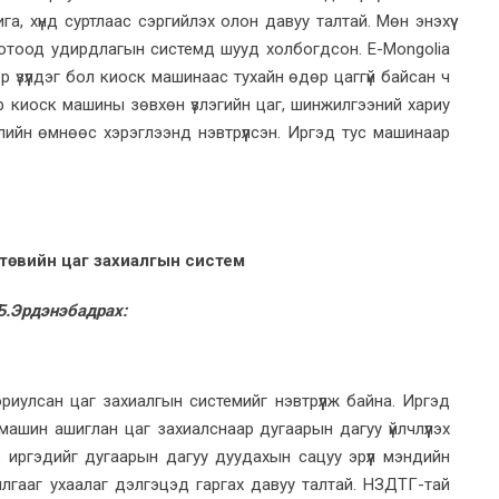
, хүнд суртлаас сэргийлэх олон давуу талтай. Мөн энэхүү
дотоод удирдлагын системд шууд холбогдсон. E-Mongolia
 үзүүлдэг бол киоск машинаас тухайн өдөр цаггүй байсан ч
 киоск машины зөвхөн үзлэгийн цаг, шинжилгээний хариу
илийн өмнөөс хэрэглээнд нэвтрүүлсэн. Иргэд тус машинаар
 төвийн цаг захиалгын систем
Б.Эрдэнэбадрах:
ориулсан цаг захиалгын системийг нэвтрүүлж байна. Иргэд
шин ашиглан цаг захиалснаар дугаарын дагуу үйлчлүүлэх
иргэдийг дугаарын дагуу дуудахын сацуу эрүүл мэндийн
илгааг ухаалаг дэлгэцэд гаргах давуу талтай. НЗДТГ-тай