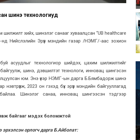
сан шинэ технологиуд
им шилжилт хийх, шинэлэг санааг хуваалцсан “UB healthcare
-нд Нийслэлийн Эрүүл мэндийн газар /НЭМГ/-аас зохион
ж буй асуудлыг технологиор шийдэх, цахим шилжилтийг
н байгуулж, шинэ, дэвшилтэт технологи, инновац шингэсэн
нилцуулсан юм. Энэ үеэр НЭМГ-ын дарга Б.Бямбадорж шинэ
нэвтрүүлж, 2023 он гэхэд бүх эрүүл мэндийн байгууллагад
 байлаа. Шинэлэг санаа, инновац шингээсэн тэдгээр
 явж байгааг мэдэх боломжтой
 эрхэлсэн орлогч дарга Б.Айболат: