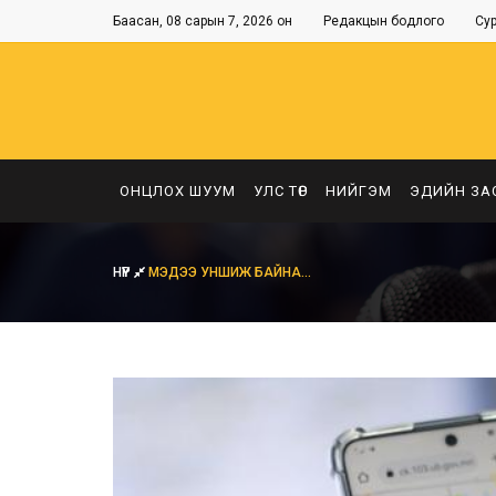
Баасан, 08 сарын 7, 2026 он
Редакцын бодлого
Су
ОНЦЛОХ ШУУМ
УЛС ТӨР
НИЙГЭМ
ЭДИЙН ЗА
НҮҮР
МЭДЭЭ УНШИЖ БАЙНА...