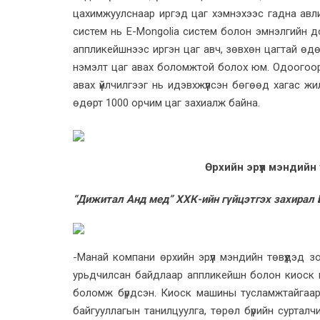
цахимжуулснаар иргэд цаг хэмнэхээс гадна авлига
систем нь Е-Mongolia систем болон эмнэлгийн 
аппликейшнээс иргэн цаг авч, зөвхөн цагтай өдөр
нэмэлт цаг авах боломжтой болох юм. Одоогоор
авах үйлчилгээг нь идэвхжүүлсэн бөгөөд хагас ж
өдөрт 1000 орчим цаг захиалж байна.
Өрхийн эрүүл мэндийн
“Дижитал Анд мед” ХХК-ийн гүйцэтгэх захирал 
-Манай компани өрхийн эрүүл мэндийн төвүүдэд з
урьдчилсан байдлаар аппликейшн болон киоск ма
боломж бүрдсэн. Киоск машины тусламжтайгаар 
байгууллагын танилцуулга, төрөл бүрийн сурталч