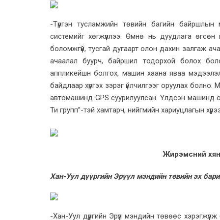
-Түргэн тусламжийн төвийн багийн байршлын
системийг хөгжүүллээ. Өмнө нь дуудлага өгсөн
боломжгүй, тусгай дугаарт олон дахин залгаж ача
ачаалал буурч, байршил тодорхой болох болом
аппликейшн болгох, машин хаана яваа мэдээлэ
байдлаар хүргэх зэрэг үйлчилгээг оруулах болно.
автомашинд GPS суурилуулсан. Үлдсэн машинд о
Ти групп”-тэй хамтарч, нийгмийн хариуцлагын хүрээ
Жирэмсний хян
Хан-Уул дүүргийн Эрүүл мэндийн төвийн эх бар
-Хан-Уул дүүргийн Эрүүл мэндийн төвөөс хэрэгжүүл