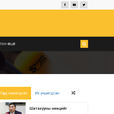
ЛОН ӨНЦӨГ
Сүүлд нэмэгдсэн
Их уншигдсан
Шатахууны нөөцийг