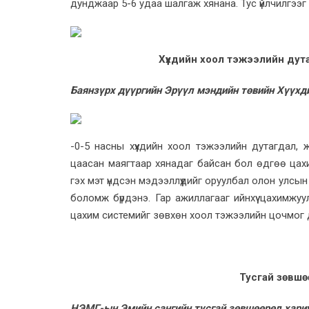
дунджаар 5-6 удаа шалгаж хянана. Тус үйлчилгээг
Хүүхдийн хоол тэжээлийн ду
Баянзүрх дүүргийн Эрүүл мэндийн төвийн Хүүхд
-0-5 насны хүүхдийн хоол тэжээлийн дутагдал, 
цаасан маягтаар хянадаг байсан бол өдгөө цах
гэх мэт үндсэн мэдээллүүдийг оруулбал олон улсын 
боломж бүрдэнэ. Гар ажиллагааг ийнхүү цахимжуул
цахим системийг зөвхөн хоол тэжээлийн цочмог ду
Тусгай зөвшө
НЭМГ-ын Эмийн сангийн тусгай зөвшөөрөл хари