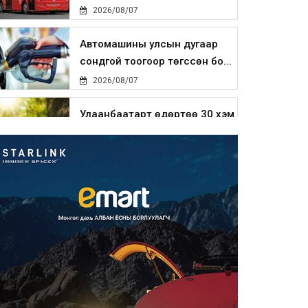
2026/08/07
Автомашины улсын дугаар
сондгой тоогоор төгссөн бо...
2026/08/07
Улаанбаатарт өдөртөө 30 хэм
дулаан
2026/08/07
Улсын чанартай хатуу
хучилттай авто замын талаас
и...
2026/08/06
Засгийн газар энэ оныг
дуустал санхүүгийн хэмнэлти...
2026/08/06