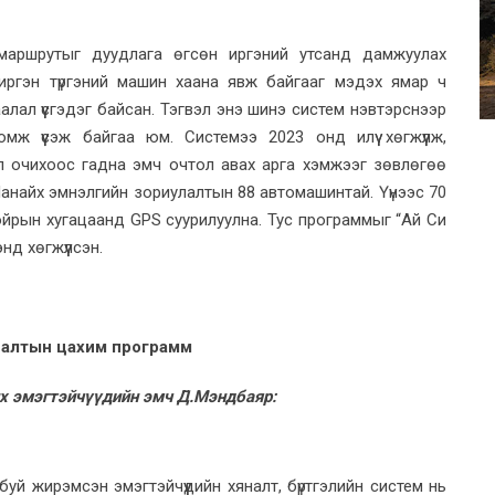
 маршрутыг дуудлага өгсөн иргэний утсанд дамжуулах
 иргэн түргэний машин хаана явж байгааг мэдэх ямар ч
алал үүсгэдэг байсан. Тэгвэл энэ шинэ систем нэвтэрснээр
ж үүсэж байгаа юм. Системээ 2023 онд илүү хөгжүүлж,
л очихоос гадна эмч очтол авах арга хэмжээг зөвлөгөө
 Манайх эмнэлгийн зориулалтын 88 автомашинтай. Үүнээс 70
йрын хугацаанд GPS суурилуулна. Тус программыг “Ай Си
нд хөгжүүлсэн.
алтын цахим программ
их эмэгтэйчүүдийн эмч Д.Мэндбаяр:
ж буй жирэмсэн эмэгтэйчүүдийн хяналт, бүртгэлийн систем нь