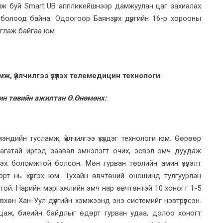
үүлж буй Smart UB аппликейшнээр дамжуулан цаг захиалах
болоод байна. Одоогоор Баянзүрх дүүргийн 16-р хорооны
иглаж байгаа юм.
ж, үйлчилгээ үзүүлэх телемедицин технологи
ин төвийн ажилтан Ө.Өнөмөнх:
эндийн тусламж, үйлчилгээ үзүүлдэг технологи юм. Өөрөөр
агатай иргэд заавал эмнэлэгт очих, эсвэл эмч дуудаж
зүүлэх боломжтой болсон. Мөн гурван төрлийн амин үзүүлэлт
рт нь хүргэх юм. Тухайн өвчтөний оношинд тулгуурлан
той. Нарийн мэргэжлийн эмч нар өвчтөнтэй 10 хоногт 1-5
өн Хан-Уул дүүргийн хэмжээнд энэ системийг нэвтрүүлсэн.
цаж, биеийн байдлыг өдөрт гурван удаа, долоо хоногт