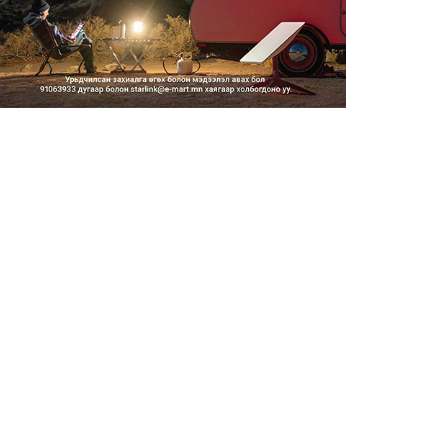
Шатахууны импортын гаалийн
албан татварыг 2027 оны...
2026/08/06
Стратегийн нөөцийн барааны
хяналтыг цахим системээ...
2026/08/06
Монгол Улс COP17 бага
хуралд 6.5 тэрбум
ам.доллары...
2026/08/06
“Улаанбаатар трам” төсөл
хэрэгжсэнээр жилд 446...
2026/08/06