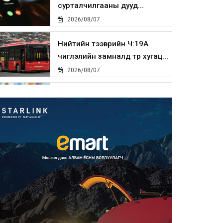
сурталчилгааны дууд...
2026/08/07
Нийтийн тээврийн Ч:19А
чиглэлийн замналд түр хугац...
2026/08/07
Автомашины улсын дугаар
сондгой тоогоор төгссөн бо...
2026/08/07
Улаанбаатарт өдөртөө 30 хэм
дулаан
2026/08/07
Улсын чанартай хатуу
хучилттай авто замын талаас
и...