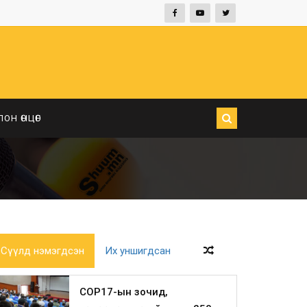
ЛОН ӨНЦӨГ
Сүүлд нэмэгдсэн
Их уншигдсан
COP17-ын зочид,