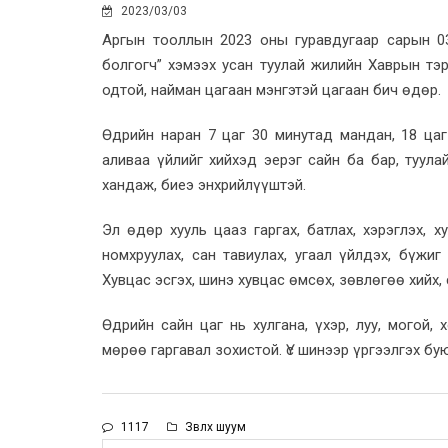
2023/03/03
Аргын тооллын 2023 оны гуравдугаар сарын 03.
болгогч” хэмээх усан туулай жилийн Хаврын тэр
одтой, найман цагаан мэнгэтэй цагаан бич өдөр.
Өдрийн наран 7 цаг 30 минутад мандан, 18 цаг
аливаа үйлийг хийхэд эерэг сайн ба бар, туул
хандаж, биеэ энхрийлүүштэй.
Эл өдөр хууль цааз гаргах, батлах, хэрэглэх, х
номхруулах, сан тавиулах, угаал үйлдэх, бүжиг
Хувцас эсгэх, шинэ хувцас өмсөх, зөвлөгөө хийх, 
Өдрийн сайн цаг нь хулгана, үхэр, луу, могой,
мөрөө гаргавал зохистой. Үс шинээр үргээлгэх бу
1117
Зөвлөх шуум