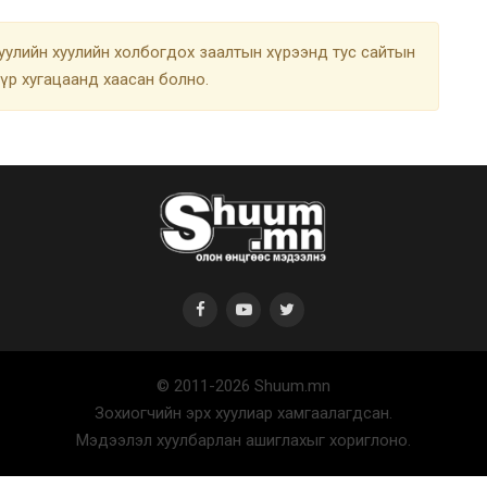
улийн хуулийн холбогдох заалтын хүрээнд тус сайтын
түр хугацаанд хаасан болно.
© 2011-2026 Shuum.mn
Зохиогчийн эрх хуулиар хамгаалагдсан.
Мэдээлэл хуулбарлан ашиглахыг хориглоно.