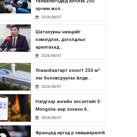
төлөөлөгчдөд үйлчлэх 250
орчим жол...
2026/08/07
Шатахууны нөөцийг
нэмэгдүүлэх, доголдлыг
арилгахад...
2026/08/07
Улаанбаатарт хоногт 250 м³
лаг боловсруулах үйлдв...
2026/08/07
Нэгдүгээр ангийн элсэлтийг E-
Mongolia-аар зохион б...
2026/08/07
Францад иргэд рүү зөвшөөрөлгүй