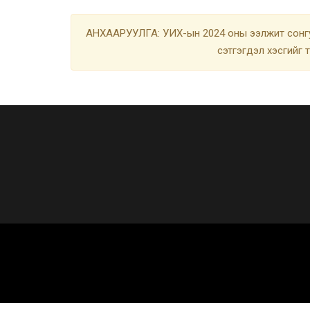
АНХААРУУЛГА: УИХ-ын 2024 оны ээлжит сонгу
сэтгэгдэл хэсгийг 