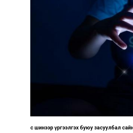
Үс шинээр үргээлгэх буюу засуулбал сай