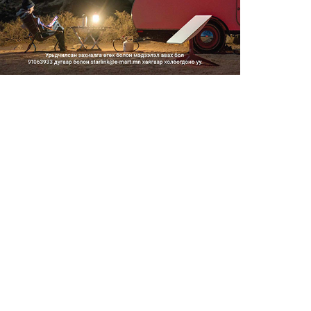
2026/08/06
Засгийн газар энэ оныг
дуустал санхүүгийн хэмнэлти...
2026/08/06
Шатахууны импортын гаалийн
албан татварыг 2027 оны...
2026/08/06
Стратегийн нөөцийн барааны
хяналтыг цахим системээ...
2026/08/06
Монгол Улс COP17 бага
хуралд 6.5 тэрбум
ам.доллары...