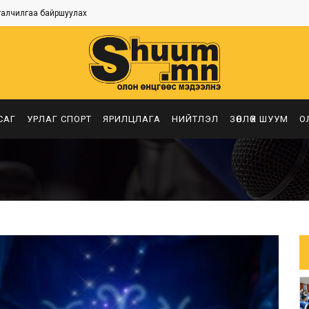
талчилгаа байршуулах
САГ
УРЛАГ СПОРТ
ЯРИЛЦЛАГА
НИЙТЛЭЛ
ЗӨВЛӨХ ШУУМ
О