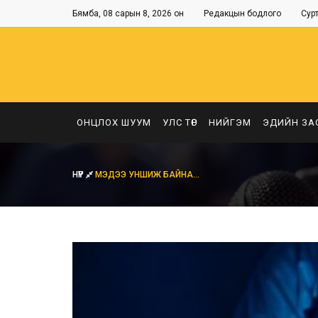
Бямба, 08 сарын 8, 2026 он
Редакцын бодлого
Сур
ОНЦЛОХ ШУУМ
УЛС ТӨР
НИЙГЭМ
ЭДИЙН ЗА
НҮҮР
МЭДЭЭ УНШИЖ БАЙНА...