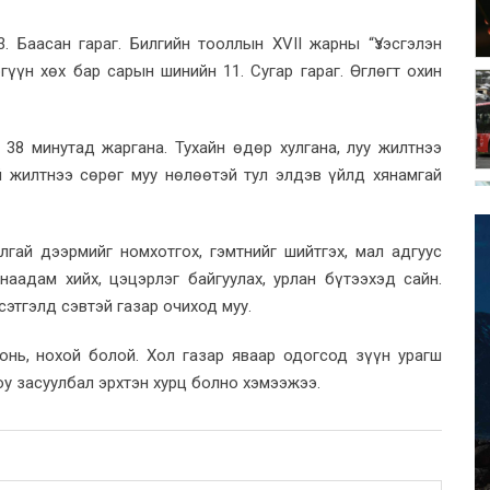
 Баасан гараг. Билгийн тооллын XVII жарны “Үзэсгэлэн
гүүн хөх бар сарын шинийн 11. Сугар гараг. Өглөгт охин
 38 минутад жаргана. Тухайн өдөр хулгана, луу жилтнээ
ай жилтнээ сөрөг муу нөлөөтэй тул элдэв үйлд хянамгай
улгай дээрмийг номхотгох, гэмтнийг шийтгэх, мал адгуус
 наадам хийх, цэцэрлэг байгуулах, урлан бүтээхэд сайн.
сэтгэлд сэвтэй газар очиход муу.
 хонь, нохой болой. Хол газар яваар одогсод зүүн урагш
юу засуулбал эрхтэн хурц болно хэмээжээ.